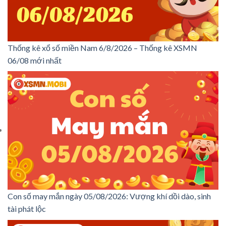
Thống kê xổ số miền Nam 6/8/2026 – Thống kê XSMN
06/08 mới nhất
Con số may mắn ngày 05/08/2026: Vượng khí dồi dào, sinh
tài phát lộc