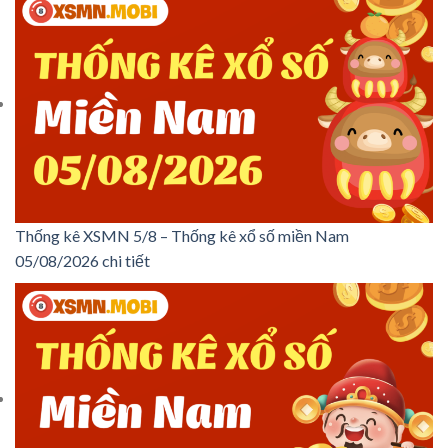
Thống kê XSMN 5/8 – Thống kê xổ số miền Nam
05/08/2026 chi tiết