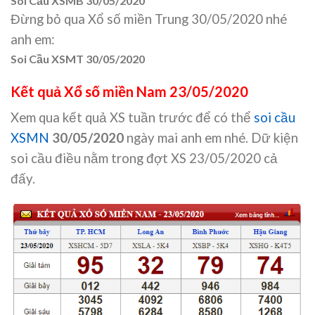
Soi Cầu XSMB 30/05/2020
Đừng bỏ qua Xổ số miền Trung 30/05/2020 nhé
anh em:
Soi Cầu XSMT 30/05/2020
Kết quả Xổ số miền Nam 23/05/2020
Xem qua kết quả XS tuần trước để có thể
soi cầu
XSMN
30/05/2020
ngày mai anh em nhé. Dữ kiện
soi cầu điều nằm trong đợt XS 23/05/2020 cả
đấy.