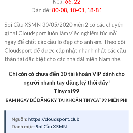
Kép:
66, 22
Dàn đề:
80-08, 10-01, 18-81
Soi Cầu XSMN 30/05/2020 xiên 2 có các chuyên
gi tại Cloudsport luôn làm việc nghiêm túc mỗi
ngày để chốt các cầu lô đẹp cho anh em. Theo dõi
Cloudsport để được cập nhật nhanh nhất các cầu
thần tài đặc biệt cho các nhà đài miền Nam nhé.
Chỉ còn có chưa đến 30 tài khoản VIP dành cho
người nhanh tay đăng ký thôi đấy!
Tinycat99
BẤM NGAY ĐỂ ĐĂNG KÝ TÀI KHOẢN TINYCAT99 MIỄN PHÍ
Nguồn:
https://cloudsport.club
Danh mục:
Soi Cầu XSMN