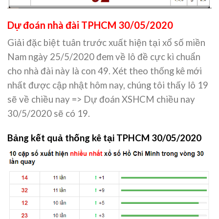
Dự đoán nhà đài TPHCM 30/05/2020
Giải đặc biệt tuân trước xuất hiện tại xổ số miền
Nam ngày 25/5/2020 đem về lô đề cực kì chuẩn
cho nhà đài này là con 49. Xét theo thống kê mới
nhất được cập nhật hôm nay, chúng tôi thấy lô 19
sẽ về chiều nay => Dự đoán XSHCM chiều nay
30/5/2020 sẽ có 19.
Bảng kết quả thống kê tại TPHCM 30/05/2020