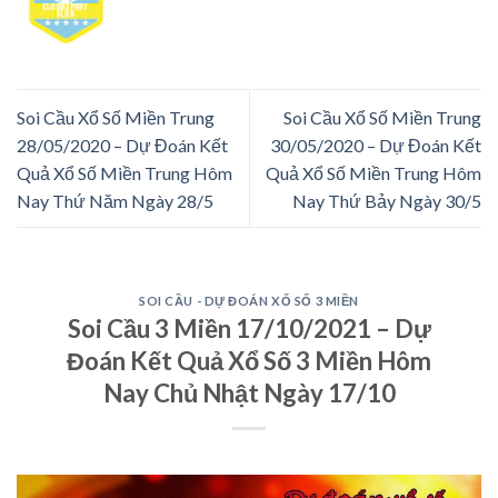
Soi Cầu Xổ Số Miền Trung
Soi Cầu Xổ Số Miền Trung
28/05/2020 – Dự Đoán Kết
30/05/2020 – Dự Đoán Kết
Quả Xổ Số Miền Trung Hôm
Quả Xổ Số Miền Trung Hôm
Nay Thứ Năm Ngày 28/5
Nay Thứ Bảy Ngày 30/5
SOI CẦU - DỰ ĐOÁN XỔ SỐ 3 MIỀN
Soi Cầu 3 Miền 17/10/2021 – Dự
Đoán Kết Quả Xổ Số 3 Miền Hôm
Nay Chủ Nhật Ngày 17/10