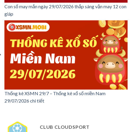
Con số may mắn ngày 29/07/2026 thắp sáng vận may 12 con
giáp
Thống kê XSMN 29/7 – Thống kê xổ số miền Nam
29/07/2026 chi tiết
CLUB CLOUDSPORT