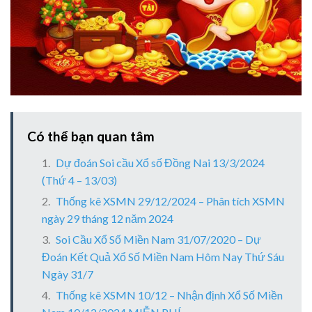
Có thể bạn quan tâm
Dự đoán Soi cầu Xổ số Đồng Nai 13/3/2024
(Thứ 4 – 13/03)
Thống kê XSMN 29/12/2024 – Phân tích XSMN
ngày 29 tháng 12 năm 2024
Soi Cầu Xổ Số Miền Nam 31/07/2020 – Dự
Đoán Kết Quả Xổ Số Miền Nam Hôm Nay Thứ Sáu
Ngày 31/7
Thống kê XSMN 10/12 – Nhận định Xổ Số Miền