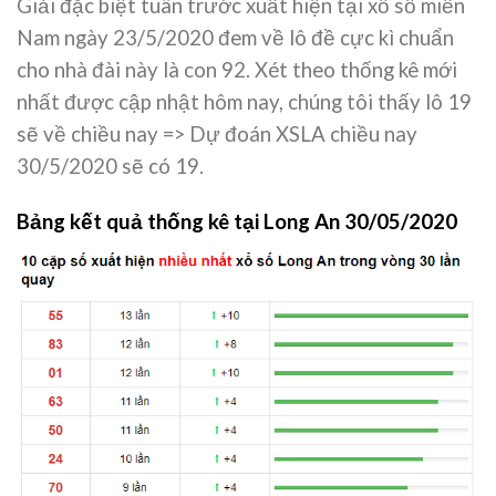
Giải đặc biệt tuân trước xuất hiện tại xổ số miền
Nam ngày 23/5/2020 đem về lô đề cực kì chuẩn
cho nhà đài này là con 92. Xét theo thống kê mới
nhất được cập nhật hôm nay, chúng tôi thấy lô 19
sẽ về chiều nay => Dự đoán XSLA chiều nay
30/5/2020 sẽ có 19.
Bảng kết quả thống kê tại Long An 30/05/2020