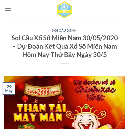
Skip
to
content
SOI CẦU XSMN
Soi Cầu Xổ Số Miền Nam 30/05/2020
– Dự Đoán Kết Quả Xổ Số Miền Nam
Hôm Nay Thứ Bảy Ngày 30/5
29
May