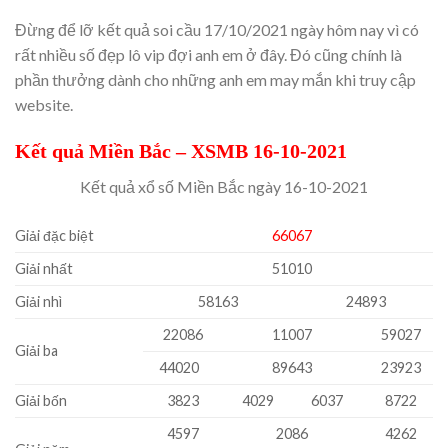
Đừng để lỡ kết quả soi cầu 17/10/2021 ngày hôm nay vì có
rất nhiều số đẹp lô vip đợi anh em ở đây. Đó cũng chính là
phần thưởng dành cho những anh em may mắn khi truy cập
website.
Kết quả Miền Bắc – XSMB 16-10-2021
Kết quả xổ số Miền Bắc ngày 16-10-2021
Giải đặc biệt
66067
Giải nhất
51010
Giải nhì
58163
24893
22086
11007
59027
Giải ba
44020
89643
23923
Giải bốn
3823
4029
6037
8722
4597
2086
4262