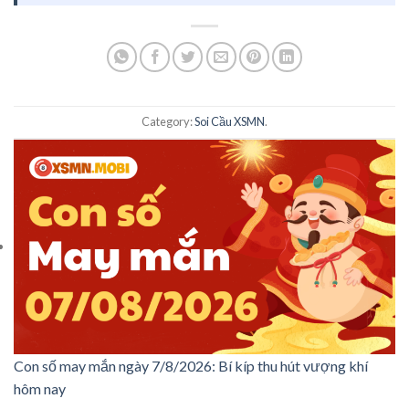
Category:
Soi Cầu XSMN
.
Con số may mắn ngày 7/8/2026: Bí kíp thu hút vượng khí
hôm nay