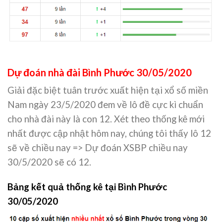
Dự đoán nhà đài Bình Phước 30/05/2020
Giải đặc biệt tuân trước xuất hiện tại xổ số miền
Nam ngày 23/5/2020 đem về lô đề cực kì chuẩn
cho nhà đài này là con 12. Xét theo thống kê mới
nhất được cập nhật hôm nay, chúng tôi thấy lô 12
sẽ về chiều nay => Dự đoán XSBP chiều nay
30/5/2020 sẽ có 12.
Bảng kết quả thống kê tại Bình Phước
30/05/2020