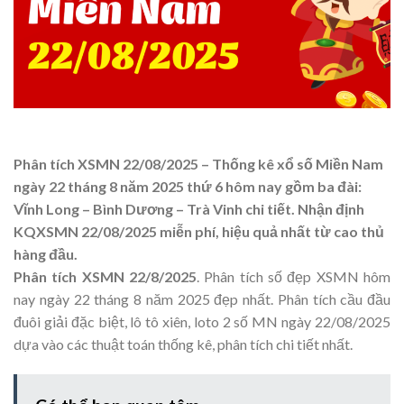
Phân tích XSMN 22/08/2025 – Thống kê xổ số Miền Nam
ngày 22 tháng 8 năm 2025 thứ 6 hôm nay gồm ba đài:
Vĩnh Long – Bình Dương – Trà Vinh chi tiết. Nhận định
KQXSMN 22/08/2025 miễn phí, hiệu quả nhất từ cao thủ
hàng đầu.
Phân tích XSMN 22/8/2025
. Phân tích số đẹp XSMN hôm
nay ngày 22 tháng 8 năm 2025 đẹp nhất. Phân tích cầu đầu
đuôi giải đặc biệt, lô tô xiên, loto 2 số MN ngày 22/08/2025
dựa vào các thuật toán thống kê, phân tích chi tiết nhất.