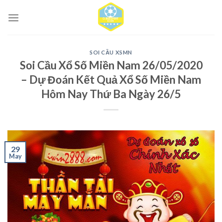
Skip
to
content
SOI CẦU XSMN
Soi Cầu Xổ Số Miền Nam 26/05/2020
– Dự Đoán Kết Quả Xổ Số Miền Nam
Hôm Nay Thứ Ba Ngày 26/5
29
May