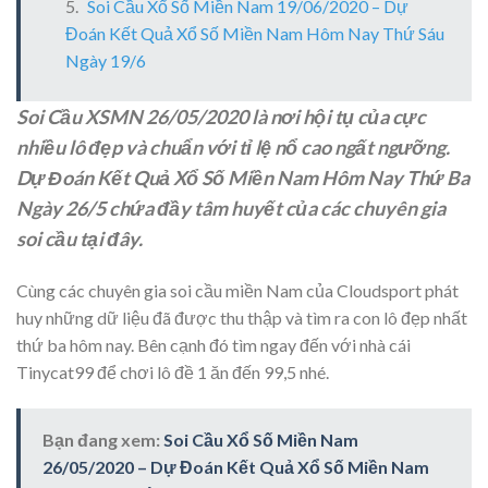
Soi Cầu Xổ Số Miền Nam 19/06/2020 – Dự
Đoán Kết Quả Xổ Số Miền Nam Hôm Nay Thứ Sáu
Ngày 19/6
Soi Cầu XSMN 26/05/2020 là nơi hội tụ của cực
nhiều lô đẹp và chuẩn với tỉ lệ nổ cao ngất ngưỡng.
Dự Đoán Kết Quả Xổ Số Miền Nam Hôm Nay Thứ Ba
Ngày 26/5 chứa đầy tâm huyết của các chuyên gia
soi cầu tại đây.
Cùng các chuyên gia soi cầu miền Nam của Cloudsport phát
huy những dữ liệu đã được thu thập và tìm ra con lô đẹp nhất
thứ ba hôm nay. Bên cạnh đó tìm ngay đến với nhà cái
Tinycat99 để chơi lô đề 1 ăn đến 99,5 nhé.
Bạn đang xem:
Soi Cầu Xổ Số Miền Nam
26/05/2020 – Dự Đoán Kết Quả Xổ Số Miền Nam