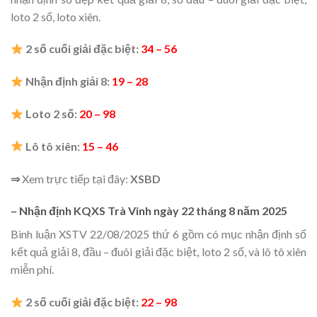
loto 2 số, loto xiên.
2 số cuối giải đặc biệt:
34 – 56
Nhận định giải 8:
19 – 28
Loto 2 số:
20 – 98
Lô tô xiên:
15 – 46
⇒
Xem trực tiếp tại đây:
XSBD
– Nhận định KQXS Trà Vinh ngày 22 tháng 8 năm 2025
Bình luận XSTV 22/08/2025 thứ 6 gồm có mục nhận định số
kết quả giải 8, đầu – đuôi giải đặc biệt, loto 2 số, và lô tô xiên
miễn phí.
2 số cuối giải đặc biệt:
22 – 98