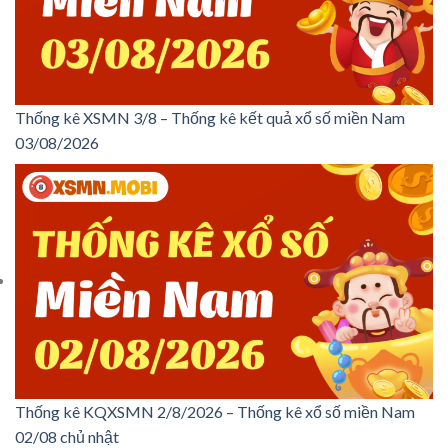
Thống kê XSMN 3/8 – Thống kê kết quả xổ số miền Nam
03/08/2026
Thống kê KQXSMN 2/8/2026 – Thống kê xổ số miền Nam
02/08 chủ nhật