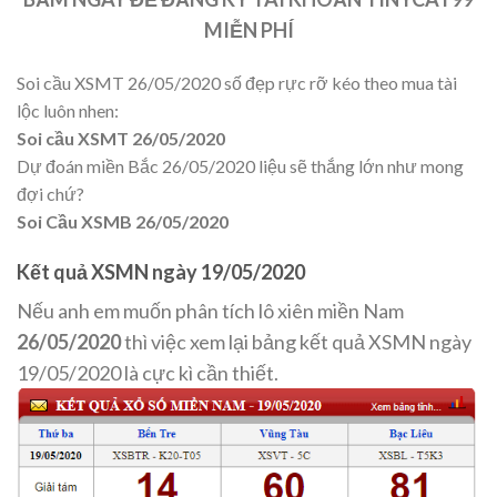
MIỄN PHÍ
Soi cầu XSMT 26/05/2020 số đẹp rực rỡ kéo theo mua tài
lộc luôn nhen:
Soi cầu XSMT 26/05/2020
Dự đoán miền Bắc 26/05/2020 liệu sẽ thắng lớn như mong
đợi chứ?
Soi Cầu XSMB 26/05/2020
Kết quả XSMN ngày 19/05/2020
Nếu anh em muốn phân tích lô xiên miền Nam
26/05/2020
thì việc xem lại bảng kết quả XSMN ngày
19/05/2020 là cực kì cần thiết.