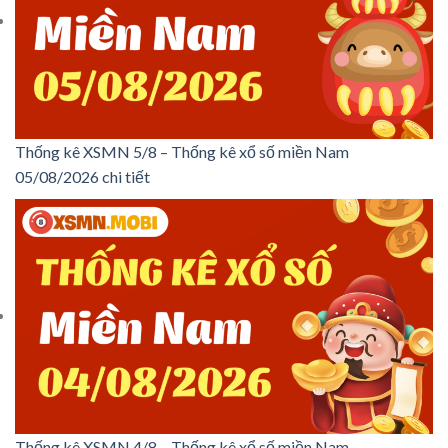
Thống kê XSMN 5/8 – Thống kê xổ số miền Nam
05/08/2026 chi tiết
Thống kê XSMN 4/8 – Thống kê xổ số miền Nam