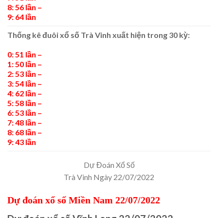
8: 56 lần –
9: 64 lần
Thống kê đuôi xổ số Trà Vinh xuất hiện trong 30 kỳ:
0: 51 lần –
1: 50 lần –
2: 53 lần –
3: 54 lần –
4: 62 lần –
5: 58 lần –
6: 53 lần –
7: 48 lần –
8: 68 lần –
9: 43 lần
Dự Đoán Xổ Số
Trà Vinh Ngày 22/07/2022
Dự đoán xổ số Miền Nam 22/07/2022