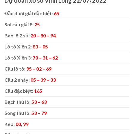
Dự đoán xổ số Vĩnh Long 22/07/2022
Đầu đuôi giải đặc biệt:
65
Soi cầu giải 8:
25
Bao lô 2 số:
20 – 80 – 94
Lô tô Xiên 2:
83 – 05
Lô tô Xiên 3:
70 – 31 – 62
Cầu lô tô:
95 – 02 – 69
Cầu 2 nháy:
05 – 39 – 33
Cầu đặc biệt:
165
Bạch thủ lô:
53 – 63
Song thủ lô:
53 – 79
Kép:
00, 99