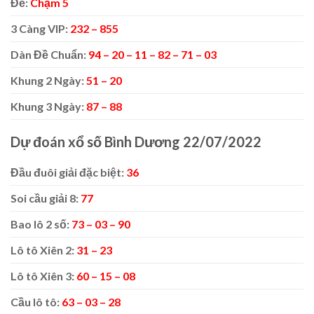
Đề:
Chạm 5
3 Càng VIP:
232 – 855
Dàn Đề Chuẩn:
94 – 20 – 11 – 82 – 71 – 03
Khung 2 Ngày:
51 – 20
Khung 3 Ngày:
87 – 88
Dự đoán xổ số Bình Dương 22/07/2022
Đầu đuôi giải đặc biệt:
36
Soi cầu giải 8:
77
Bao lô 2 số:
73 – 03 – 90
Lô tô Xiên 2:
31 – 23
Lô tô Xiên 3:
60 – 15 – 08
Cầu lô tô:
63 – 03 – 28