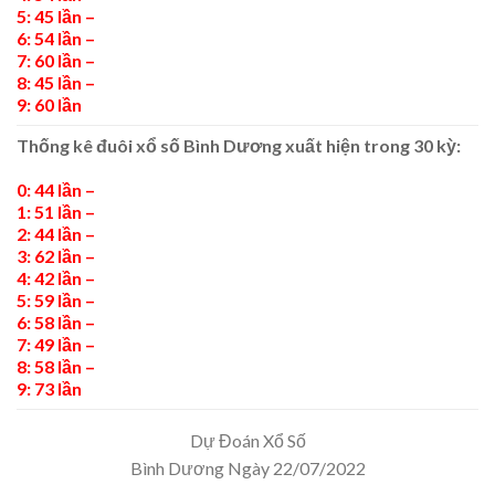
5: 45 lần –
6: 54 lần –
7: 60 lần –
8: 45 lần –
9: 60 lần
Thống kê đuôi xổ số Bình Dương xuất hiện trong 30 kỳ:
0: 44 lần –
1: 51 lần –
2: 44 lần –
3: 62 lần –
4: 42 lần –
5: 59 lần –
6: 58 lần –
7: 49 lần –
8: 58 lần –
9: 73 lần
Dự Đoán Xổ Số
Bình Dương Ngày 22/07/2022