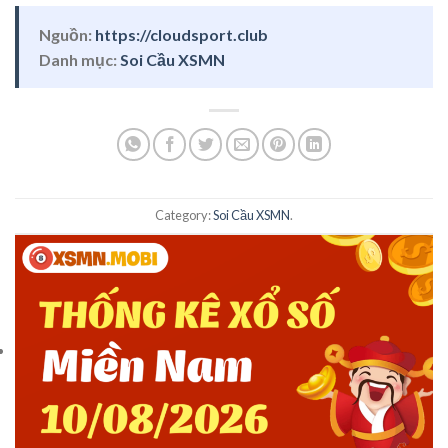
Nguồn:
https://cloudsport.club
Danh mục:
Soi Cầu XSMN
Category:
Soi Cầu XSMN
.