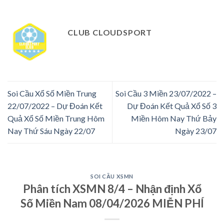
CLUB CLOUDSPORT
Soi Cầu Xổ Số Miền Trung
Soi Cầu 3 Miền 23/07/2022 –
22/07/2022 – Dự Đoán Kết
Dự Đoán Kết Quả Xổ Số 3
Quả Xổ Số Miền Trung Hôm
Miền Hôm Nay Thứ Bảy
Nay Thứ Sáu Ngày 22/07
Ngày 23/07
SOI CẦU XSMN
Phân tích XSMN 8/4 – Nhận định Xổ
Số Miền Nam 08/04/2026 MIỄN PHÍ