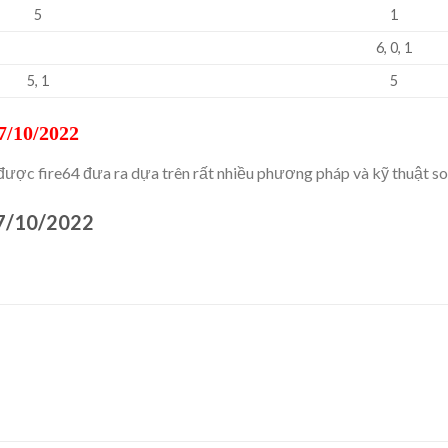
5
1
6, 0, 1
5, 1
5
7/10/2022
fire64 đưa ra dựa trên rất nhiều phương pháp và kỹ thuật soi c
17/10/2022