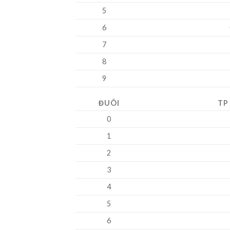
5
6
7
8
9
ĐUÔI
TP
0
1
2
3
4
5
6