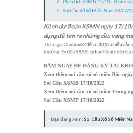
Phân tích XSMN 12/10 – Bình lu
Soi Cầu Xổ Số Miền Nam 30/07/2
Kênh dự đoán XSMN ngày 17/10/202
dụng để tìm ra những cầu vàng man
Tham gia Onebox63 để có được nhiều cầu và
thưởng lên đến 99,5% và hoa hồng hoàn trả 
BẤM NGAY ĐỂ ĐĂNG KÝ TÀI KHOẢN
Xem thêm soi cầu xổ số miền Bắc ngày
Soi Cầu XSMB 17/10/2022
Xem thêm soi cầu xổ số miền Trung ng
Soi Cầu XSMT 17/10/2022
Bạn đang xem:
Soi Cầu Xổ Số Miền N