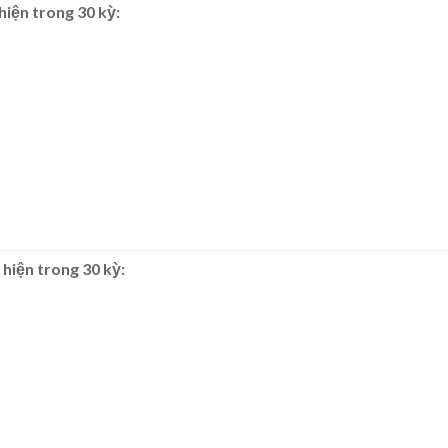
iện trong 30 kỳ:
hiện trong 30 kỳ: