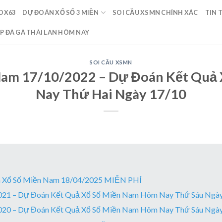
OX63
DỰ ĐOÁN XỔ SỐ 3 MIỀN
SOI CẦU XSMN CHÍNH XÁC
TIN 
P ĐÁ GÀ THÁI LAN HÔM NAY
SOI CẦU XSMN
 Nam 17/10/2022 – Dự Đoán Kết Quả
Nay Thứ Hai Ngày 17/10
ch Xổ Số Miền Nam 18/04/2025 MIỄN PHÍ
021 – Dự Đoán Kết Quả Xổ Số Miền Nam Hôm Nay Thứ Sáu Ngà
020 – Dự Đoán Kết Quả Xổ Số Miền Nam Hôm Nay Thứ Sáu Ngày