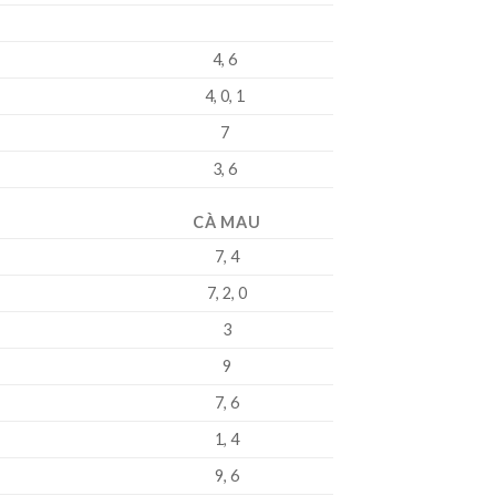
4, 6
4, 0, 1
7
3, 6
CÀ MAU
7, 4
7, 2, 0
3
9
7, 6
1, 4
9, 6