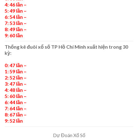
4: 46 lần –
5: 49 lần –
6: 54 lần –
7: 53 lần –
8: 49 lần –
9: 60 lần
Thống kê đuôi xổ số TP Hồ Chí Minh xuất hiện trong 30
kỳ:
0: 47 lần –
1: 59 lần –
2: 52 lần –
3: 47 lần –
4: 48 lần –
5: 60 lần –
6: 44 lần –
7: 64 lần –
8: 67 lần –
9: 52 lần
Dự Đoán Xổ Số