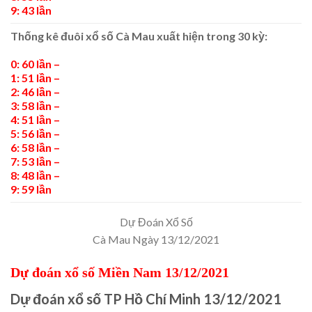
9: 43 lần
Thống kê đuôi xổ số Cà Mau xuất hiện trong 30 kỳ:
0: 60 lần –
1: 51 lần –
2: 46 lần –
3: 58 lần –
4: 51 lần –
5: 56 lần –
6: 58 lần –
7: 53 lần –
8: 48 lần –
9: 59 lần
Dự Đoán Xổ Số
Cà Mau Ngày 13/12/2021
Dự đoán xổ số Miền Nam 13/12/2021
Dự đoán xổ số TP Hồ Chí Minh 13/12/2021