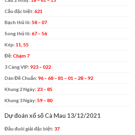
Cầu đặc biệt:
621
Bạch thủ lô:
58 – 07
Song thủ lô:
67 – 56
Kép:
11, 55
Đề:
Chạm 7
3 Càng VIP:
923 – 022
Dàn Đề Chuẩn:
96 – 68 – 81 – 01 – 28 – 92
Khung 2 Ngày:
23 – 85
Khung 3 Ngày:
59 – 80
Dự đoán xổ số Cà Mau 13/12/2021
Đầu đuôi giải đặc biệt:
37