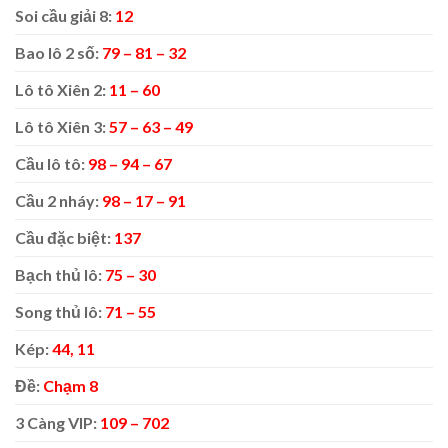
Soi cầu giải 8:
12
Bao lô 2 số:
79 – 81 – 32
Lô tô Xiên 2:
11 – 60
Lô tô Xiên 3:
57 – 63 – 49
Cầu lô tô:
98 – 94 – 67
Cầu 2 nháy:
98 – 17 – 91
Cầu đặc biệt:
137
Bạch thủ lô:
75 – 30
Song thủ lô:
71 – 55
Kép:
44, 11
Đề:
Chạm 8
3 Càng VIP:
109 – 702