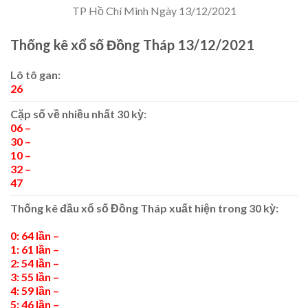
TP Hồ Chí Minh Ngày 13/12/2021
Thống kê xổ số Đồng Tháp 13/12/2021
Lô tô gan:
26
Cặp số về nhiều nhất 30 kỳ:
06 –
30 –
10 –
32 –
47
Thống kê đầu xổ số Đồng Tháp xuất hiện trong 30 kỳ:
0: 64 lần –
1: 61 lần –
2: 54 lần –
3: 55 lần –
4: 59 lần –
5: 46 lần –