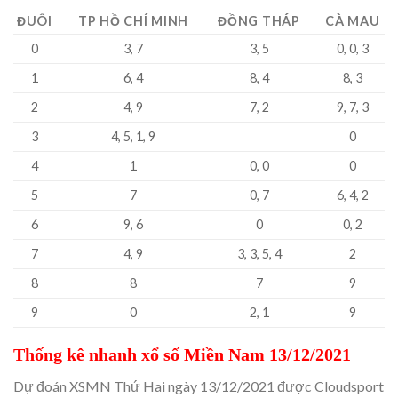
ĐUÔI
TP HỒ CHÍ MINH
ĐỒNG THÁP
CÀ MAU
0
3, 7
3, 5
0, 0, 3
1
6, 4
8, 4
8, 3
2
4, 9
7, 2
9, 7, 3
3
4, 5, 1, 9
0
4
1
0, 0
0
5
7
0, 7
6, 4, 2
6
9, 6
0
0, 2
7
4, 9
3, 3, 5, 4
2
8
8
7
9
9
0
2, 1
9
Thống kê nhanh xổ số Miền Nam 13/12/2021
Dự đoán XSMN Thứ Hai ngày 13/12/2021 được Cloudsport