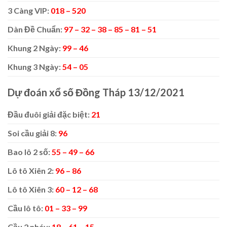
3 Càng VIP:
018 – 520
Dàn Đề Chuẩn:
97 – 32 – 38 – 85 – 81 – 51
Khung 2 Ngày:
99 – 46
Khung 3 Ngày:
54 – 05
Dự đoán xổ số Đồng Tháp 13/12/2021
Đầu đuôi giải đặc biệt:
21
Soi cầu giải 8:
96
Bao lô 2 số:
55 – 49 – 66
Lô tô Xiên 2:
96 – 86
Lô tô Xiên 3:
60 – 12 – 68
Cầu lô tô:
01 – 33 – 99
Cầu 2 nháy:
18 – 61 – 15