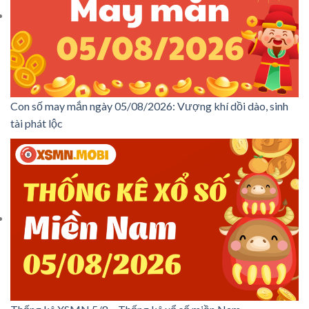
Con số may mắn ngày 05/08/2026: Vượng khí dồi dào, sinh
tài phát lộc