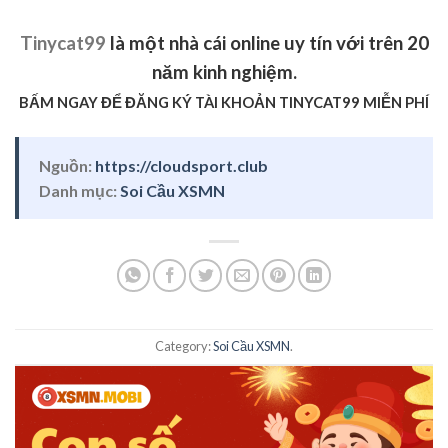
Tinycat99
là một nhà cái online uy tín với trên 20
năm kinh nghiệm.
BẤM NGAY ĐỂ ĐĂNG KÝ TÀI KHOẢN TINYCAT99 MIỄN PHÍ
Nguồn:
https://cloudsport.club
Danh mục:
Soi Cầu XSMN
Category:
Soi Cầu XSMN
.