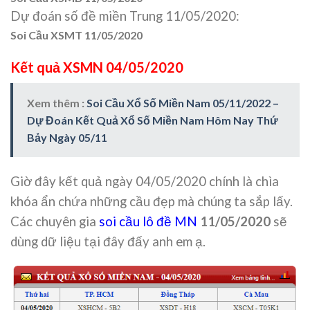
Dự đoán số đề miền Trung 11/05/2020:
Soi Cầu XSMT 11/05/2020
Kết quả XSMN 04/05/2020
Xem thêm :
Soi Cầu Xổ Số Miền Nam 05/11/2022 –
Dự Đoán Kết Quả Xổ Số Miền Nam Hôm Nay Thứ
Bảy Ngày 05/11
Giờ đây kết quả ngày 04/05/2020 chính là chìa
khóa ẩn chứa những cầu đẹp mà chúng ta sắp lấy.
Các chuyên gia
soi cầu lô đề MN
11/05/2020
sẽ
dùng dữ liệu tại đây đấy anh em ạ.