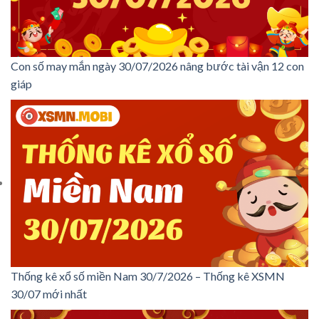
Con số may mắn ngày 30/07/2026 nâng bước tài vận 12 con
giáp
Thống kê xổ số miền Nam 30/7/2026 – Thống kê XSMN
30/07 mới nhất