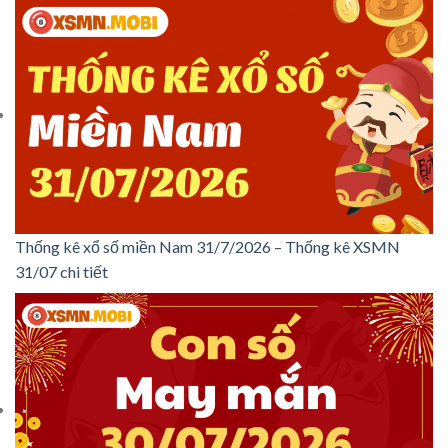
Thống kê xổ số miền Nam 31/7/2026 – Thống kê XSMN
31/07 chi tiết