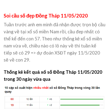
Soi cầu số đẹp Đồng Tháp 11/05/2020
Tuần trước anh em mình đã nhận được trọn bộ cầu
vàng về tại xổ số miền Nam rồi, cầu đep nhất có
thể kể đến con 57. Theo như thống kê xổ số miền
nam vừa về, chiều nào có lô này về thì tuần kế
tiếp sẽ có 29 => dự đoán XSĐT ngày 11/5/2020
sẽ về con 29.
Thống kê kết quả xổ số Đồng Tháp 11/05/2020
trong 30 ngày vừa qua