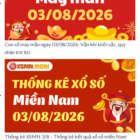
Con số may mắn ngày 03/08/2026: Vận khí khởi sắc, quý
nhân trợ lực
Thống kê XSMN 3/8 – Thống kê kết quả xổ số miền Nam