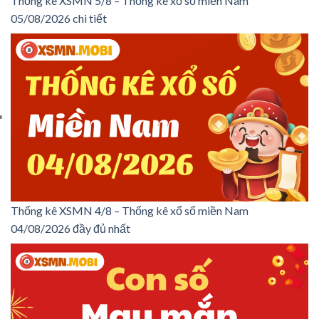
Thống kê XSMN 5/8 – Thống kê xổ số miền Nam
05/08/2026 chi tiết
Thống kê XSMN 4/8 – Thống kê xổ số miền Nam
04/08/2026 đầy đủ nhất