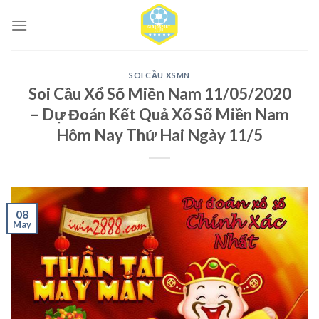
Skip
to
content
SOI CẦU XSMN
Soi Cầu Xổ Số Miền Nam 11/05/2020
– Dự Đoán Kết Quả Xổ Số Miền Nam
Hôm Nay Thứ Hai Ngày 11/5
08
May