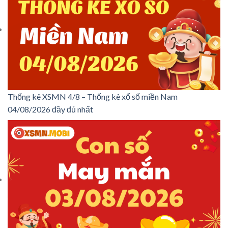
Thống kê XSMN 4/8 – Thống kê xổ số miền Nam
04/08/2026 đầy đủ nhất