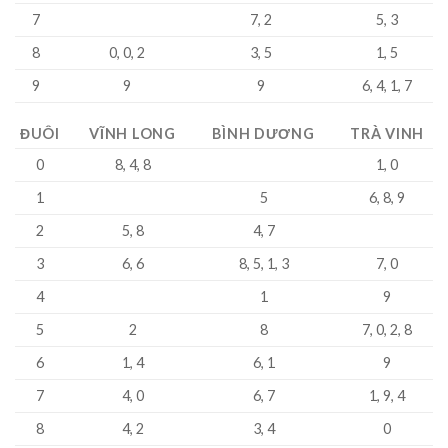
7
7, 2
5, 3
8
0, 0, 2
3, 5
1, 5
9
9
9
6, 4, 1, 7
ĐUÔI
VĨNH LONG
BÌNH DƯƠNG
TRÀ VINH
0
8, 4, 8
1, 0
1
5
6, 8, 9
2
5, 8
4, 7
3
6, 6
8, 5, 1, 3
7, 0
4
1
9
5
2
8
7, 0, 2, 8
6
1, 4
6, 1
9
7
4, 0
6, 7
1, 9, 4
8
4, 2
3, 4
0