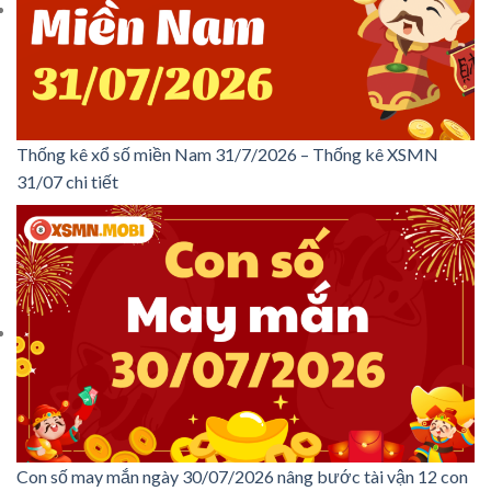
Thống kê xổ số miền Nam 31/7/2026 – Thống kê XSMN
31/07 chi tiết
Con số may mắn ngày 30/07/2026 nâng bước tài vận 12 con