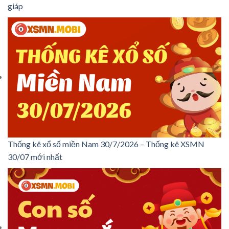
giáp
Thống kê xổ số miền Nam 30/7/2026 – Thống kê XSMN
30/07 mới nhất