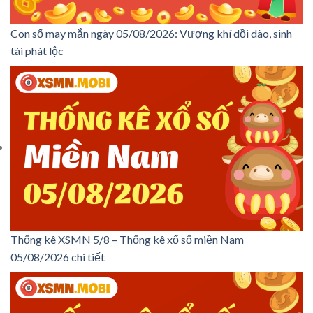
Con số may mắn ngày 05/08/2026: Vượng khí dồi dào, sinh
tài phát lộc
Thống kê XSMN 5/8 – Thống kê xổ số miền Nam
05/08/2026 chi tiết