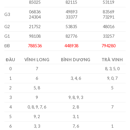
85025
82115
53119
06836
49893
83569
G3
24304
33377
73291
G2
21752
53835
48016
G1
98108
82776
33257
ĐB
788536
448938
794280
ĐẦU
VĨNH LONG
BÌNH DƯƠNG
TRÀ VINH
0
7
8, 3, 5, 0
1
6
3, 4, 6
9, 0, 7
2
5, 8
5
3
9
9, 8, 9, 3
4
0, 8, 9, 7, 6
2, 8
7
5
9, 2
3, 1
6
3, 3
7, 6
1