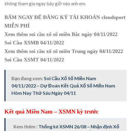
không tham gia ngay bây giờ nào anh em.
BẤM NGAY ĐỂ ĐĂNG KÝ TÀI KHOẢN cloudsport
MIỄN PHÍ
Xem thêm soi cầu xổ số miền Bắc ngày 04/11/2022
Soi Cầu XSMB 04/11/2022
Xem thêm soi cầu xổ số miền Trung ngày 04/11/2022
Soi Cầu XSMT 04/11/2022
Bạn đang xem:
Soi Cầu Xổ Số Miền Nam
04/11/2022 – Dự Đoán Kết Quả Xổ Số Miền Nam
Hôm Nay Thứ Sáu Ngày 04/11
Kết quả Miền Nam – XSMN kỳ trước
Xem thêm :
Thống kê XSMN 26/08 – Nhận định Xổ