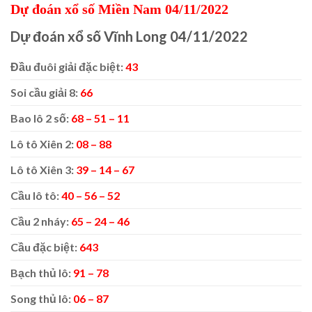
Dự đoán xổ số Miền Nam 04/11/2022
Dự đoán xổ số Vĩnh Long 04/11/2022
Đầu đuôi giải đặc biệt:
43
Soi cầu giải 8:
66
Bao lô 2 số:
68 – 51 – 11
Lô tô Xiên 2:
08 – 88
Lô tô Xiên 3:
39 – 14 – 67
Cầu lô tô:
40 – 56 – 52
Cầu 2 nháy:
65 – 24 – 46
Cầu đặc biệt:
643
Bạch thủ lô:
91 – 78
Song thủ lô:
06 – 87