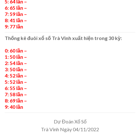
5: 64 lần –
6: 65 lần –
7: 59 lần –
8: 41 lần –
9: 77 lần
Thống kê đuôi xổ số Trà Vinh xuất hiện trong 30 kỳ:
0: 60 lần –
1: 50 lần –
2: 54 lần –
3: 50 lần –
4: 52 lần –
5: 52 lần –
6: 55 lần –
7: 58 lần –
8: 69 lần –
9: 40 lần
Dự Đoán Xổ Số
Trà Vinh Ngày 04/11/2022