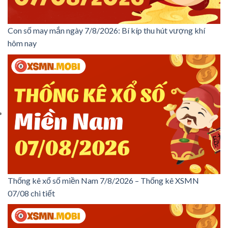
Con số may mắn ngày 7/8/2026: Bí kíp thu hút vượng khí
hôm nay
Thống kê xổ số miền Nam 7/8/2026 – Thống kê XSMN
07/08 chi tiết