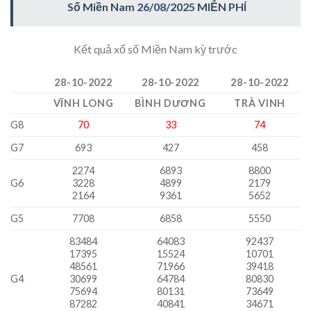
Số Miền Nam 26/08/2025 MIỄN PHÍ
Kết quả xổ số Miền Nam kỳ trước
28-10-2022
28-10-2022
28-10-2022
VĨNH LONG
BÌNH DƯƠNG
TRÀ VINH
G8
70
33
74
G7
693
427
458
2274
6893
8800
G6
3228
4899
2179
2164
9361
5652
G5
7708
6858
5550
83484
64083
92437
17395
15524
10701
48561
71966
39418
G4
30699
64784
80830
75694
80131
73649
87282
40841
34671