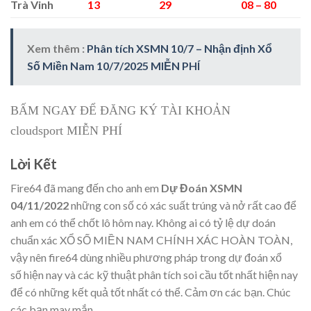
Trà Vinh
13
29
08 – 80
Xem thêm :
Phân tích XSMN 10/7 – Nhận định Xổ
Số Miền Nam 10/7/2025 MIỄN PHÍ
BẤM NGAY ĐỂ ĐĂNG KÝ TÀI KHOẢN
cloudsport MIỄN PHÍ
Lời Kết
Fire64 đã mang đến cho anh em
Dự Đoán XSMN
04/11/2022
những con số có xác suất trúng và nở rất cao để
anh em có thể chốt lô hôm nay. Không ai có tỷ lệ dự doán
chuẩn xác XỔ SỐ MIỀN NAM CHÍNH XÁC HOÀN TOÀN,
vậy nên fire64 dùng nhiều phương pháp trong dự đoán xổ
số hiện nay và các kỹ thuật phân tích soi cầu tốt nhất hiện nay
để có những kết quả tốt nhất có thể. Cảm ơn các bạn. Chúc
các bạn may mắn.