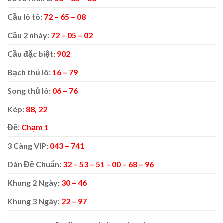
Cầu lô tô:
72 – 65 – 08
Cầu 2 nháy:
72 – 05 – 02
Cầu đặc biệt:
902
Bạch thủ lô:
16 – 79
Song thủ lô:
06 – 76
Kép:
88, 22
Đề:
Chạm 1
3 Càng VIP:
043 – 741
Dàn Đề Chuẩn:
32 – 53 – 51 – 00 – 68 – 96
Khung 2 Ngày:
30 – 46
Khung 3 Ngày:
22 – 97