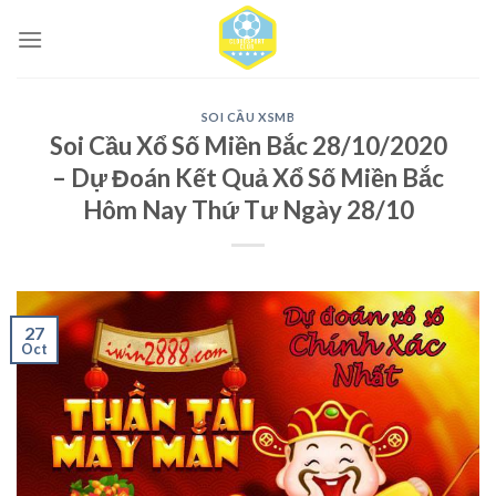
Skip
to
content
SOI CẦU XSMB
Soi Cầu Xổ Số Miền Bắc 28/10/2020
– Dự Đoán Kết Quả Xổ Số Miền Bắc
Hôm Nay Thứ Tư Ngày 28/10
27
Oct