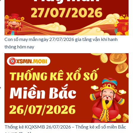
Con số may mắn ngày 27/07/2026 gia tăng vận khí hanh
thông hôm nay
Thống kê KQXSMB 26/07/2026 – Thống kê xổ số miền Bắc