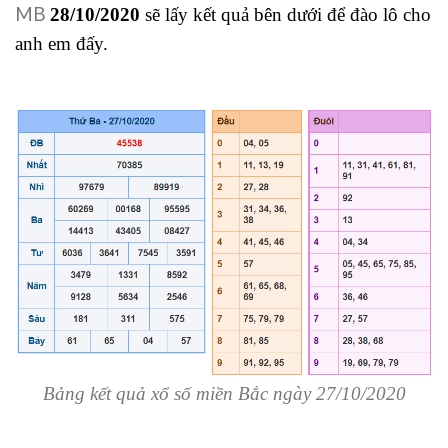
MB
28/10
/2020
sẽ lấy kết quả bên dưới để đào lô cho
anh em đấy.
Bảng kết quả xổ số miền Bắc ngày
27
/
10
/2020