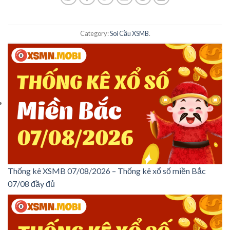
Category:
Soi Cầu XSMB
.
Thống kê XSMB 07/08/2026 – Thống kê xổ số miền Bắc
07/08 đầy đủ