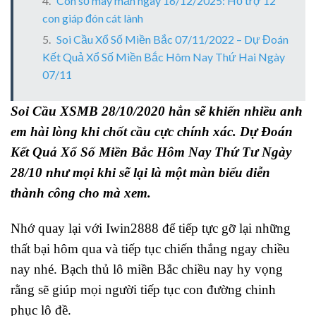
Con số may mắn ngày 16/12/2025: Hỗ trợ 12
con giáp đón cát lành
Soi Cầu Xổ Số Miền Bắc 07/11/2022 – Dự Đoán
Kết Quả Xổ Số Miền Bắc Hôm Nay Thứ Hai Ngày
07/11
Soi Cầu XSMB
28/10
/2020 hẳn sẽ khiến nhiều anh
em hài lòng khi chốt cầu cực chính xác. Dự Đoán
Kết Quả Xổ Số Miền Bắc Hôm Nay
Thứ Tư
Ngày
28
/
10
như mọi khi sẽ lại là một màn biểu diễn
thành công cho mà xem.
Nhớ quay lại với Iwin2888 để tiếp tực gỡ lại những
thất bại hôm qua và tiếp tục chiến thắng ngay chiều
nay nhé. Bạch thủ lô miền Bắc chiều nay hy vọng
rằng sẽ giúp mọi người tiếp tục con đường chinh
phục lô đề.