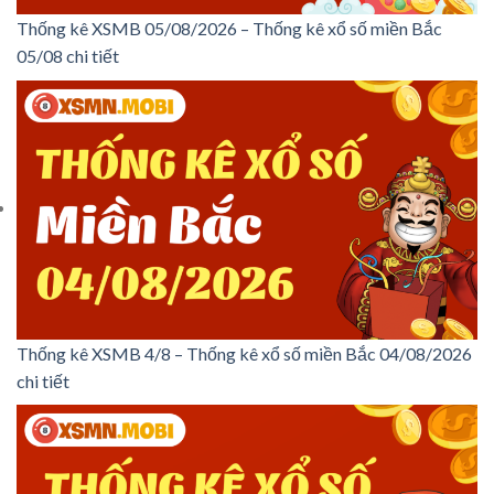
Thống kê XSMB 05/08/2026 – Thống kê xổ số miền Bắc
05/08 chi tiết
Thống kê XSMB 4/8 – Thống kê xổ số miền Bắc 04/08/2026
chi tiết