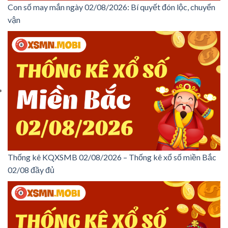
Con số may mắn ngày 02/08/2026: Bí quyết đón lộc, chuyển
vận
Thống kê KQXSMB 02/08/2026 – Thống kê xổ số miền Bắc
02/08 đầy đủ