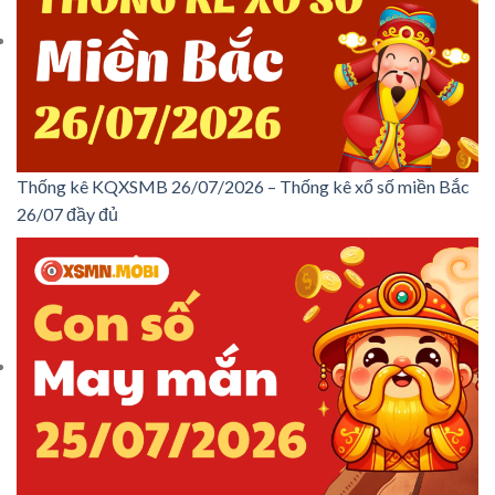
Thống kê KQXSMB 26/07/2026 – Thống kê xổ số miền Bắc
26/07 đầy đủ