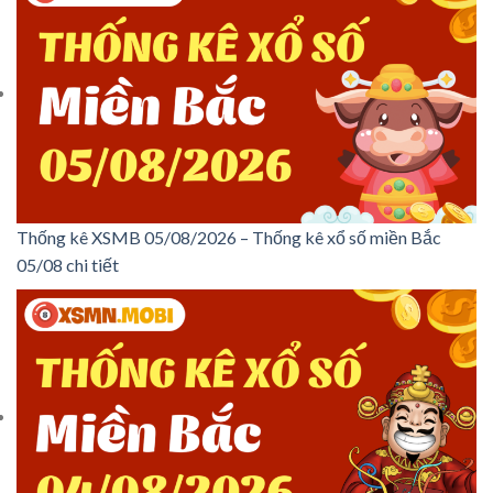
Thống kê XSMB 05/08/2026 – Thống kê xổ số miền Bắc
05/08 chi tiết