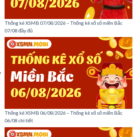
Thống kê XSMB 07/08/2026 – Thống kê xổ số miền Bắc
07/08 đầy đủ
Thống kê XSMB 06/08/2026 – Thống kê xổ số miền Bắc
06/08 chi tiết