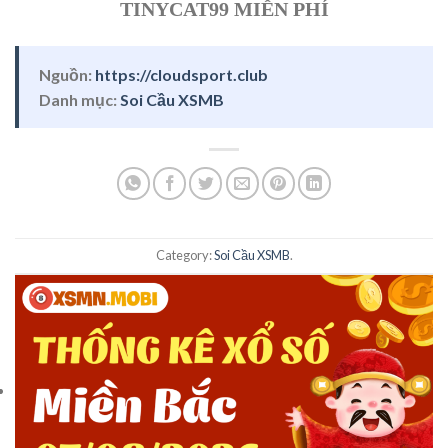
TINYCAT99 MIỄN PHÍ
Nguồn:
https://cloudsport.club
Danh mục:
Soi Cầu XSMB
Category:
Soi Cầu XSMB
.