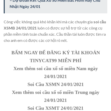
– Dự Đoán Kết Quả Xổ Số Miền Bắc Hôm Nay Chủ
Nhật Ngày 24/01
Công việc không quá khó khăn khi mà các chuyên gia
soi cầu
XSMB 24/01/2021
luôn có được sự hỗ trợ từ các công cụ
phần mềm tính toán chuẩn xác. Cầu thần tài luôn được tìm ra
cho anh em có được các cơ hội rõ nét.
BẤM NGAY ĐỂ ĐĂNG KÝ TÀI KHOẢN
TINYCAT99 MIỄN PHÍ
Xem thêm soi cầu xổ số miền Nam ngày
24/01/2021
Soi Cầu XSMN 24/01/2021
Xem thêm soi cầu xổ số miền Trung ngày
24/01/2021
Soi Cầu XSMT 24/01/2021