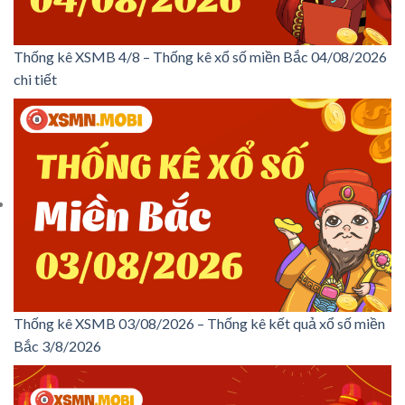
Thống kê XSMB 4/8 – Thống kê xổ số miền Bắc 04/08/2026
chi tiết
Thống kê XSMB 03/08/2026 – Thống kê kết quả xổ số miền
Bắc 3/8/2026