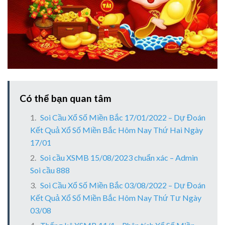
Có thể bạn quan tâm
Soi Cầu Xổ Số Miền Bắc 17/01/2022 – Dự Đoán
Kết Quả Xổ Số Miền Bắc Hôm Nay Thứ Hai Ngày
17/01
Soi cầu XSMB 15/08/2023 chuẩn xác – Admin
Soi cầu 888
Soi Cầu Xổ Số Miền Bắc 03/08/2022 – Dự Đoán
Kết Quả Xổ Số Miền Bắc Hôm Nay Thứ Tư Ngày
03/08