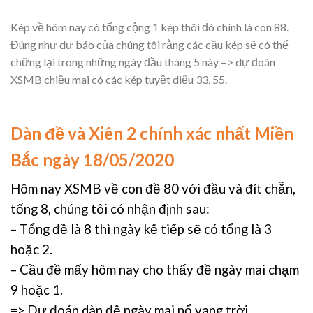
Kép về hôm nay có tổng cộng 1 kép thôi đó chính là con 88.
Đúng như dự báo của chúng tôi rằng các cầu kép sẽ có thể
chững lại trong những ngày đầu tháng 5 này => dự đoán
XSMB chiều mai có các kép tuyệt diệu 33, 55.
Dàn đề và Xiên 2 chính xác nhất Miền
Bắc ngày 18/05/2020
Hôm nay XSMB về con đề 80 với đầu và đít chẵn,
tổng 8, chúng tôi có nhận định sau:
– Tổng đề là 8 thì ngày kế tiếp sẽ có tổng là 3
hoặc 2.
– Cầu đề mấy hôm nay cho thấy đề ngày mai chạm
9 hoặc 1.
=> Dự đoán dàn đề ngày mai nổ vang trời