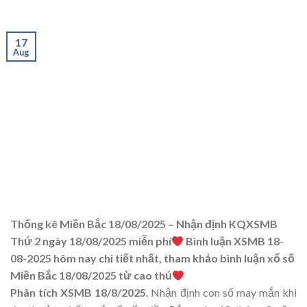
17
Aug
Thống kê Miền Bắc 18/08/2025 – Nhận định KQXSMB
Thứ 2 ngày 18/08/2025 miễn phí
Bình luận XSMB 18-
08-2025 hôm nay chi tiết nhất, tham khảo bình luận xổ số
Miền Bắc 18/08/2025 từ cao thủ
Phân tích XSMB 18/8/2025
.
Nhận định con số may mắn khi