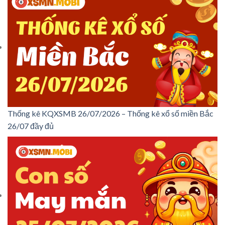
Thống kê KQXSMB 26/07/2026 – Thống kê xổ số miền Bắc
26/07 đầy đủ