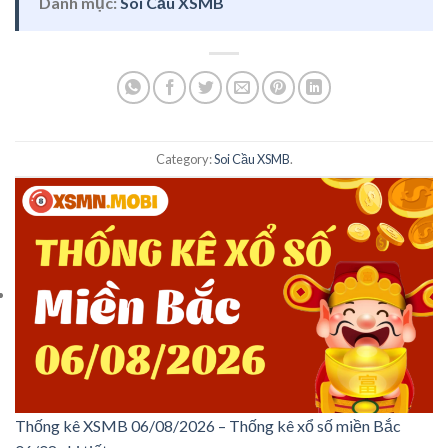
Danh mục:
Soi Cầu XSMB
Category:
Soi Cầu XSMB
.
Thống kê XSMB 06/08/2026 – Thống kê xổ số miền Bắc