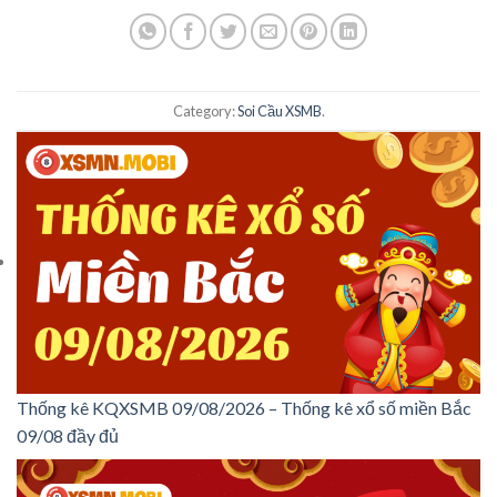
Category:
Soi Cầu XSMB
.
Thống kê KQXSMB 09/08/2026 – Thống kê xổ số miền Bắc
09/08 đầy đủ