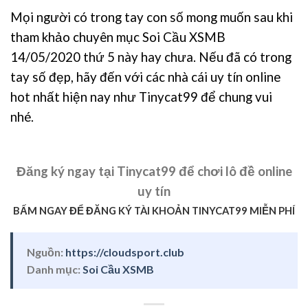
Mọi người có trong tay con số mong muốn sau khi
tham khảo chuyên mục Soi Cầu XSMB
14/05/2020 thứ 5 này hay chưa. Nếu đã có trong
tay số đẹp, hãy đến với các nhà cái uy tín online
hot nhất hiện nay như Tinycat99 để chung vui
nhé.
Đăng ký ngay tại Tinycat99 để chơi lô đề online
uy tín
BẤM NGAY ĐỂ ĐĂNG KÝ TÀI KHOẢN TINYCAT99 MIỄN PHÍ
Nguồn:
https://cloudsport.club
Danh mục:
Soi Cầu XSMB