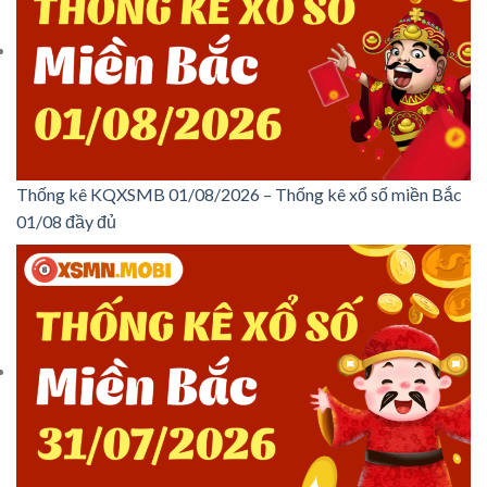
Thống kê KQXSMB 01/08/2026 – Thống kê xổ số miền Bắc
01/08 đầy đủ