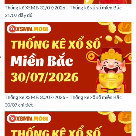
Thống kê XSMB 31/07/2026 – Thống kê xổ số miền Bắc
31/07 đầy đủ
Thống kê XSMB 30/07/2026 – Thống kê xổ số miền Bắc
30/07 chi tiết