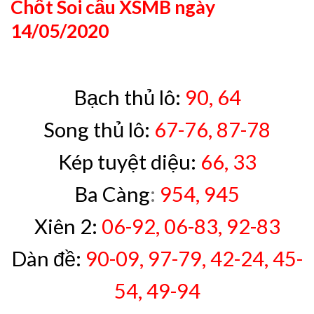
Chốt Soi cầu XSMB ngày
14/05/2020
Bạch thủ lô:
90, 64
Song thủ lô:
67-76, 87-78
Kép tuyệt diệu:
66, 33
Ba Càng
:
954, 945
Xiên 2:
06-92, 06-83, 92-83
Dàn đề:
90-09, 97-79, 42-24, 45-
54, 49-94