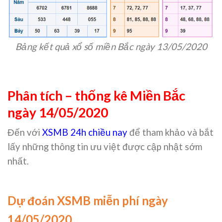
Bảng kết quả xổ số miền Bắc ngày 13/05/2020
Phân tích – thống kê Miền Bắc
ngày 14/05/2020
Đến với
XSMB 24h chiều nay
để tham khảo và bắt
lấy những thông tin ưu việt được cập nhật sớm
nhất.
Dự đoán XSMB miễn phí ngày
14/05/2020