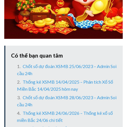
Có thể bạn quan tâm
Chốt số dự đoán XSMB 25/06/2023 – Admin Soi
cầu 24h
Thống kê XSMB 14/04/2025 – Phân tích Xổ Số
Miền Bắc 14/04/2025 hôm nay
Chốt số dự đoán XSMB 28/06/2023 – Admin Soi
cầu 24h
Thống kê XSMB 24/06/2026 – Thống kê xổ số
miền Bắc 24/06 chi tiết