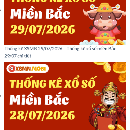
Thống kê XSMB 29/07/2026 – Thống kê xổ số miền Bắc
29/07 chi tiết