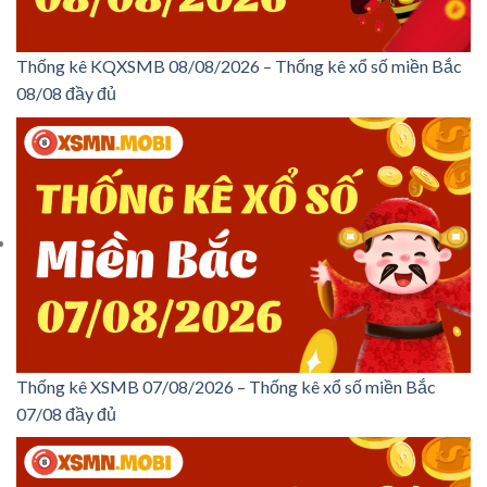
Thống kê KQXSMB 08/08/2026 – Thống kê xổ số miền Bắc
08/08 đầy đủ
Thống kê XSMB 07/08/2026 – Thống kê xổ số miền Bắc
07/08 đầy đủ