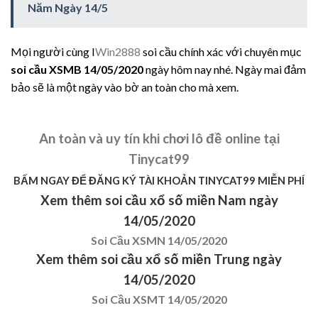
Năm Ngày 14/5
Mọi người cùng I
Win2888
soi cầu chính xác với chuyên mục
soi cầu XSMB 14/05/2020
ngày hôm nay nhé. Ngày mai đảm
bảo sẽ là một ngày vào bờ an toàn cho mà xem.
An toàn và uy tín khi chơi lô đề online tại
Tinycat99
BẤM NGAY ĐỂ ĐĂNG KÝ TÀI KHOẢN TINYCAT99 MIỄN PHÍ
Xem thêm soi cầu xổ số miền Nam ngày
14/05/2020
Soi Cầu XSMN 14/05/2020
Xem thêm soi cầu xổ số miền Trung ngày
14/05/2020
Soi Cầu XSMT 14/05/2020