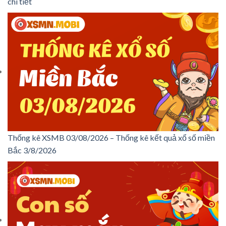
chi tiết
Thống kê XSMB 03/08/2026 – Thống kê kết quả xổ số miền
Bắc 3/8/2026