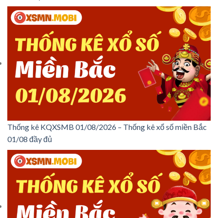
Thống kê KQXSMB 01/08/2026 – Thống kê xổ số miền Bắc
01/08 đầy đủ