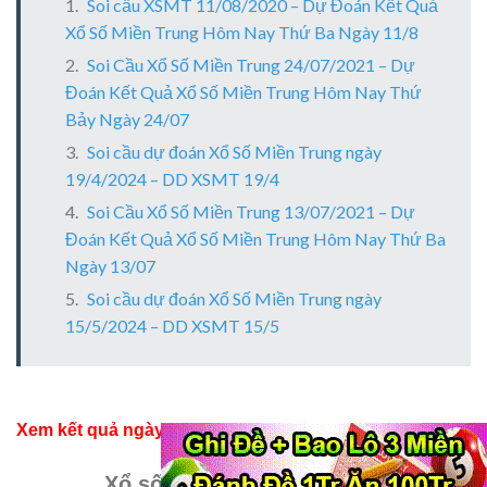
Soi cầu XSMT 11/08/2020 – Dự Đoán Kết Quả
Xổ Số Miền Trung Hôm Nay Thứ Ba Ngày 11/8
Soi Cầu Xổ Số Miền Trung 24/07/2021 – Dự
Đoán Kết Quả Xổ Số Miền Trung Hôm Nay Thứ
Bảy Ngày 24/07
Soi cầu dự đoán Xổ Số Miền Trung ngày
19/4/2024 – DD XSMT 19/4
Soi Cầu Xổ Số Miền Trung 13/07/2021 – Dự
Đoán Kết Quả Xổ Số Miền Trung Hôm Nay Thứ Ba
Ngày 13/07
Soi cầu dự đoán Xổ Số Miền Trung ngày
15/5/2024 – DD XSMT 15/5
Xem kết quả ngày 7/4 tại:
Xổ số miền Trung chủ nhật