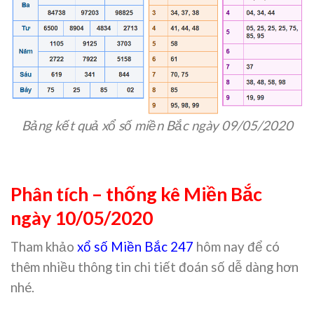
Bảng kết quả xổ số miền Bắc ngày 09/05/2020
Phân tích – thống kê Miền Bắc
ngày 10/05/2020
Tham khảo
xổ số Miền Bắc 247
hôm nay để có
thêm nhiều thông tin chi tiết đoán số dễ dàng hơn
nhé.