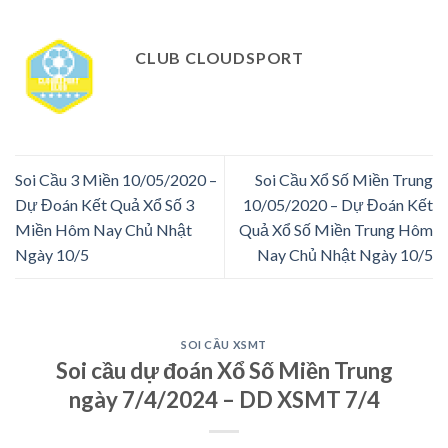
CLUB CLOUDSPORT
Soi Cầu 3 Miền 10/05/2020 –
Soi Cầu Xổ Số Miền Trung
Dự Đoán Kết Quả Xổ Số 3
10/05/2020 – Dự Đoán Kết
Miền Hôm Nay Chủ Nhật
Quả Xổ Số Miền Trung Hôm
Ngày 10/5
Nay Chủ Nhật Ngày 10/5
SOI CẦU XSMT
Soi cầu dự đoán Xổ Số Miền Trung
ngày 7/4/2024 – DD XSMT 7/4