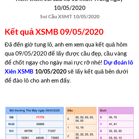
10/05/2020
Soi Cầu XSMT 10/05/2020
Kết quả XSMB 09/05/2020
Đã đến giờ tung lô, anh em xem qua kết quả hôm
qua 09/05/2020 để lấy được cầu đẹp, cầu vàng
để chốt ngay cho ngày mai rực rỡ nhé!
Dự đoán lô
Xiên XSMB
10/05/2020
sẽ lấy kết quả bên dưới
để đào lô cho anh em đấy.