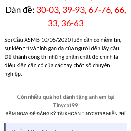
Dàn đề:
30-03, 39-93, 67-76, 66,
33, 36-63
Soi Cầu XSMB 10/05/2020 luôn cần có niềm tin,
sự kiên trì và tính gan dạ của người đến lấy cầu.
Để thành công thì những phẩm chất đó chính là
điều kiện cần có của các tay chốt số chuyên
nghiệp.
Còn nhiều quà hot dành tặng anh em tại
Tinycat99
BẤM NGAY ĐỂ ĐĂNG KÝ TÀI KHOẢN TINYCAT99 MIỄN PHÍ