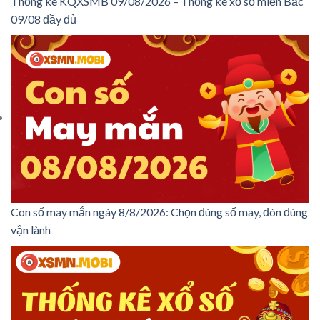
Thống kê KQXSMB 09/08/2026 – Thống kê xổ số miền Bắc
09/08 đầy đủ
Con số may mắn ngày 8/8/2026: Chọn đúng số may, đón đúng
vận lành