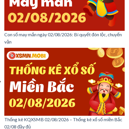
Con số may mắn ngày 02/08/2026: Bí quyết đón lộc, chuyển
vận
Thống kê KQXSMB 02/08/2026 – Thống kê xổ số miền Bắc
02/08 đầy đủ