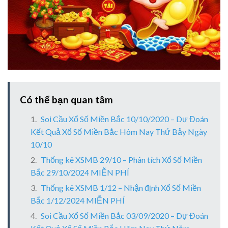
Có thể bạn quan tâm
Soi Cầu Xổ Số Miền Bắc 10/10/2020 – Dự Đoán
Kết Quả Xổ Số Miền Bắc Hôm Nay Thứ Bảy Ngày
10/10
Thống kê XSMB 29/10 – Phân tích Xổ Số Miền
Bắc 29/10/2024 MIỄN PHÍ
Thống kê XSMB 1/12 – Nhận định Xổ Số Miền
Bắc 1/12/2024 MIỄN PHÍ
Soi Cầu Xổ Số Miền Bắc 03/09/2020 – Dự Đoán