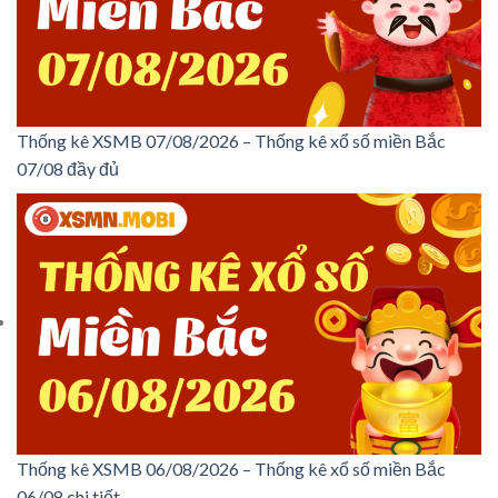
Thống kê XSMB 07/08/2026 – Thống kê xổ số miền Bắc
07/08 đầy đủ
Thống kê XSMB 06/08/2026 – Thống kê xổ số miền Bắc
06/08 chi tiết