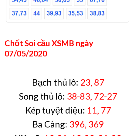
Chốt Soi cầu XSMB ngày
07/05/2020
Bạch thủ lô:
23, 87
Song thủ lô:
38-83, 72-27
Kép tuyệt diệu:
11, 77
Ba Càng
:
396, 369