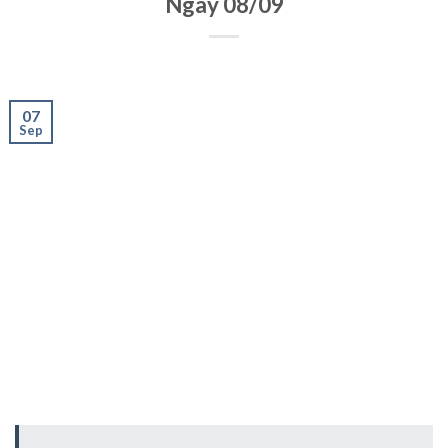
Ngày 08/09
07
Sep