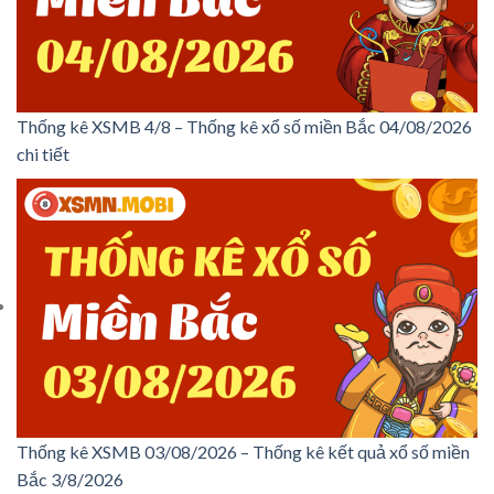
Thống kê XSMB 4/8 – Thống kê xổ số miền Bắc 04/08/2026
chi tiết
Thống kê XSMB 03/08/2026 – Thống kê kết quả xổ số miền
Bắc 3/8/2026