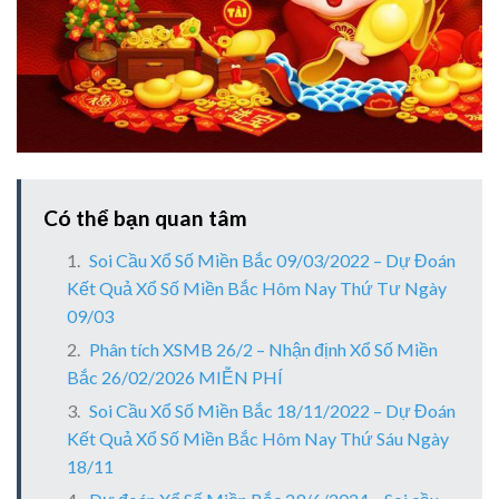
Có thể bạn quan tâm
Soi Cầu Xổ Số Miền Bắc 09/03/2022 – Dự Đoán
Kết Quả Xổ Số Miền Bắc Hôm Nay Thứ Tư Ngày
09/03
Phân tích XSMB 26/2 – Nhận định Xổ Số Miền
Bắc 26/02/2026 MIỄN PHÍ
Soi Cầu Xổ Số Miền Bắc 18/11/2022 – Dự Đoán
Kết Quả Xổ Số Miền Bắc Hôm Nay Thứ Sáu Ngày
18/11