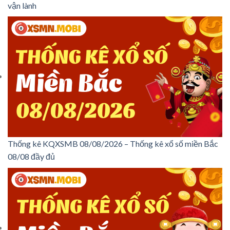
vận lành
Thống kê KQXSMB 08/08/2026 – Thống kê xổ số miền Bắc
08/08 đầy đủ