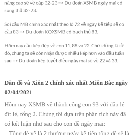
năng cao sẽ về cặp 32-23 => Dự đoán XSMB ngày mai có
song thủ 32-23.
Soi cầu MB chính xác nhất theo lô 72 về ngày kế tiếp sẽ có
cầu 83 => Dự đoán KQXSMB có bạch thủ 83.
Hôm nay cầu kép đẹp về con 11, 88 và 22. Chơi dừng lại ở
đó, chúng ta sẽ còn nhận được nhiều kép hơn vào đầu tuần
sau => Dự đoán kép tuyệt diệu ngày mai sẽ về 22 và 33.
Dàn đề và Xiên 2 chính xác nhất Miền Bắc ngày
02/04/2021
Hôm nay XSMB về thành công con 93 với đầu lẻ
đít lẻ, tổng 2. Chúng tôi dựa trên phân tích này đã
có kết luận như sau cho con đề ngày mai:
– Tổng đề về là 2 thường ngày kế tiếp tổng đề sẽ là