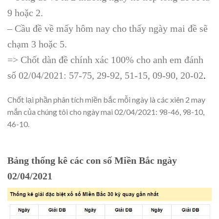
9 hoặc 2.
– Cầu đề về mấy hôm nay cho thấy ngày mai đề sẽ
chạm 3 hoặc 5.
=> Chốt dàn đề chính xác 100% cho anh em đánh
số 02/04/2021: 57-75, 29-92, 51-15, 09-90, 20-02
.
Chốt lại phần phân tích miền bắc mỗi ngày là các xiên 2 may
mắn của chúng tôi cho ngày mai 02/04/2021: 98-46, 98-10,
46-10.
Bảng thống kê các con số Miền Bắc ngày
02/04/2021