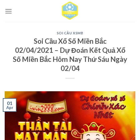
Skip
to
content
SOI CẦU XSMB
Soi Cầu Xổ Số Miền Bắc
02/04/2021 – Dự Đoán Kết Quả Xổ
Số Miền Bắc Hôm Nay Thứ Sáu Ngày
02/04
01
Apr