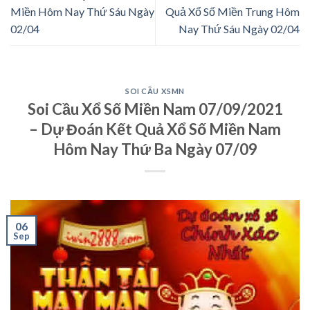
Miền Hôm Nay Thứ Sáu Ngày
Quả Xổ Số Miền Trung Hôm
02/04
Nay Thứ Sáu Ngày 02/04
SOI CẦU XSMN
Soi Cầu Xổ Số Miền Nam 07/09/2021
– Dự Đoán Kết Quả Xổ Số Miền Nam
Hôm Nay Thứ Ba Ngày 07/09
06
Sep