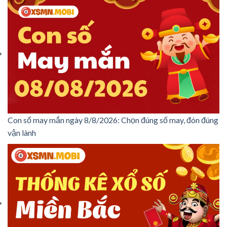
Con số may mắn ngày 8/8/2026: Chọn đúng số may, đón đúng
vận lành