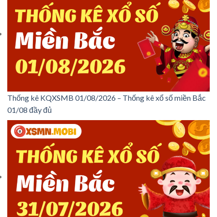
Thống kê KQXSMB 01/08/2026 – Thống kê xổ số miền Bắc
01/08 đầy đủ