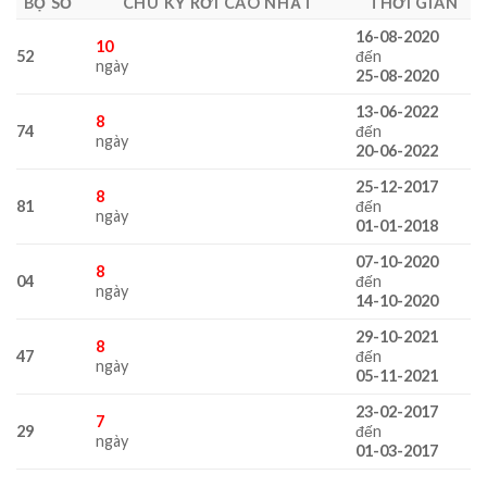
BỘ SỐ
CHU KỲ RƠI CAO NHẤT
THỜI GIAN
16-08-2020
10
52
đến
ngày
25-08-2020
13-06-2022
8
74
đến
ngày
20-06-2022
25-12-2017
8
81
đến
ngày
01-01-2018
07-10-2020
8
04
đến
ngày
14-10-2020
29-10-2021
8
47
đến
ngày
05-11-2021
23-02-2017
7
29
đến
ngày
01-03-2017