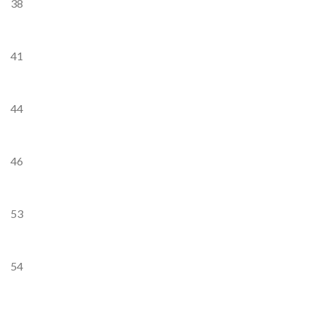
38
41
44
46
53
54