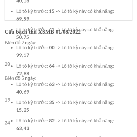
40
,
18
Lô tô kỳ trước:
15
–> Lô tô kỳ này có khả năng:
69
,
59
Lô tô kỳ trước:
41
–> Lô tô kỳ này có khả năng:
Cầu bạch thủ XSMB 01/08/2022
50
,
75
Biên độ 7 ngày:
Lô tô kỳ trước:
00
–> Lô tô kỳ này có khả năng:
99
,
17
28
Lô tô kỳ trước:
64
–> Lô tô kỳ này có khả năng:
72
,
88
Biên độ 5 ngày:
Lô tô kỳ trước:
63
–> Lô tô kỳ này có khả năng:
40
,
69
19
Lô tô kỳ trước:
35
–> Lô tô kỳ này có khả năng:
15
,
25
Lô tô kỳ trước:
82
–> Lô tô kỳ này có khả năng:
24
63
,
43