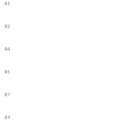
81
82
84
85
87
89