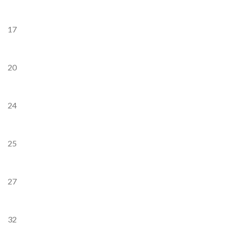
17
20
24
25
27
32