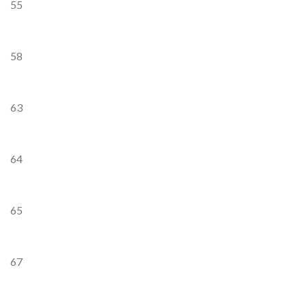
55
58
63
64
65
67