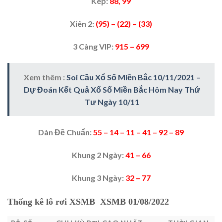
Kép:
88, 99
Xiên 2:
(95) – (22) – (33)
3 Càng VIP:
915 – 699
Xem thêm :
Soi Cầu Xổ Số Miền Bắc 10/11/2021 –
Dự Đoán Kết Quả Xổ Số Miền Bắc Hôm Nay Thứ
Tư Ngày 10/11
Dàn Đề Chuẩn:
55 – 14 – 11 – 41 – 92 – 89
Khung 2 Ngày:
41 – 66
Khung 3 Ngày:
32 – 77
Thống kê lô rơi XSMB XSMB 01/08/2022