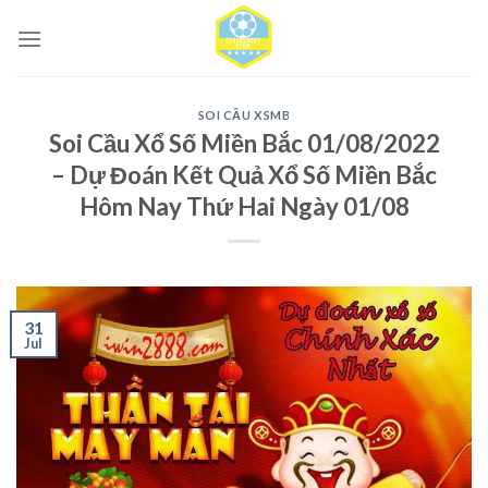
Skip
to
content
SOI CẦU XSMB
Soi Cầu Xổ Số Miền Bắc 01/08/2022
– Dự Đoán Kết Quả Xổ Số Miền Bắc
Hôm Nay Thứ Hai Ngày 01/08
31
Jul