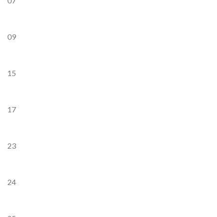
07
09
15
17
23
24