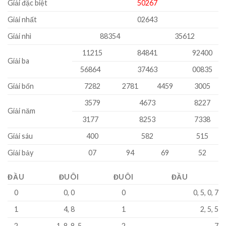
Giải đặc biệt
50267
Giải nhất
02643
Giải nhì
88354
35612
11215
84841
92400
Giải ba
56864
37463
00835
Giải bốn
7282
2781
4459
3005
3579
4673
8227
Giải năm
3177
8253
7338
Giải sáu
400
582
515
Giải bảy
07
94
69
52
ĐẦU
ĐUÔI
ĐUÔI
ĐẦU
0
0, 0
0
0, 5, 0, 7
1
4, 8
1
2, 5, 5
2
1, 8, 8, 5
2
7