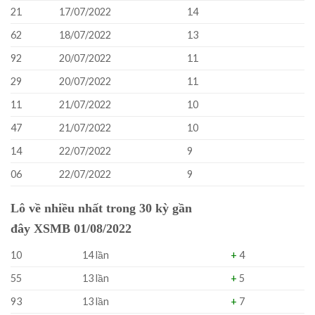
21
17/07/2022
14
62
18/07/2022
13
92
20/07/2022
11
29
20/07/2022
11
11
21/07/2022
10
47
21/07/2022
10
14
22/07/2022
9
06
22/07/2022
9
Lô về nhiều nhất trong 30 kỳ gần
đây XSMB 01/08/2022
10
14 lần
+
4
55
13 lần
+
5
93
13 lần
+
7