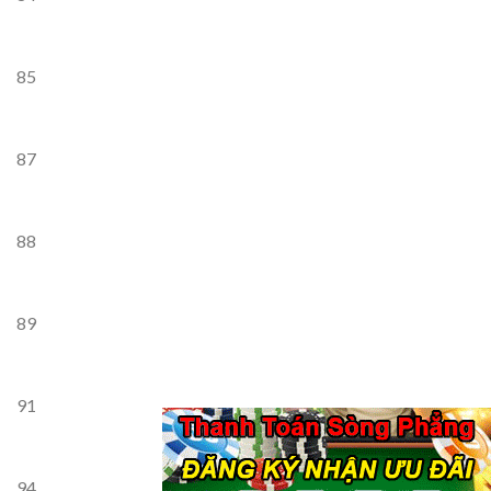
85
87
88
89
91
94