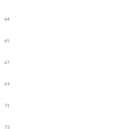
64
65
67
69
71
73