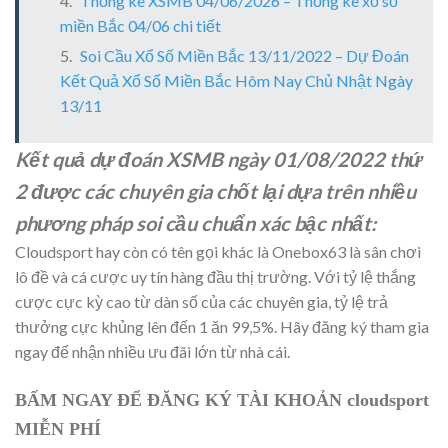
Thống kê XSMB 04/06/2026 – Thống kê xổ số
miền Bắc 04/06 chi tiết
Soi Cầu Xổ Số Miền Bắc 13/11/2022 – Dự Đoán
Kết Quả Xổ Số Miền Bắc Hôm Nay Chủ Nhật Ngày
13/11
Kết quả dự đoán XSMB ngày 01/08/2022 thứ
2 được các chuyên gia chốt lại dựa trên nhiều
phương pháp soi cầu chuẩn xác bậc nhất:
Cloudsport hay còn có tên gọi khác là Onebox63 là sân chơi
lô đề và cá cược uy tín hàng đầu thị trường. Với tỷ lệ thắng
cược cực kỳ cao từ dàn số của các chuyên gia, tỷ lệ trả
thưởng cực khủng lên đến 1 ăn 99,5%. Hãy đăng ký tham gia
ngay để nhận nhiều ưu đãi lớn từ nhà cái.
BẤM NGAY ĐỂ ĐĂNG KÝ TÀI KHOẢN cloudsport
MIỄN PHÍ