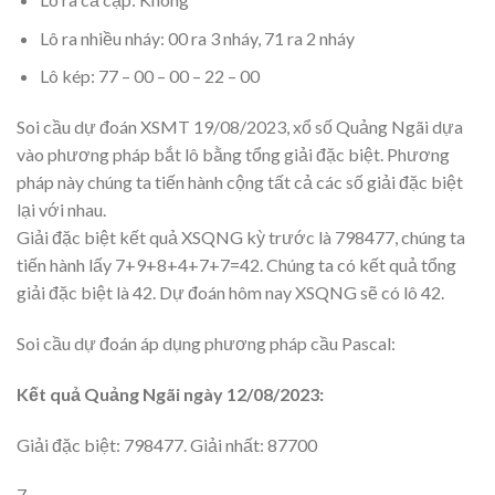
Lô ra nhiều nháy: 00 ra 3 nháy, 71 ra 2 nháy
Lô kép: 77 – 00 – 00 – 22 – 00
Soi cầu dự đoán XSMT 19/08/2023, xổ số Quảng Ngãi dựa
vào phương pháp bắt lô bằng tổng giải đặc biệt. Phương
pháp này chúng ta tiến hành cộng tất cả các số giải đặc biệt
lại với nhau.
Giải đặc biệt kết quả XSQNG kỳ trước là 798477, chúng ta
tiến hành lấy 7+9+8+4+7+7=42. Chúng ta có kết quả tổng
giải đặc biệt là 42. Dự đoán hôm nay XSQNG sẽ có lô 42.
Soi cầu dự đoán áp dụng phương pháp cầu Pascal:
Kết quả Quảng Ngãi ngày 12/08/2023:
Giải đặc biệt:
798477
. Giải nhất:
87700
7