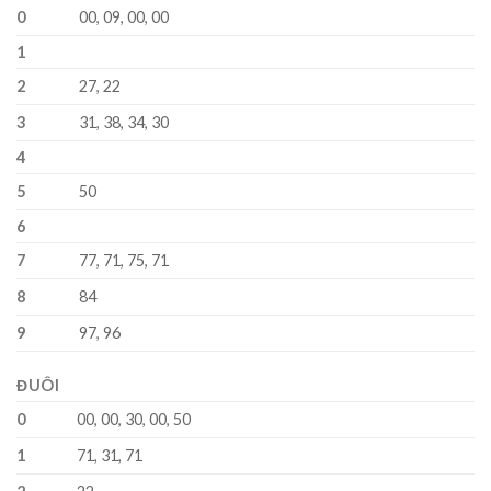
0
00, 09, 00, 00
1
2
27, 22
3
31, 38, 34, 30
4
5
50
6
7
77, 71, 75, 71
8
84
9
97, 96
ĐUÔI
0
00, 00, 30, 00, 50
1
71, 31, 71