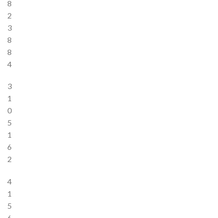
8
2
3
8
8
4
3
1
0
5
1
6
2
4
1
5
6