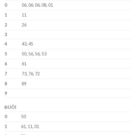
0
06, 06, 06, 08, 01
1
11
2
26
3
4
43, 45
5
50, 56, 56, 53
6
61
7
73, 76, 72
8
89
9
ĐUÔI
0
50
1
61, 11, 01