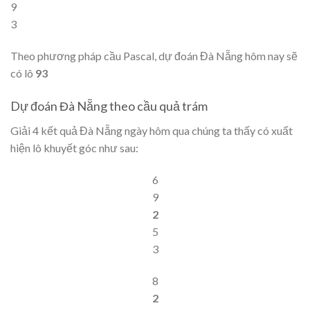
9
3
Theo phương pháp cầu Pascal, dự đoán Đà Nẵng hôm nay sẽ
có lô
93
Dự đoán Đà Nẵng theo cầu quả trám
Giải 4 kết quả Đà Nẵng ngày hôm qua chúng ta thấy có xuất
hiện lô khuyết góc như sau:
6
9
2
5
3
8
2