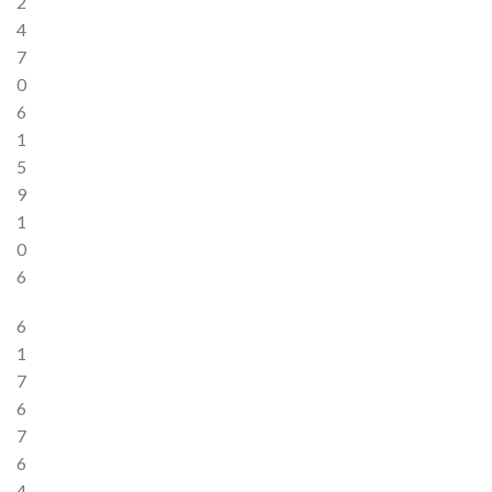
2
4
7
0
6
1
5
9
1
0
6
6
1
7
6
7
6
4