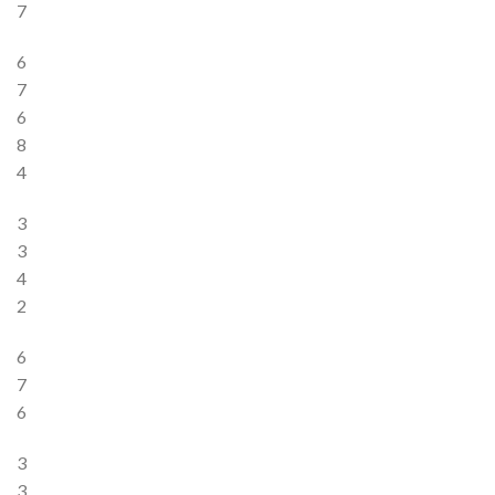
7
6
7
6
8
4
3
3
4
2
6
7
6
3
3