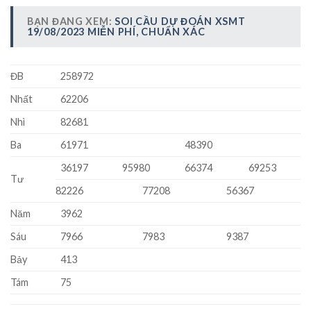
BẠN ĐANG XEM:
SOI CẦU DỰ ĐOÁN XSMT
19/08/2023 MIỄN PHÍ, CHUẨN XÁC
ĐB
258972
Nhất
62206
Nhì
82681
Ba
61971
48390
36197
95980
66374
69253
Tư
82226
77208
56367
Năm
3962
Sáu
7966
7983
9387
Bảy
413
Tám
75