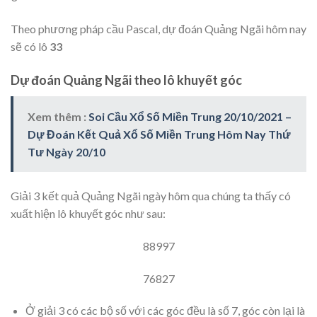
Theo phương pháp cầu Pascal, dự đoán Quảng Ngãi hôm nay
sẽ có lô
33
Dự đoán Quảng Ngãi theo lô khuyết góc
Xem thêm :
Soi Cầu Xổ Số Miền Trung 20/10/2021 –
Dự Đoán Kết Quả Xổ Số Miền Trung Hôm Nay Thứ
Tư Ngày 20/10
Giải 3 kết quả Quảng Ngãi ngày hôm qua chúng ta thấy có
xuất hiện lô khuyết góc như sau:
88997
76827
Ở giải 3 có các bộ số với các góc đều là số 7, góc còn lại là