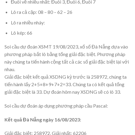
Đuôi về nhiều nhất: Đuôi 3, Đuôi 6, Đuôi 7
Lô ra cả cặp: 08 – 80 – 62 – 26
Lô ra nhiều nháy:
Lô kép: 66
Soi cầu dự đoán XSMT 19/08/2023, xổ số Đà Nẵng dựa vào
phương pháp bắt lô bằng tổng giải đặc biệt. Phương pháp
này chúng ta tiến hành cộng tất cả các số giải đặc biệt lại với
nhau.
Giải đặc biệt kết quả XSDNG kỳ trước là 258972, chúng ta
tiến hành lấy 2+5+8+9+7+2=33. Chúng ta có kết quả tổng
giải đặc biệt là 33. Dự đoán hôm nay XSDNG sẽ có lô 33.
Soi cầu dự đoán áp dụng phương pháp cầu Pascal:
Kết quả Đà Nẵng ngày 16/08/2023:
Giải đặc biệt:
258972
. Giải nhất:
62206