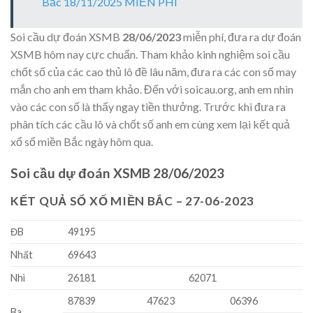
Bắc 18/11/2025 MIỄN PHÍ
Soi cầu dự đoán XSMB
28/06/2023
miễn phí, đưa ra dự đoán
XSMB hôm nay cực chuẩn. Tham khảo kinh nghiệm soi cầu
chốt số của các cao thủ lô đề lâu năm, đưa ra các con số may
mắn cho anh em tham khảo. Đến với soicau.org, anh em nhìn
vào các con số là thấy ngay tiền thưởng. Trước khi đưa ra
phân tích các cầu lô và chốt số anh em cùng xem lại
kết quả
xổ số miền Bắc
ngày hôm qua.
Soi cầu dự đoán XSMB
28/06/2023
KẾT QUẢ SỔ XỐ MIỀN BẮC – 27-06-2023
ĐB
49195
Nhất
69643
Nhì
26181
62071
87839
47623
06396
Ba