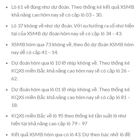
Lô 61 về đúng như dự đoán. Theo thống kê kết quả XSMB
khả năng cao hôm nay sẽ có cặp lô 03 – 30.
Lô 37 không về như dự đoán. Với xu hướng ra số như hiện
tại của XSMB dự đoán hôm nay sẽ có cặp lô 34 – 43.
XSMB hôm qua 73 không về, theo đó dự đoán XSMB hôm
nay dễ có cặp 41 – 14.
Dự đoán hôm qua lô 10 lỡ nhịp không về. Theo thống kê
KQXS miền Bắc khả năng cao hôm nay sẽ có cặp lô 26 –
62.
Dự đoán hôm qua lô 01 lỡ nhịp không về. Theo thống kê
KQXS miền Bắc khả năng cao hôm nay sẽ có cặp lô 81 –
18.
KQXS miền Bắc về lô 95 theo thống kê tần suất lô như
hiện tại khả năng cao cặp lô 79 – 97
Kết quả XSMB hôm qua có lô 43. Dự theo bạc nhớ lô đề