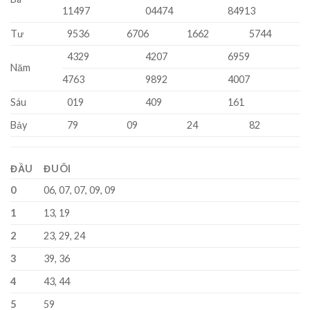
11497
04474
84913
Tư
9536
6706
1662
5744
4329
4207
6959
Năm
4763
9892
4007
Sáu
019
409
161
Bảy
79
09
24
82
ĐẦU
ĐUÔI
0
06, 07, 07, 09, 09
1
13, 19
2
23, 29, 24
3
39, 36
4
43, 44
5
59