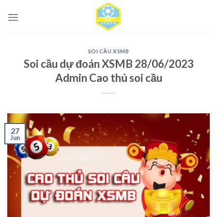
Skip
to
content
SOI CẦU XSMB
Soi cầu dự đoán XSMB 28/06/2023
Admin Cao thủ soi cầu
27
Jun