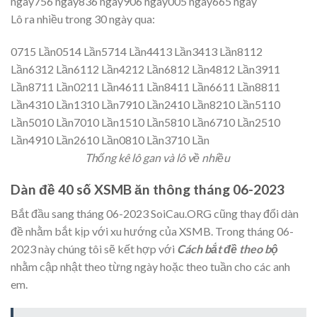
ngày
75
6 ngày
83
6 ngày
90
6 ngày
00
5 ngày
66
5 ngày
Lô ra nhiều trong 30 ngày qua:
07
15 Lần
05
14 Lần
57
14 Lần
44
13 Lần
34
13 Lần
81
12
Lần
63
12 Lần
61
12 Lần
42
12 Lần
68
12 Lần
48
12 Lần
39
11
Lần
87
11 Lần
02
11 Lần
46
11 Lần
84
11 Lần
66
11 Lần
88
11
Lần
43
10 Lần
13
10 Lần
79
10 Lần
24
10 Lần
82
10 Lần
51
10
Lần
50
10 Lần
70
10 Lần
15
10 Lần
58
10 Lần
67
10 Lần
25
10
Lần
49
10 Lần
26
10 Lần
08
10 Lần
37
10 Lần
Thống kê lô gan và lô về nhiều
Dàn đề 40 số XSMB ăn thông tháng
06-2023
Bắt đầu sang tháng 06-2023 SoiCau.ORG cũng thay đổi dàn
đề nhằm bắt kịp với xu hướng của XSMB. Trong tháng 06-
2023 này chúng tôi sẽ kết hợp với
Cách bắt đề theo bộ
nhằm cập nhật theo từng ngày hoặc theo tuần cho các anh
em.