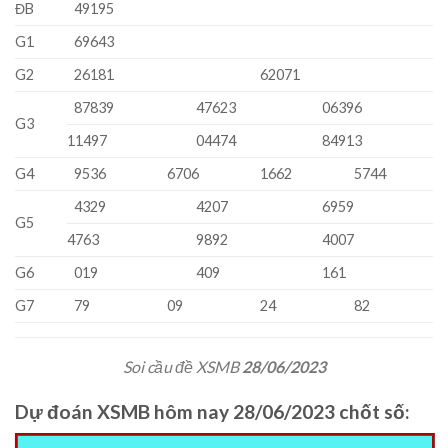
ĐB
49195
G1
69643
G2
26181
62071
87839
47623
0
6
396
G3
11497
04474
8
4
913
G4
9536
6706
1662
5744
4329
4207
6959
G5
4763
9892
4007
G6
0
19
409
161
G7
79
09
24
82
Soi cầu đề XSMB
28/06/2023
Dự đoán XSMB hôm nay
28/06/2023
chốt số: