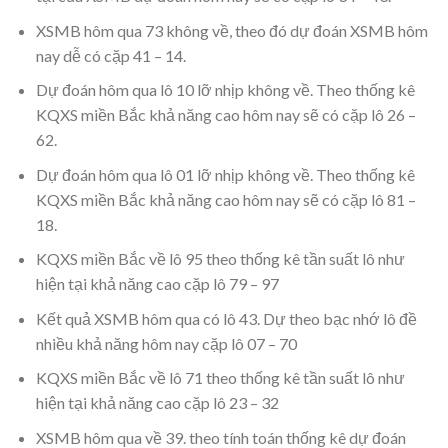
XSMB hôm qua 73 không về, theo đó dự đoán XSMB hôm
nay dễ có cặp 41 – 14.
Dự đoán hôm qua lô 10 lỡ nhịp không về. Theo thống kê
KQXS miền Bắc khả năng cao hôm nay sẽ có cặp lô 26 –
62.
Dự đoán hôm qua lô 01 lỡ nhịp không về. Theo thống kê
KQXS miền Bắc khả năng cao hôm nay sẽ có cặp lô 81 –
18.
KQXS miền Bắc về lô 95 theo thống kê tần suất lô như
hiện tại khả năng cao cặp lô 79 – 97
Kết quả XSMB hôm qua có lô 43. Dự theo bạc nhớ lô đề
nhiều khả năng hôm nay cặp lô 07 – 70
KQXS miền Bắc về lô 71 theo thống kê tần suất lô như
hiện tại khả năng cao cặp lô 23 – 32
XSMB hôm qua về 39. theo tính toán thống kê dự đoán