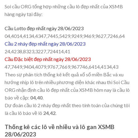
Soi cầu ORG tổng hợp những cầu lô đẹp nhất của XSMB
hàng ngày tại đây:
Cầu Lotto đẹp nhất ngày 28/06/2023
04,40
14,41
34,43
47,74
45,54
29,92
49,94
69,96
27,72
46,64
Cầu 2 nháy đẹp nhất ngày 28/06/2023
24,42
38,83
23,32
27,72
44
14,41
Cầu Đặc biệt đẹp nhất ngày 28/06/2023
47,74
49,94
04,40
79,97
67,76
69,96
77
46,64
14,41
34,43
Theo sự phân tích thống kê kết quả xổ số miền Bắc và xu
hướng nhịp lô trên nhiều phương diện khác nhau thì Soi Cầu
ORG nhận định cầu lô đẹp nhất của XSMB hôm nay là cầu lô
báo về cặp:
04,40
.
Dự đoán cầu lô 2 nháy đẹp nhất theo tính toán của chúng tôi
là cầu lô báo về lô
24,42
.
Thống kê các lô về nhiều và lô gan XSMB
28/06/2023