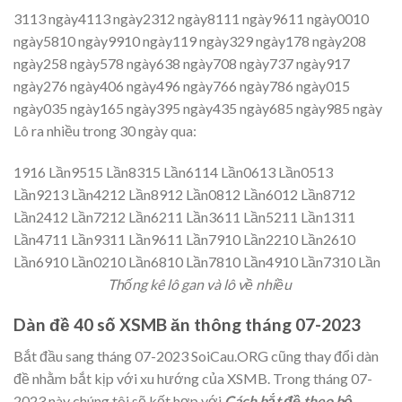
31
13 ngày
41
13 ngày
23
12 ngày
81
11 ngày
96
11 ngày
00
10
ngày
58
10 ngày
99
10 ngày
11
9 ngày
32
9 ngày
17
8 ngày
20
8
ngày
25
8 ngày
57
8 ngày
63
8 ngày
70
8 ngày
73
7 ngày
91
7
ngày
27
6 ngày
40
6 ngày
49
6 ngày
76
6 ngày
78
6 ngày
01
5
ngày
03
5 ngày
16
5 ngày
39
5 ngày
43
5 ngày
68
5 ngày
98
5 ngày
Lô ra nhiều trong 30 ngày qua:
19
16 Lần
95
15 Lần
83
15 Lần
61
14 Lần
06
13 Lần
05
13
Lần
92
13 Lần
42
12 Lần
89
12 Lần
08
12 Lần
60
12 Lần
87
12
Lần
24
12 Lần
72
12 Lần
62
11 Lần
36
11 Lần
52
11 Lần
13
11
Lần
47
11 Lần
93
11 Lần
96
11 Lần
79
10 Lần
22
10 Lần
26
10
Lần
69
10 Lần
02
10 Lần
68
10 Lần
78
10 Lần
49
10 Lần
73
10 Lần
Thống kê lô gan và lô về nhiều
Dàn đề 40 số XSMB ăn thông tháng
07-2023
Bắt đầu sang tháng 07-2023 SoiCau.ORG cũng thay đổi dàn
đề nhằm bắt kịp với xu hướng của XSMB. Trong tháng 07-
2023 này chúng tôi sẽ kết hợp với
Cách bắt đề theo bộ