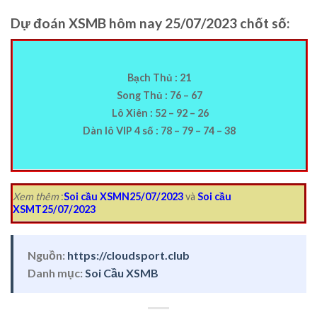
Dự đoán XSMB hôm nay
25/07/2023
chốt số:
Bạch Thủ : 21
Song Thủ : 76 – 67
Lô Xiên : 52 – 92 – 26
Dàn lô VIP 4 số : 78 – 79 – 74 – 38
Xem thêm
:
Soi cầu XSMN
25/07/2023
và
Soi cầu
XSMT
25/07/2023
Nguồn:
https://cloudsport.club
Danh mục:
Soi Cầu XSMB