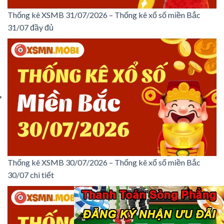
Thống kê XSMB 31/07/2026 – Thống kê xổ số miền Bắc
31/07 đầy đủ
Thống kê XSMB 30/07/2026 – Thống kê xổ số miền Bắc
30/07 chi tiết