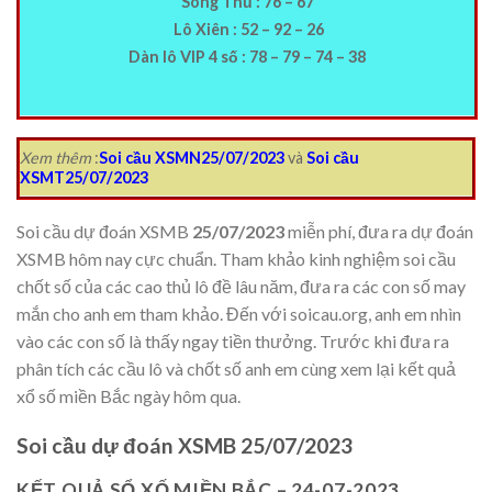
Song Thủ : 76 – 67
Lô Xiên : 52 – 92 – 26
Dàn lô VIP 4 số : 78 – 79 – 74 – 38
Xem thêm
:
Soi cầu XSMN
25/07/2023
và
Soi cầu
XSMT
25/07/2023
Soi cầu dự đoán XSMB
25/07/2023
miễn phí, đưa ra dự đoán
XSMB hôm nay cực chuẩn. Tham khảo kinh nghiệm soi cầu
chốt số của các cao thủ lô đề lâu năm, đưa ra các con số may
mắn cho anh em tham khảo. Đến với soicau.org, anh em nhìn
vào các con số là thấy ngay tiền thưởng. Trước khi đưa ra
phân tích các cầu lô và chốt số anh em cùng xem lại
kết quả
xổ số miền Bắc
ngày hôm qua.
Soi cầu dự đoán XSMB
25/07/2023
KẾT QUẢ SỔ XỐ MIỀN BẮC – 24-07-2023