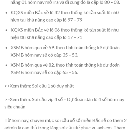
năng 01 hôm nay mới ra và đi cùng đó là cặp lô 80 – 08.
KQXS miền Bắc về lô 42 theo thống kê tần suất lô như
hiện tại khả năng cao cặp lô 97 – 79
KQXS miền Bắc về lô 06 theo thống kê tần suất lô như
hiện tại khả năng cao cặp lô 17 – 71
XSMB hôm qua về 59. theo tính toán thống kê dự đoán
XSMB hôm nay sẽ có cặp 35 – 53.
XSMB hôm qua về 82. theo tính toán thống kê dự đoán
XSMB hôm nay sẽ có cặp 65 – 56.
>>Xem thêm:
Soi cầu 1 số duy nhất
>>Xem thêm:
Soi cầu vip 4 số
– Dự đoán dàn lô 4 số hôm nay
siêu chuẩn
Từ hôm nay, chuyên mục
soi cầu xổ số miền Bắc
sẽ có thêm 2
admin là cao thủ trong làng soi cầu để phục vụ anh em. Tham