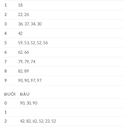
1
18
2
22, 26
3
36, 37, 34, 30
4
42
5
59, 53, 52, 52, 56
6
62, 66
7
79, 79, 74
8
82, 89
9
90, 90, 97, 97
ĐUÔI
ĐẦU
0
90, 30, 90
1
2
42, 82, 62, 52, 22, 52