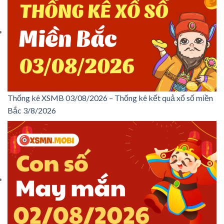
Thống kê XSMB 03/08/2026 – Thống kê kết quả xổ số miền
Bắc 3/8/2026