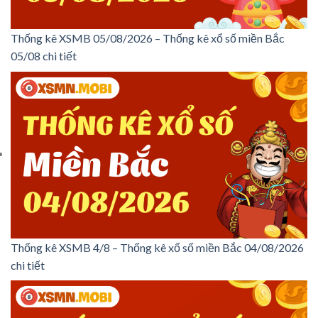
Thống kê XSMB 05/08/2026 – Thống kê xổ số miền Bắc
05/08 chi tiết
Thống kê XSMB 4/8 – Thống kê xổ số miền Bắc 04/08/2026
chi tiết