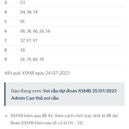
3
53
4
04, 34, 74
5
05
6
06, 36, 66, 26, 56
7
37, 97, 97
8
18
9
59, 79, 89, 79
Kết quả XSMB ngày
24-07-2023
Bạn đang xem:
Soi cầu dự đoán XSMB 25/07/2023
Admin Cao thủ soi cầu
XSMB hôm qua đề 42. theo cách chơi bạc nhớ lô đề dự
đoán XSMB hôm nay sẽ có lô 01 – 10.