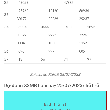
G2
49059
47882
759
62
13
1
90
68936
G3
80179
23389
25237
G4
6004
4666
5453
1852
8379
2922
72
26
G5
0034
1830
3352
G6
090
997
005
G7
18
56
74
97
Soi cầu đề XSMB
25/07/2023
Dự đoán XSMB hôm nay
25/07/2023
chốt số:
Bạch Thủ : 21