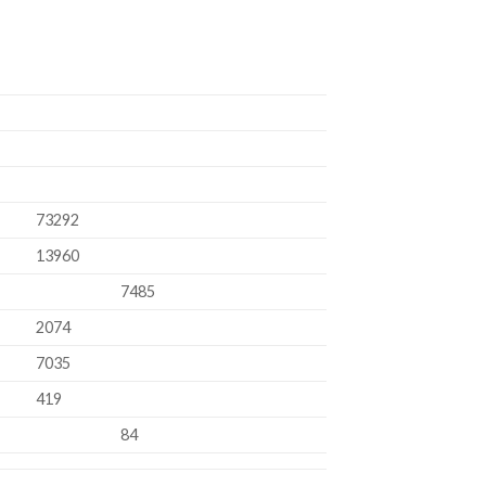
73292
13960
7485
2074
7035
419
84