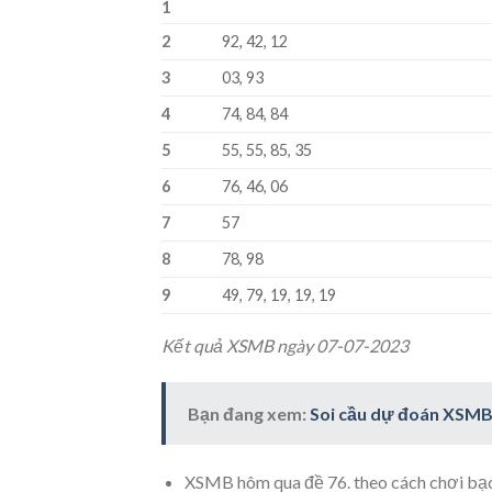
1
2
92, 42, 12
3
03, 93
4
74, 84, 84
5
55, 55, 85, 35
6
76, 46, 06
7
57
8
78, 98
9
49, 79, 19, 19, 19
Kết quả XSMB ngày
07-07-2023
Bạn đang xem:
Soi cầu dự đoán XSMB
XSMB hôm qua đề 76. theo cách chơi bạc