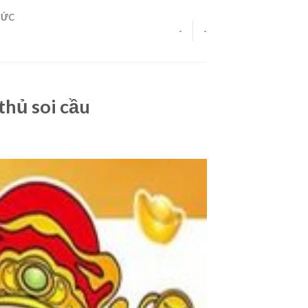
TỨC
-
-
hủ soi cầu