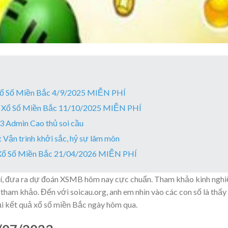
 Xổ Số Miền Bắc 4/9/2025 MIỄN PHÍ
ê Xổ Số Miền Bắc 11/10/2025 MIỄN PHÍ
 Admin Cao thủ soi cầu
Vận trình khởi sắc, hỷ sự lâm môn
 Xổ Số Miền Bắc 21/04/2026 MIỄN PHÍ
, đưa ra dự đoán XSMB hôm nay cực chuẩn. Tham khảo kinh nghiệm
ham khảo. Đến với soicau.org, anh em nhìn vào các con số là thấy
ại
kết quả xổ số miền Bắc
ngày hôm qua.