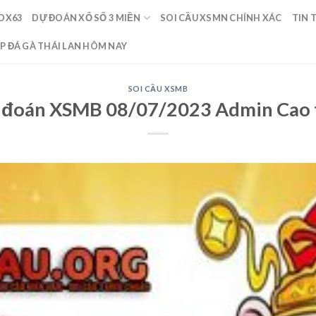
OX63
DỰ ĐOÁN XỔ SỐ 3 MIỀN
SOI CẦU XSMN CHÍNH XÁC
TIN 
P ĐÁ GÀ THÁI LAN HÔM NAY
SOI CẦU XSMB
ự đoán XSMB 08/07/2023 Admin Cao t