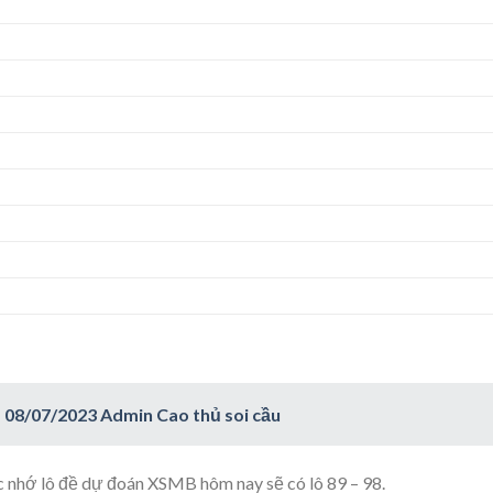
 08/07/2023 Admin Cao thủ soi cầu
 nhớ lô đề dự đoán XSMB hôm nay sẽ có lô 89 – 98.