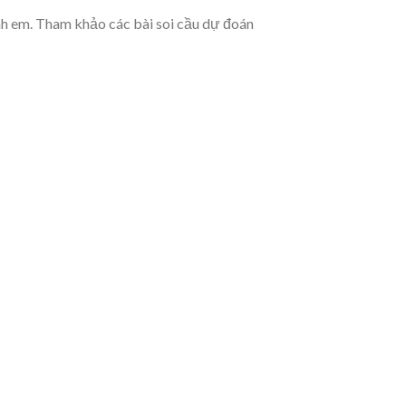
anh em. Tham khảo các bài soi cầu dự đoán