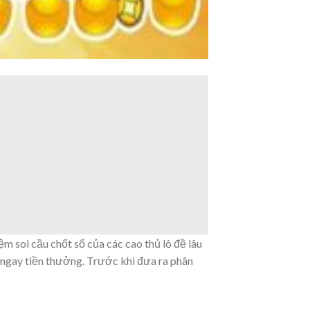
 soi cầu chốt số của các cao thủ lô đề lâu
 ngay tiền thưởng. Trước khi đưa ra phân