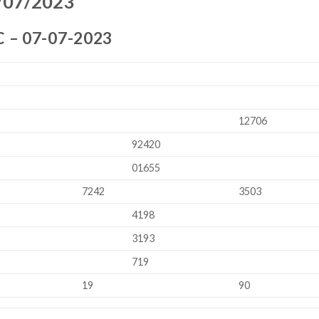
/07/2023
 – 07-07-2023
12706
92420
01655
7242
3503
4198
3193
719
19
90