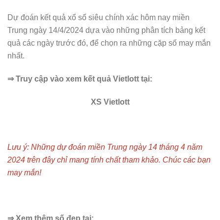
Dự đoán kết quả xổ số siêu chính xác hôm nay miền
Trung
ngày 14/4/2024 dựa vào những phân tích bảng kết
quả các ngày trước đó, để chọn ra những cặp số may mắn
nhất.
⇒ Truy cập vào xem kết quả Vietlott tại:
XS Vietlott
Lưu ý: Những dự đoán miền Trung ngày 14 tháng 4 năm
2024 trên đây chỉ mang tính chất tham khảo. Chúc các bạn
may mắn!
⇒ Xem thêm số đẹp tại: