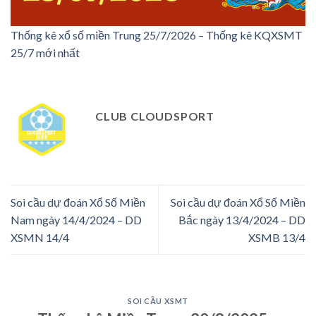
Thống kê xổ số miền Trung 25/7/2026 – Thống kê KQXSMT
25/7 mới nhất
CLUB CLOUDSPORT
Soi cầu dự đoán Xổ Số Miền
Soi cầu dự đoán Xổ Số Miền
Nam ngày 14/4/2024 – DD
Bắc ngày 13/4/2024 – DD
XSMN 14/4
XSMB 13/4
SOI CẦU XSMT