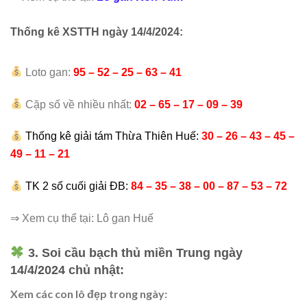
Thống kê XSTTH ngày 14/4/2024:
Loto gan:
95 – 52 – 25 – 63 – 41
Cặp số về nhiều nhất:
02 – 65 – 17 – 09 – 39
Thống kê giải tám Thừa Thiên Huế:
30 – 26 – 43 – 45 –
49 – 11 – 21
TK 2 số cuối giải ĐB:
84 – 35 – 38 – 00 – 87 – 53 – 72
⇒ Xem cụ thể tại: Lô gan Huế
3. Soi cầu bạch thủ miền Trung ngày
14/4/2024 chủ nhật:
Xem các con lô đẹp trong ngày: