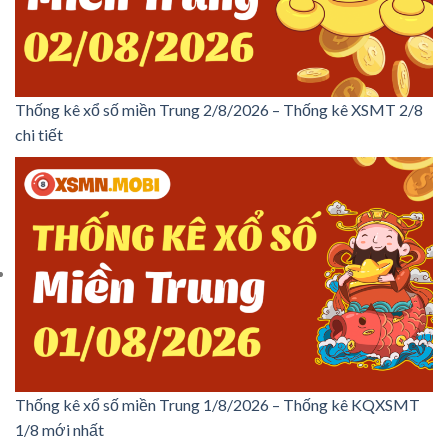
Thống kê xổ số miền Trung 2/8/2026 – Thống kê XSMT 2/8
chi tiết
Thống kê xổ số miền Trung 1/8/2026 – Thống kê KQXSMT
1/8 mới nhất