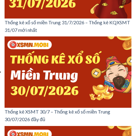
Thống kê xổ số miền Trung 31/7/2026 – Thống kê KQXSMT
31/07 mới nhất
Thống kê XSMT 30/7 – Thống kê xổ số miền Trung
30/07/2026 đầy đủ