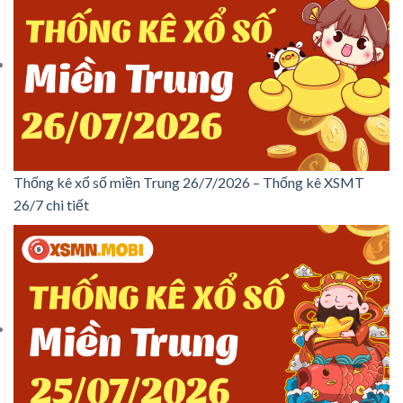
Thống kê xổ số miền Trung 26/7/2026 – Thống kê XSMT
26/7 chi tiết