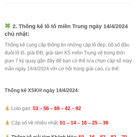
2. Thống kê lô tô miền Trung ngày 14/4/2024
chủ nhật:
Thống kê cung cấp thông tin những cặp lô đẹp, bộ số đầu
đuôi lô tô, giải ĐB, giải tám XS miền Trung về trong thời
gian 7 kỳ quay gần đây để bạn có thể lựa chọn cặp số may
mắn ngày 14/4/2024 với cơ hội trúng giải cao, cụ thể:
Thống kê XSKH ngày 14/4/2024:
Loto gan:
53 – 56 – 69 – 42 – 92
Cặp số về nhiều nhất:
01 – 14 – 16 – 25 – 38