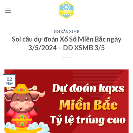
Skip
to
content
SOI CẦU XSMB
Soi cầu dự đoán Xổ Số Miền Bắc ngày
3/5/2024 – DD XSMB 3/5
02
May