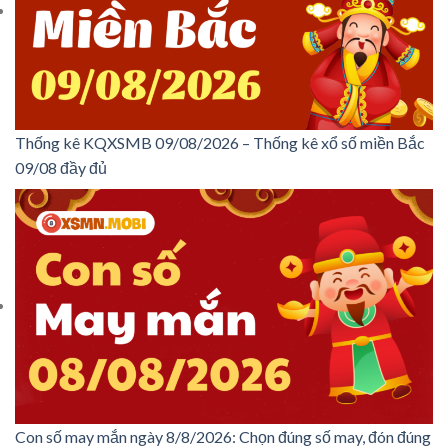
Thống kê KQXSMB 09/08/2026 – Thống kê xổ số miền Bắc
09/08 đầy đủ
Con số may mắn ngày 8/8/2026: Chọn đúng số may, đón đúng