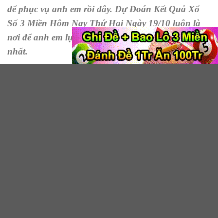
để phục vụ anh em rồi đây. Dự Đoán Kết Quả Xổ
Số 3 Miền Hôm Nay
Thứ Hai
Ngày
19
/
10
luôn là
nơi để anh em lựa chọn những con số may mắn
nhất.
Các cao thủ lô đề tại nhà cái lô đề Fun88 luôn có
những con số tuyệt vời nhất để cung cấp làm đầy mối
cho chúng tôi. Anh em tìm cầu đề tại đây cũng như đã
được những cao thủ chuyên nghiệp nhất dẫn đường
rồi đấy.
Bạn đang xem:
Soi Cầu 3 Miền 19/10/2020 – Dự
Đoán Kết Quả Xổ Số 3 Miền Hôm Nay Thứ
Hai Ngày 19/10