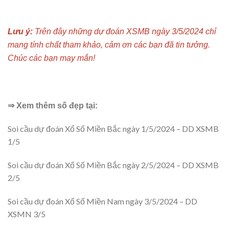
Lưu ý:
Trên đây những dự đoán XSMB ngày 3/5/2024 chỉ
mang tính chất tham khảo, cảm ơn các bạn đã tin tưởng.
Chúc các bạn may mắn!
⇒ Xem thêm số đẹp tại:
Soi cầu dự đoán Xổ Số Miền Bắc ngày 1/5/2024 – DD XSMB
1/5
Soi cầu dự đoán Xổ Số Miền Bắc ngày 2/5/2024 – DD XSMB
2/5
Soi cầu dự đoán Xổ Số Miền Nam ngày 3/5/2024 – DD
XSMN 3/5