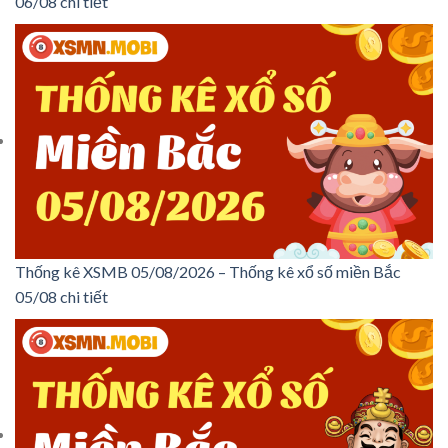
06/08 chi tiết
Thống kê XSMB 05/08/2026 – Thống kê xổ số miền Bắc
05/08 chi tiết