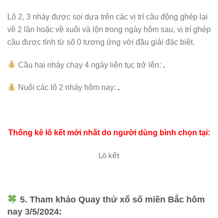
Lô 2, 3 nháy được soi dựa trên các vị trí cầu động ghép lại
về 2 lần hoặc về xuôi và lộn trong ngày hôm sau, vị trí ghép
cầu được tính từ số 0 tương ứng với đầu giải đặc biệt.
Cầu hai nháy chạy 4 ngày liên tục trở lên:
.
Nuôi các lô 2 nháy hôm nay:
.
Thống kê lô kết mới nhất do người dùng bình chọn tại:
Lô kết
5. Tham khảo Quay thử xổ số miền Bắc hôm
nay 3/5/2024: