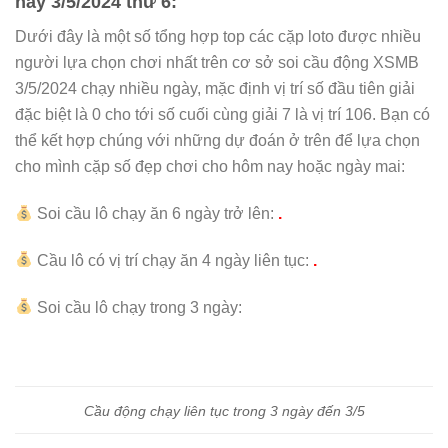
nay 3/5/2024 thứ 6:
Dưới đây là một số tổng hợp top các cặp loto được nhiều
người lựa chọn chơi nhất trên cơ sở soi cầu động XSMB
3/5/2024 chạy nhiều ngày, mặc định vị trí số đầu tiên giải
đặc biệt là 0 cho tới số cuối cùng giải 7 là vị trí 106. Bạn có
thể kết hợp chúng với những dự đoán ở trên để lựa chọn
cho mình cặp số đẹp chơi cho hôm nay hoặc ngày mai:
Soi cầu lô chạy ăn 6 ngày trở lên:
.
Cầu lô có vị trí chạy ăn 4 ngày liên tục:
.
Soi cầu lô chạy trong 3 ngày:
Cầu động chạy liên tục trong 3 ngày đến 3/5