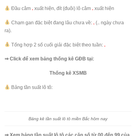
Đầu câm
.
xuất hiện, đít (đuôi) lô câm
.
xuất hiện
Chạm gan đặc biệt đang lâu chưa về:
.
(.. ngày chưa
ra).
Tổng hợp 2 số cuối giải đặc biệt theo tuần:
.
⇒ Click để xem bảng thống kê GĐB tại:
Thống kê XSMB
Bảng tần suất lô tô:
Bảng kê tần suất lô tô miền Bắc hôm nay
⇒ Xem bảng tần suất lô tô các cặp số từ 00 đến 99 của