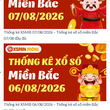
Thống kê XSMB 07/08/2026 – Thống kê xổ số miền Bắc
07/08 đầy đủ
Thống kê XSMB 06/08/2026 – Thống kê xổ số miền Bắc