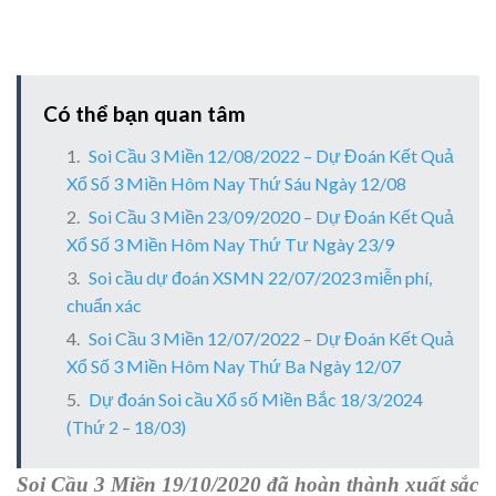
Có thể bạn quan tâm
Soi Cầu 3 Miền 12/08/2022 – Dự Đoán Kết Quả
Xổ Số 3 Miền Hôm Nay Thứ Sáu Ngày 12/08
Soi Cầu 3 Miền 23/09/2020 – Dự Đoán Kết Quả
Xổ Số 3 Miền Hôm Nay Thứ Tư Ngày 23/9
Soi cầu dự đoán XSMN 22/07/2023 miễn phí,
chuẩn xác
Soi Cầu 3 Miền 12/07/2022 – Dự Đoán Kết Quả
Xổ Số 3 Miền Hôm Nay Thứ Ba Ngày 12/07
Dự đoán Soi cầu Xổ số Miền Bắc 18/3/2024
(Thứ 2 – 18/03)
Soi Cầu 3 Miền
19/10
/2020 đã hoàn thành xuất sắc