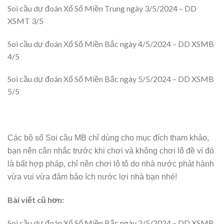
Soi cầu dự đoán Xổ Số Miền Trung ngày 3/5/2024 – DD
XSMT 3/5
Soi cầu dự đoán Xổ Số Miền Bắc ngày 4/5/2024 – DD XSMB
4/5
Soi cầu dự đoán Xổ Số Miền Bắc ngày 5/5/2024 – DD XSMB
5/5
Các bộ số Soi cầu MB chỉ dùng cho mục đích tham khảo,
bạn nên cân nhắc trước khi chơi và không chơi lô đề vì đó
là bất hợp pháp, chỉ nên chơi lô tô do nhà nước phát hành
vừa vui vừa đảm bảo ích nước lợi nhà bạn nhé!
Bài viết cũ hơn:
Soi cầu dự đoán Xổ Số Miền Bắc ngày 2/5/2024 – DD XSMB