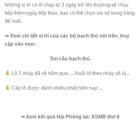
Những vị trí có lô chạy từ 3 ngày trở lên thường sẽ chạy
tiếp thêm ngày tiếp theo, bạn có thể chọn vài số trong bảng
để nuôi.
⇒ Xem chi tiết vị trí của các bộ bạch thủ nói trên, truy
cập vào mục:
Soi cầu bạch thủ
Lô 2 nháy đã về hôm qua:
..
. Nuôi lô theo nháy về là
.
.
Cặp lô được đánh nhiều nhất hôm nay:
.
.
⇒ Xem kết quả Hải Phòng tại:
XSMB thứ 6