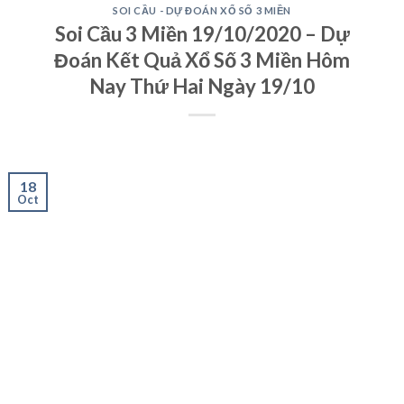
SOI CẦU - DỰ ĐOÁN XỔ SỐ 3 MIỀN
Soi Cầu 3 Miền 19/10/2020 – Dự
Đoán Kết Quả Xổ Số 3 Miền Hôm
Nay Thứ Hai Ngày 19/10
18
Oct