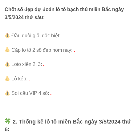
Chốt số đẹp dự đoán lô tô bạch thủ miền Bắc ngày
3/5/2024 thứ sáu:
Đầu đuôi giải đặc biệt:
.
Cặp lô tô 2 số đẹp hôm nay:
.
Loto xiên 2, 3:
.
Lô kép:
.
Soi cầu VIP 4 số:
.
2. Thống kê lô tô miền Bắc ngày 3/5/2024 thứ
6: