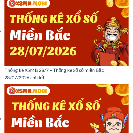
Thống kê XSMB 28/7 – Thống kê xổ số miền Bắc
28/07/2026 chi tiết