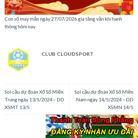
Con số may mắn ngày 27/07/2026 gia tăng vận khí hanh
thông hôm nay
CLUB CLOUDSPORT
Soi cầu dự đoán Xổ Số Miền
Soi cầu dự đoán Xổ Số Miền
Trung ngày 13/5/2024 – DD
Nam ngày 14/5/2024 – DD
XSMT 13/5
XSMN 14/5
SOI CẦU XSMT