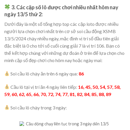
3. Các cặp số lô được chơi nhiều nhất hôm nay
ngày 13/5 thứ 2:
Dưới đây là một số tổng hợp top các cặp loto được nhiều
người lựa chọn chơi nhất trên cơ sở soi cầu động XSMB
13/5/2024 chạy nhiều ngày, mặc định vị trí số đầu tiên giải
đặc biệt là 0 cho tới số cuối cùng giải 7 là vị trí 106. Bạn có
thể kết hợp chúng với những dự đoán ở trên để lựa chọn cho
mình cặp số đẹp chơi cho hôm nay hoặc ngày mai:
Soi cầu lô chạy ăn trên 6 ngày qua:
86
Cầu lô tại vị trí ăn 4 ngày liên tiếp:
16, 45, 50, 54, 57, 58,
59, 60, 62, 65, 66, 70, 72, 74, 77, 81, 82, 84, 85, 88, 89
Soi cầu lô chạy trong 3 ngày: