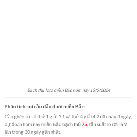
Bạch thủ loto miền Bắc hôm nay 13/5/2024
Phân tích soi cầu đầu đuôi miền Bắc:
Cầu ghép từ số thứ 1 giải 3.1 và thứ 4 giải 4.2 đã chạy 3 ngày,
dự đoán hôm nay miền Bắc bạch thủ
75
, tần suất lô rơi là 9
lần trong 30 ngày gần nhất.