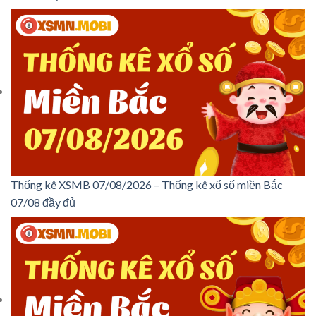
Thống kê XSMB 07/08/2026 – Thống kê xổ số miền Bắc
07/08 đầy đủ