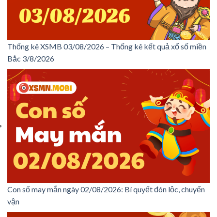
Thống kê XSMB 03/08/2026 – Thống kê kết quả xổ số miền
Bắc 3/8/2026
Con số may mắn ngày 02/08/2026: Bí quyết đón lộc, chuyển
vận