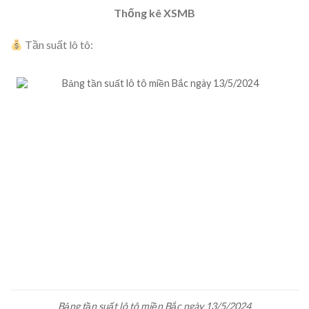
Thống kê XSMB
Tần suất lô tô:
Bảng tần suất lô tô miền Bắc ngày 13/5/2024