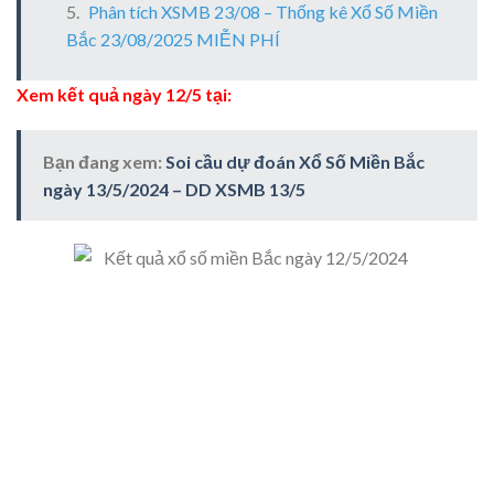
Phân tích XSMB 23/08 – Thống kê Xổ Số Miền
Bắc 23/08/2025 MIỄN PHÍ
Xem kết quả ngày 12/5 tại:
Bạn đang xem:
Soi cầu dự đoán Xổ Số Miền Bắc
ngày 13/5/2024 – DD XSMB 13/5