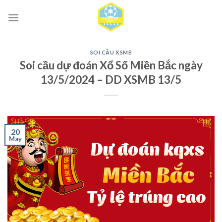
Skip
to
content
SOI CẦU XSMB
Soi cầu dự đoán Xổ Số Miền Bắc ngày
13/5/2024 – DD XSMB 13/5
20
May