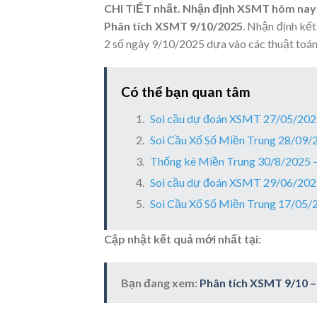
CHI TIẾT nhất. Nhận định XSMT hôm nay 
Phân tích XSMT 9/10/2025​​​​​​​​​​​​​​​​​​​​​​​​​​​​​​​​​​​​​​​​​​​​​​​​​​​​​​​​​​​​​​​​​​​​​​​​​​​​​​​​​​​​​​​​​​​​​​​​​​​​​​​​​​​​​​​​​​​​​​​​​​​​​​​​​​​​​​​​​​​​​​​​​​​​​​​​​​​​​​​​​​​​​​​​​​​​​​​​​​​​​​​​​​​​​​​​​​​​​​​​​​​​​​​​​​​​​​​​​​​​​​​​​​​​​​​​​​​​​​​​​​​​​​​​​​​​​​​​​​​​​​​​​​​​​​​​​​​​​​​​
. Nhận định kết
2 số ngày 9/10/2025 dựa vào các thuật toán t
Có thể bạn quan tâm
Soi cầu dự đoán XSMT 27/05/2023
Soi Cầu Xổ Số Miền Trung 28/09
Thống kê Miền Trung 30/8/2025 
Soi cầu dự đoán XSMT 29/06/2023
Soi Cầu Xổ Số Miền Trung 17/05
Cập nhật kết quả mới nhất tại:
Bạn đang xem:
Phân tích XSMT 9/10 