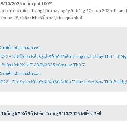
9/10/2025 miễn phí 100%.
 quả xổ số miền Trung hôm nay ngày 9 tháng 10 năm 2025. Phán đoán
hống kê, phân tích miễn phí, hiệu quả nhất.
 miễn phí, chuẩn xác
/2022 – Dự Đoán Kết Quả Xổ Số Miền Trung Hôm Nay Thứ Tư Ng
– Phân tích XSMT 30/8/2025 hôm nay Thứ 7
 miễn phí, chuẩn xác
/2022 – Dự Đoán Kết Quả Xổ Số Miền Trung Hôm Nay Thứ Ba Ng
– Thống kê Xổ Số Miền Trung 9/10/2025 MIỄN PHÍ