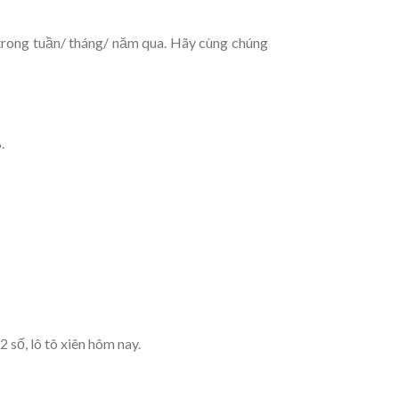
trong tuần/ tháng/ năm qua. Hãy cùng chúng
.
 số, lô tô xiên hôm nay.