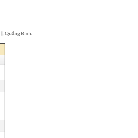
rị, Quảng Bình
.