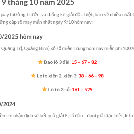
 9 tháng 10 năm 2025
ay thưởng trước, và thống kê giải đặc biệt, loto về nhiều nhất 
những cặp số may mắn nhất ngày 9/10 hôm nay:
10/2025 hôm nay
h, Quảng Trị, Quảng Bình) xổ số miền Trung hôm nay miễn phí 100%
Bao lô 3 đài:
15 – 67 – 82
Loto xiên 2, xiên 3:
38 – 66 – 98
Lô tô 3 số:
161 – 525
0
/2024
 có nhận định số kết quả giải 8, số đầu – đuôi giải đặc biệt, loto 2