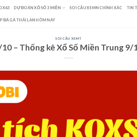
OX63
DỰ ĐOÁN XỔ SỐ 3 MIỀN
SOI CẦU XSMN CHÍNH XÁC
TIN 
P ĐÁ GÀ THÁI LAN HÔM NAY
SOI CẦU XSMT
/10 – Thống kê Xổ Số Miền Trung 9