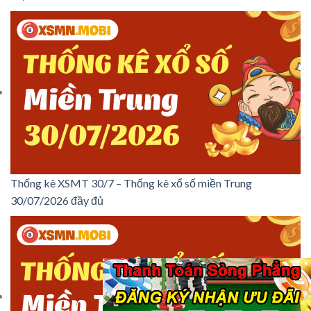
Thống kê XSMT 30/7 – Thống kê xổ số miền Trung
30/07/2026 đầy đủ