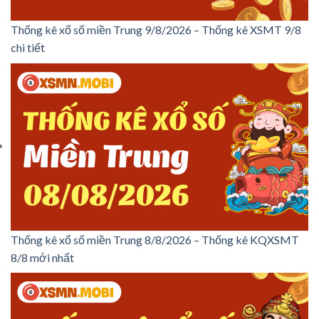
Thống kê xổ số miền Trung 9/8/2026 – Thống kê XSMT 9/8
chi tiết
Thống kê xổ số miền Trung 8/8/2026 – Thống kê KQXSMT
8/8 mới nhất