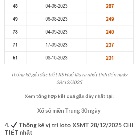
Thống kê giải đặc biệt XS Huế lâu ra nhất tính đến ngày
28/12/2025
Xem tổng hợp kết quả gần đây nhất tại:
Xổ số miền Trung 30 ngày
4.
Thống kê vị trí loto XSMT 28/12/2025 CHI
TIẾT nhất