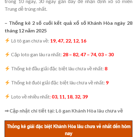
trong 10 ngày, 30 ngày gần đây để nhận định xổ số miền
Trung dễ trúng nhất.
– Thống kê 2 số cuối kết quả xổ số Khánh Hòa ngày 28
tháng 12 năm 2025
Lô tô gan chưa về:
19, 47, 22, 12, 16
Cặp loto gan lâu ra nhất:
28 – 82, 47 – 74, 03 – 30
Thống kê đầu giải đặc biệt lâu chưa về nhất:
8
Thống kê đuôi giải đặc biệt lâu chưa về nhất:
9
Loto về nhiều nhất
:
03, 11, 18, 32, 39
⇒ Cập nhật chi tiết tại:
Lô gan Khánh Hòa lâu chưa về