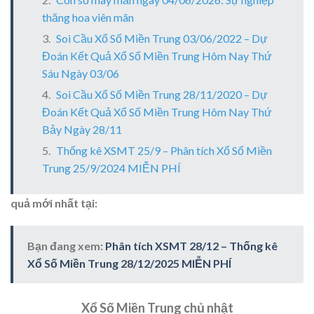
thăng hoa viên mãn
Soi Cầu Xổ Số Miền Trung 03/06/2022 – Dự
Đoán Kết Quả Xổ Số Miền Trung Hôm Nay Thứ
Sáu Ngày 03/06
Soi Cầu Xổ Số Miền Trung 28/11/2020 – Dự
Đoán Kết Quả Xổ Số Miền Trung Hôm Nay Thứ
Bảy Ngày 28/11
Thống kê XSMT 25/9 – Phân tích Xổ Số Miền
Trung 25/9/2024 MIỄN PHÍ
quả mới nhất tại:
Bạn đang xem:
Phân tích XSMT 28/12 – Thống kê
Xổ Số Miền Trung 28/12/2025 MIỄN PHÍ
Xổ Số Miền Trung chủ nhật