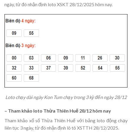
ngày, từ đó nhận định loto XSKT 28/12/2025 hôm nay.
Loto chạy dài ngày Kon Tum chạy trong 3 kỳ đến ngày 28/12
– Tham khảo loto Thừa Thiên Huế 28/12 hôm nay
Tham khảo xổ số Thừa Thiên Huế với bảng loto động chạy
liên tục 3 ngày, từ đó nhận định lô tô XSTTH 28/12/2025.