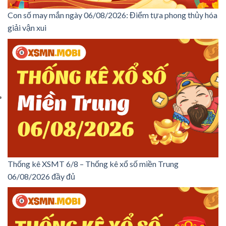
Con số may mắn ngày 06/08/2026: Điểm tựa phong thủy hóa
giải vận xui
Thống kê XSMT 6/8 – Thống kê xổ số miền Trung
06/08/2026 đầy đủ