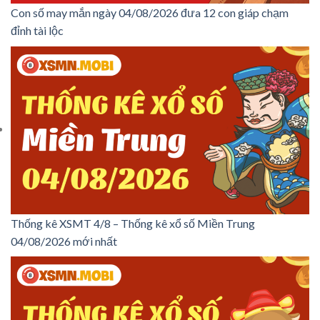
Con số may mắn ngày 04/08/2026 đưa 12 con giáp chạm
đỉnh tài lộc
Thống kê XSMT 4/8 – Thống kê xổ số Miền Trung
04/08/2026 mới nhất