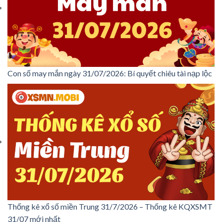
Con số may mắn ngày 31/07/2026: Bí quyết chiêu tài nạp lộc
Thống kê xổ số miền Trung 31/7/2026 – Thống kê KQXSMT
31/07 mới nhất