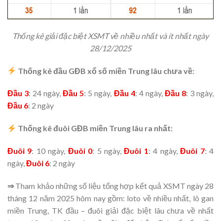
Thống kê giải đặc biệt XSMT về nhiều nhất và ít nhất ngày
28/12/2025
Thống kê đầu GĐB xổ số miền Trung lâu chưa về:
Đầu 3
: 24 ngày,
Đầu 5
: 5 ngày,
Đầu 4
: 4 ngày,
Đầu 8
: 3 ngày,
Đầu 6
: 2 ngày
Thống kê đuôi GĐB miền Trung lâu ra nhất:
Đuôi 9
: 10 ngày,
Đuôi 0
: 5 ngày,
Đuôi 1
: 4 ngày,
Đuôi 7
: 4
ngày,
Đuôi 6
: 2 ngày
⇒
Tham khảo những số liệu tổng hợp kết quả XSMT ngày 28
tháng 12 năm 2025 hôm nay gồm: loto về nhiều nhất, lô gan
miền Trung, TK đầu – đuôi giải đặc biệt lâu chưa về nhất