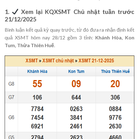
1.
Xem lại KQXSMT Chủ nhật tuần trước
21/12/2025
Bình luận kết quả kỳ quay trước, từ đó đưa ra nhận định kết
quả XSMT hôm nay 28/12 gồm 3 tỉnh:
Khánh Hòa, Kon
Tum, Thừa Thiên Huế
.