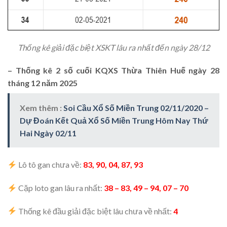
Thống kê giải đặc biệt XSKT lâu ra nhất đến ngày 28/12
– Thống kê 2 số cuối KQXS Thừa Thiên Huế ngày 28
tháng 12 năm 2025
Xem thêm :
Soi Cầu Xổ Số Miền Trung 02/11/2020 –
Dự Đoán Kết Quả Xổ Số Miền Trung Hôm Nay Thứ
Hai Ngày 02/11
Lô tô gan chưa về:
83, 90, 04, 87, 93
Cặp loto gan lâu ra nhất:
38 – 83, 49 – 94, 07 – 70
Thống kê đầu giải đặc biệt lâu chưa về nhất:
4