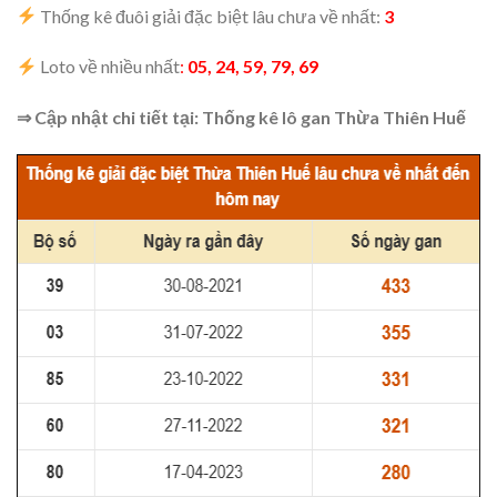
Thống kê đuôi giải đặc biệt lâu chưa về nhất:
3
Loto về nhiều nhất
:
05, 24, 59, 79, 69
⇒ Cập nhật chi tiết tại:
Thống kê lô gan Thừa Thiên Huế