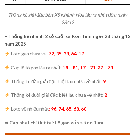
Thống kê giải đặc biệt XS Khánh Hòa lâu ra nhất đến ngày
28/12
– Thống kê nhanh 2 số cuối xs Kon Tum ngày 28 tháng 12
năm 2025
Loto gan chưa về:
72, 35, 38, 64, 17
Cặp lô tô gan lâu ra nhất:
18 – 81, 17 – 71, 37 – 73
Thống kê đầu giải đặc biệt lâu chưa về nhất:
9
Thống kê đuôi giải đặc biệt lâu chưa về nhất:
2
Loto về nhiều nhất
:
96, 74, 65, 68, 60
⇒ Cập nhật chi tiết tại:
Lô gan xổ số Kon Tum