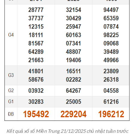
Kết quả xổ số Miền Trung 21/12/2025 chủ nhật tuần trước