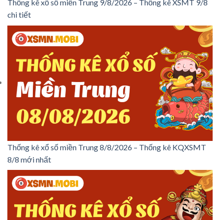
Thống kê xổ số miền Trung 9/8/2026 – Thống kê XSMT 9/8
chi tiết
Thống kê xổ số miền Trung 8/8/2026 – Thống kê KQXSMT
8/8 mới nhất