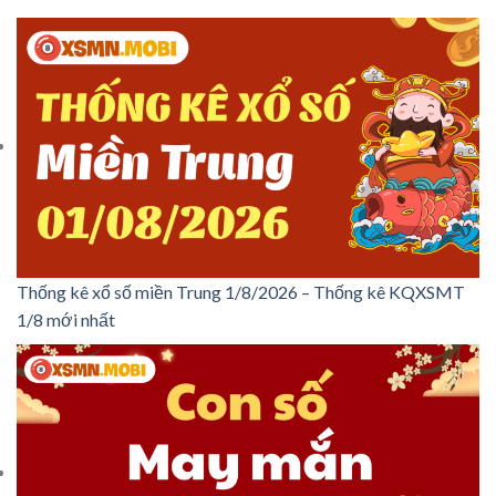
Thống kê xổ số miền Trung 1/8/2026 – Thống kê KQXSMT
1/8 mới nhất