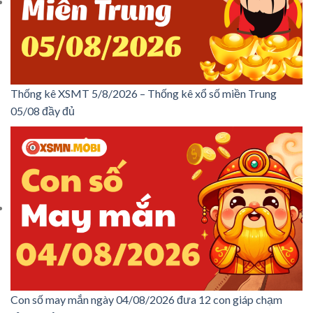
Thống kê XSMT 5/8/2026 – Thống kê xổ số miền Trung
05/08 đầy đủ
Con số may mắn ngày 04/08/2026 đưa 12 con giáp chạm