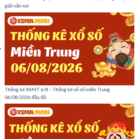
giải vận xui
Thống kê XSMT 6/8 – Thống kê xổ số miền Trung
06/08/2026 đầy đủ