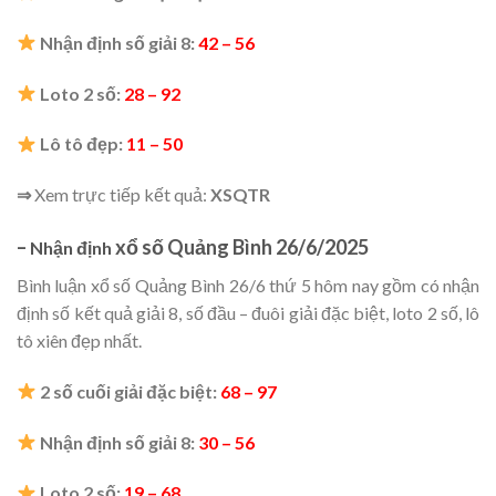
Nhận định số giải 8:
42 – 56
Loto 2 số:
28 – 92
Lô tô đẹp:
11 – 50
⇒
Xem trực tiếp kết quả:
XSQTR
–
xổ số Quảng Bình 26/6/2025
Nhận định
Bình luận xổ số Quảng Bình 26/6 thứ 5 hôm nay gồm có nhận
định số kết quả giải 8, số đầu – đuôi giải đặc biệt, loto 2 số, lô
tô xiên đẹp nhất.
2 số cuối giải đặc biệt:
68 – 97
Nhận định số giải 8:
30 – 56
Loto 2 số:
19 – 68