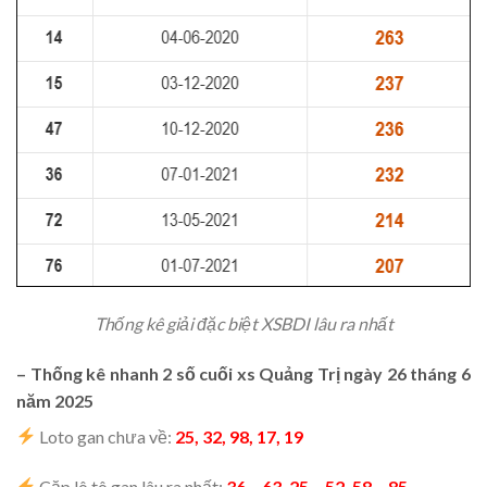
Thống kê giải đặc biệt XSBDI lâu ra nhất
– Thống kê nhanh 2 số cuối xs Quảng Trị ngày 26 tháng 6
năm 2025
Loto gan chưa về:
25, 32, 98, 17, 19
Cặp lô tô gan lâu ra nhất:
36 – 63, 25 – 52, 58 – 85