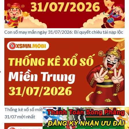
Con số may mắn ngày 31/07/2026: Bí quyết chiêu tài nạp lộc
Thống kê xổ số miền Trung 31/7/2026 – Thống kê KQXSMT
31/07 mới nhất