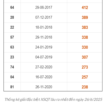
Thống kê giải đặc biệt XSQT lâu ra nhất đến ngày 26/6/2025