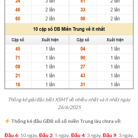
Thống kê giải đặc biệt XSMT về nhiều nhất và ít nhất ngày
26/6/2025
Thống kê đầu GĐB xổ số miền Trung lâu chưa về:
Đầu 6
: 10 ngày,
Đầu 2
: 5 ngày,
Đầu 4
: 3 ngày,
Đầu 9
: 3 ngày,