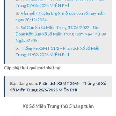
Trung 07/06/2025 MIỄN PHÍ
Vận mệnh huyền bí gợi mở qua con số may mắn
ngày 28/11/2024
Soi Cầu Xổ Số Miền Trung 31/05/2022 – Dự
Đoán Kết Quả Xổ Số Miền Trung Hôm Nay Thứ Ba
Ngày 31/05
Thống kê XSMT 11/2 – Phân tích Xổ Số Miền
Trung 11/02/2026 MIỄN PHÍ
Cập nhật kết quả mới nhất tại:
Bạn đang xem:
Phân tích XSMT 26/6 – Thống kê Xổ
Số Miền Trung 26/6/2025 MIỄN PHÍ
Xổ Số Miền Trung thứ 5 hàng tuần