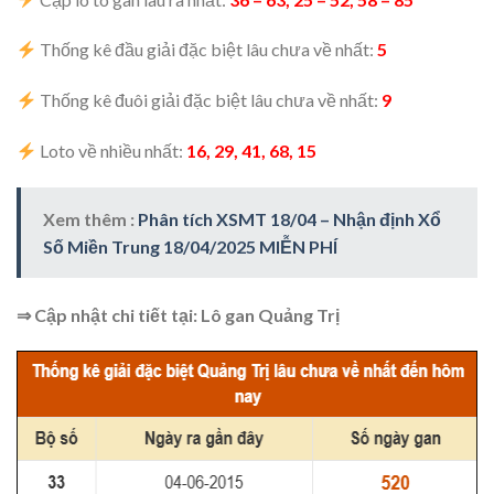
Thống kê đầu giải đặc biệt lâu chưa về nhất:
5
Thống kê đuôi giải đặc biệt lâu chưa về nhất:
9
Loto về nhiều nhất:
16, 29, 41, 68, 15
Xem thêm :
Phân tích XSMT 18/04 – Nhận định Xổ
Số Miền Trung 18/04/2025 MIỄN PHÍ
⇒ Cập nhật chi tiết tại:
Lô gan Quảng Trị