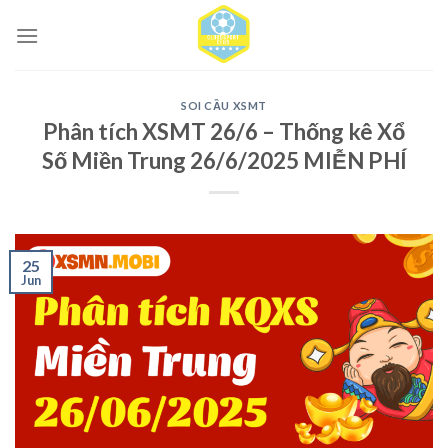
Skip
to
content
SOI CẦU XSMT
Phân tích XSMT 26/6 – Thống kê Xổ
Số Miền Trung 26/6/2025 MIỄN PHÍ
25
Jun