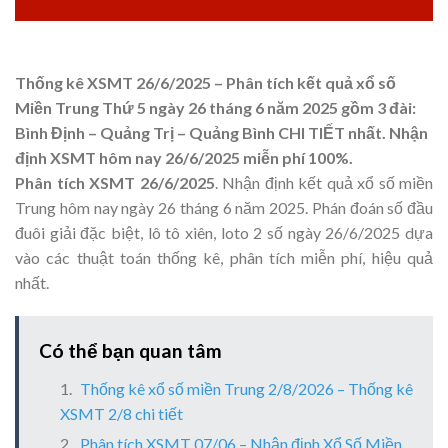
Thống kê XSMT 26/6/2025 – Phân tích kết quả xổ số
Miền Trung Thứ 5 ngày 26 tháng 6 năm 2025 gồm 3 đài:
Bình Định – Quảng Trị – Quảng Bình CHI TIẾT nhất. Nhận
định XSMT hôm nay 26/6/2025 miễn phí 100%.
Phân tích XSMT 26/6/2025​​​​​​​​​​​​​​​​​​​​​​​​​​​​​​​​​​​​​​​​​​​​​​​​​​​​​​​​​​​​​​​​​​​​​​​​​​​​​​​​​​​​​​​​​​​​​​​​​​​​​​​​​​​​​​​​​​​​​​​​​​​​​​​​​​​​​​​​​​​​​​​​​​​​​​​​​​​​​​​​​​​​​​​​​​​​​​​​​​​​​​​​​​​​​​​​​​​​​​​​​​​
. Nhận định kết quả xổ số miền
Trung hôm nay ngày 26 tháng 6 năm 2025. Phán đoán số đầu
đuôi giải đặc biệt, lô tô xiên, loto 2 số ngày 26/6/2025 dựa
vào các thuật toán thống kê, phân tích miễn phí, hiệu quả
nhất.
Có thể bạn quan tâm
Thống kê xổ số miền Trung 2/8/2026 – Thống kê
XSMT 2/8 chi tiết
Phân tích XSMT 07/06 – Nhận định Xổ Số Miền