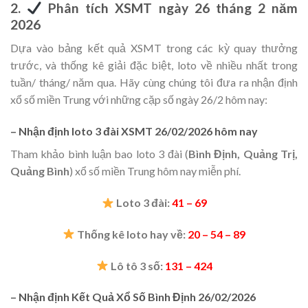
2.
Phân tích XSMT ngày 26 tháng 2 năm
2026
Dựa vào bảng kết quả XSMT trong các kỳ quay thưởng
trước, và thống kê giải đặc biệt, loto về nhiều nhất trong
tuần/ tháng/ năm qua. Hãy cùng chúng tôi đưa ra nhận định
xổ số miền Trung với những cặp số ngày 26/2 hôm nay:
– Nhận định loto 3 đài XSMT 26/02/2026 hôm nay
Tham khảo bình luận bao loto 3 đài (
Bình Định, Quảng Trị,
Quảng Bình
) xổ số miền Trung hôm nay miễn phí.
Loto 3 đài:
41 – 69
Thống kê loto hay về:
20 – 54 – 89
Lô tô 3 số:
131 – 424
– Nhận định Kết Quả Xổ Số Bình Định 26/02/2026