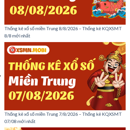
Thống kê xổ số miền Trung 8/8/2026 – Thống kê KQXSMT
8/8 mới nhất
Thống kê xổ số miền Trung 7/8/2026 – Thống kê KQXSMT
07/08 mới nhất