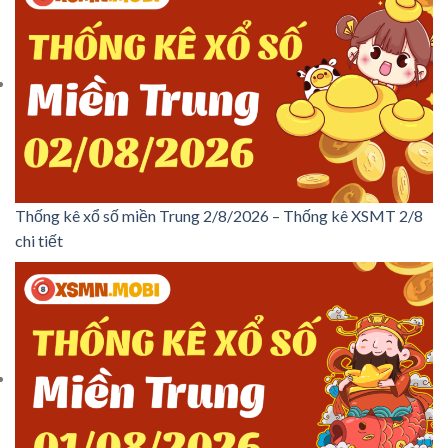
Thống kê xổ số miền Trung 2/8/2026 – Thống kê XSMT 2/8
chi tiết