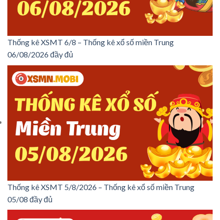
Thống kê XSMT 6/8 – Thống kê xổ số miền Trung
06/08/2026 đầy đủ
Thống kê XSMT 5/8/2026 – Thống kê xổ số miền Trung
05/08 đầy đủ