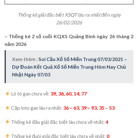
Thống kê giải đặc biệt XSQT lâu ra nhất đến ngày
26/02/2026
– Thống kê 2 số cuối KQXS Quảng Bình ngày 26 tháng 2
năm 2026​​​​​​​​​​​​​​
Xem thêm :
Soi Cầu Xổ Số Miền Trung 07/03/2021 –
Dự Đoán Kết Quả Xổ Số Miền Trung Hôm Nay Chủ
Nhật Ngày 07/03
Lô tô gan chưa về:
39, 36, 60, 14, 77
Cặp loto gan lâu ra nhất:
36 – 63, 39 – 93, 35 – 53
Thống kê đầu giải đặc biệt lâu chưa về nhất:
4
Thống kê đuôi giải đặc biệt lâu chưa về nhất:
0