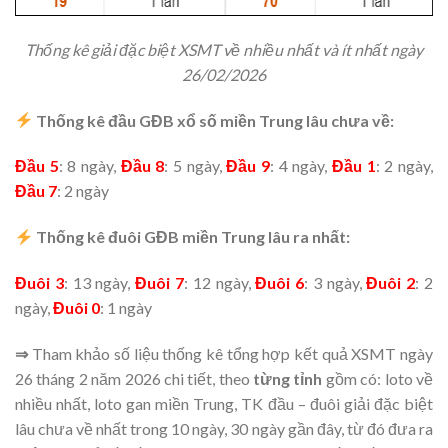
Thống kê giải đặc biệt XSMT về nhiều nhất và ít nhất ngày
26/02/2026
Thống kê đầu GĐB xổ số miền Trung lâu chưa về:
Đầu 5
: 8 ngày,
Đầu 8
: 5 ngày,
Đầu 9
: 4 ngày,
Đầu 1
: 2 ngày,
Đầu 7
: 2 ngày
Thống kê đuôi GĐB miền Trung lâu ra nhất:
Đuôi 3
: 13 ngày,
Đuôi 7
: 12 ngày,
Đuôi 6
: 3 ngày,
Đuôi 2
: 2
ngày,
Đuôi 0
: 1 ngày
⇒
Tham khảo số liệu thống kê tổng hợp kết quả XSMT ngày
26 tháng 2 năm 2026 chi tiết, theo
từng tỉnh
gồm có: loto về
nhiều nhất, loto gan miền Trung, TK đầu – đuôi giải đặc biệt
lâu chưa về nhất trong 10 ngày, 30 ngày gần đây, từ đó đưa ra