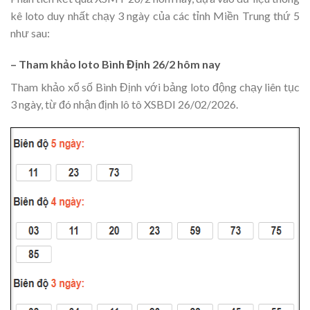
kê loto duy nhất chạy 3 ngày của các tỉnh Miền Trung thứ 5
như sau:
– Tham khảo loto Bình Định 26/2 hôm nay
Tham khảo xổ số Bình Định với bảng loto động chạy liên tục
3 ngày, từ đó nhận định lô tô XSBDI 26/02/2026.