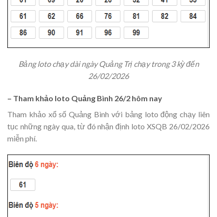
Bảng loto chạy dài ngày Quảng Trị chạy trong 3 kỳ đến
26/02/2026
– Tham khảo loto Quảng Bình 26/2 hôm nay
Tham khảo xổ số Quảng Bình với bảng loto động chạy liên
tục những ngày qua, từ đó nhận định loto XSQB 26/02/2026
miễn phí.