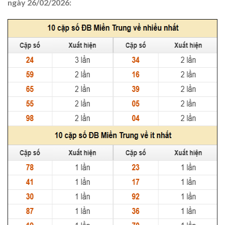
ngày 26/02/2026: