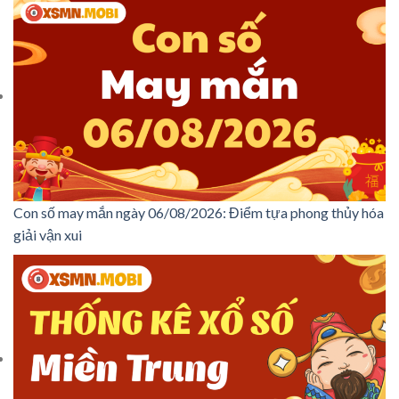
Con số may mắn ngày 06/08/2026: Điểm tựa phong thủy hóa
giải vận xui