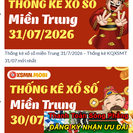
Thống kê xổ số miền Trung 31/7/2026 – Thống kê KQXSMT
31/07 mới nhất