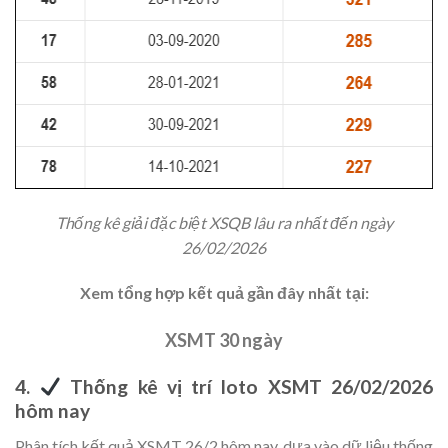
Thống kê giải đặc biệt XSQB lâu ra nhất đến ngày
26/02/2026
Xem tổng hợp kết quả gần đây nhất tại:
XSMT 30 ngày
4.
Thống kê vị trí loto XSMT 26/02/2026
hôm nay
Phân tích kết quả XSMT 26/2 hôm nay, dựa vào dữ liệu thống