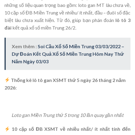
những số liệu quan trọng bao gồm: loto gan MT lâu chưa về,
10 cặp số ĐB Miền Trung về nhiều/ ít nhất, đầu – đuôi số đặc
biệt lâu chưa xuất hiện. Từ đó, giúp bạn phán đoán
lô tô 3
đài
kết quả xổ số miền Trung 26/2.
Xem thêm :
Soi Cầu Xổ Số Miền Trung 03/03/2022 –
Dự Đoán Kết Quả Xổ Số Miền Trung Hôm Nay Thứ
Năm Ngày 03/03
Thống kê lô tô gan XSMT thứ 5 ngày 26 tháng 2 năm
2026:
Loto gan Miền Trung thứ 5 trong 10 lần quay gần nhất
10 cặp số ĐB XSMT về nhiều nhất/ ít nhất tính đến