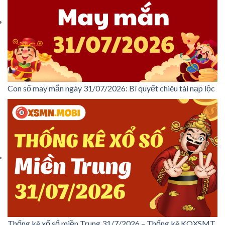
Con số may mắn ngày 31/07/2026: Bí quyết chiêu tài nạp lộc
Thống kê xổ số miền Trung 31/7/2026 – Thống kê KQXSMT