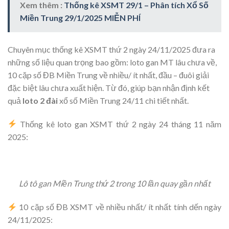
Xem thêm :
Thống kê XSMT 29/1 – Phân tích Xổ Số
Miền Trung 29/1/2025 MIỄN PHÍ
Chuyên mục thống kê XSMT thứ 2 ngày 24/11/2025 đưa ra
những số liệu quan trọng bao gồm: loto gan MT lâu chưa về,
10 cặp số ĐB Miền Trung về nhiều/ ít nhất, đầu – đuôi giải
đặc biệt lâu chưa xuất hiện. Từ đó, giúp bạn nhận định kết
quả
loto 2 đài
xổ số Miền Trung 24/11 chi tiết nhất.
Thống kê loto gan XSMT thứ 2 ngày 24 tháng 11 năm
2025:
Lô tô gan Miền Trung thứ 2 trong 10 lần quay gần nhất
10 cặp số ĐB XSMT về nhiều nhất/ ít nhất tính dến ngày
24/11/2025: