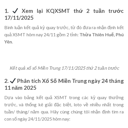
1.
Xem lại KQXSMT thứ 2 tuần trước
17/11/2025
Bình luận kết quả kỳ quay trước, từ đó đưa ra nhận định kết
quả XSMT hôm nay 24/11 gồm 2 tỉnh:
Thừa Thiên Huế, Phú
Yên
.
Kết quả xổ số Miền Trung 17/11/2025 thứ 2 tuần trước
2.
Phân tích Xổ Số Miền Trung ngày 24 tháng
11 năm 2025
Dựa vào bảng kết quả XSMT trong các kỳ quay thưởng
trước, và thống kê giải đặc biệt, loto về nhiều nhất trong
tuần/ tháng/ năm qua. Hãy cùng chúng tôi nhận định tìm ra
con số ngày 24/11/2025 hôm nay: