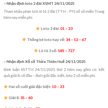
– Nhận định loto 2 đài XSMT 24/11/2025
Tham khảo phân tích lô tô 2 đài (TTH – PY) xổ số miền Trung
hôm nay miễn phí.
Loto 2 đài:
01 – 23
Thống kê loto hay về:
34 – 52 – 67
Lô tô 3 số:
585 – 727
– Nhận định Xổ số Thừa Thiên Huế 24/11/2025
Bình luận XSTTH 24/11/2025 thứ 2 hôm nay gồm có: kết
quả giải 8, số đầu – đuôi giải đặc biệt, loto 2 số miễn phí.
Hai số cuối giải đặc biệt:
10 – 23
Giải 8:
35 – 60