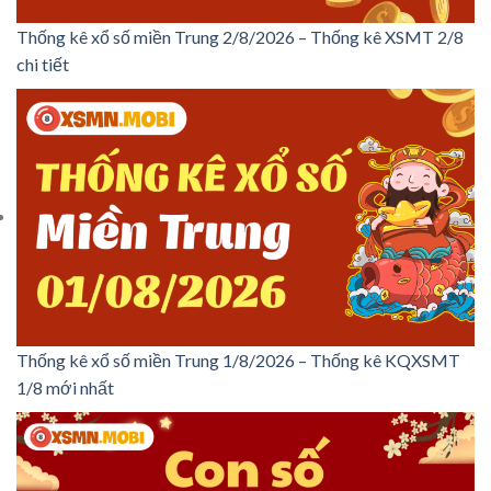
Thống kê xổ số miền Trung 2/8/2026 – Thống kê XSMT 2/8
chi tiết
Thống kê xổ số miền Trung 1/8/2026 – Thống kê KQXSMT
1/8 mới nhất