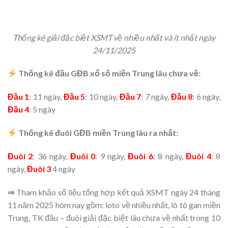
Thống kê giải đặc biệt XSMT về nhiều nhất và ít nhất ngày
24/11/2025
Thống kê đầu GĐB xổ số miền Trung lâu chưa về:
Đầu 1
: 11 ngày,
Đầu 5
: 10 ngày,
Đầu 7
: 7 ngày,
Đầu 8
: 6 ngày,
Đầu 4
: 5 ngày
Thống kê đuôi GĐB miền Trung lâu ra nhất:
Đuôi 2
: 36 ngày,
Đuôi 0
: 9 ngày,
Đuôi 6
: 8 ngày,
Đuôi 4
: 8
ngày,
Đuôi 3
4 ngày
⇒
Tham khảo số liệu tổng hợp kết quả XSMT ngày 24 tháng
11 năm 2025 hôm nay gồm: loto về nhiều nhất, lô tô gan miền
Trung, TK đầu – đuôi giải đặc biệt lâu chưa về nhất trong 10