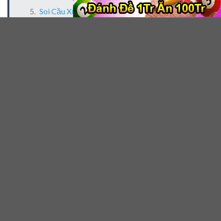
Soi Cầu Xổ Số Miền Trung 28/09/2022 – Dự
Đoán Kết Quả Xổ Số Miền Trung Hôm Nay Thứ Tư
Ngày 28/09
Cập nhật kết quả mới nhất tại:
Bạn đang xem:
Phân tích XSMT 6/11 – Thống kê Xổ
Số Miền Trung 06/11/2025 MIỄN PHÍ
XSMT thứ 5
1.
Xem lại KQXSMT thứ 5 tuần trước
30/10/2025
Bình luận kết quả kỳ quay trước, từ đó đưa ra nhận định
XSMT hôm nay 6/11 gồm 3 tỉnh:
Bình Định, Quảng Trị,
Quảng Bình
.