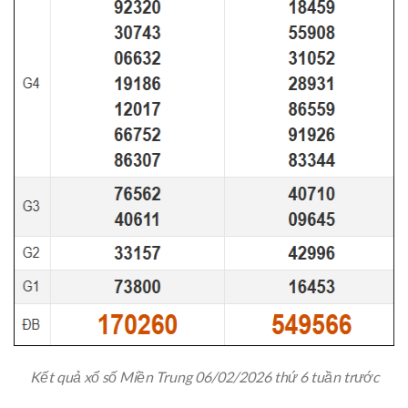
Kết quả xổ số Miền Trung 06/02/2026 thứ 6 tuần trước