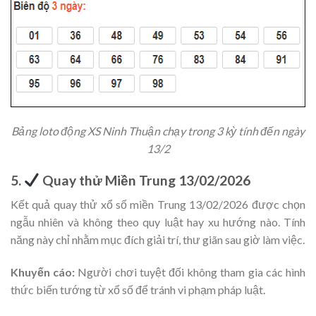
Bảng loto động XS Ninh Thuận chạy trong 3 kỳ tính đến ngày
13/2
5.
Quay thử Miền Trung 13/02/2026
Kết quả quay thử xổ số miền Trung 13/02/2026 được chọn
ngẫu nhiên và không theo quy luật hay xu hướng nào. Tính
năng này chỉ nhằm mục đích giải trí, thư giãn sau giờ làm việc.
Khuyến cáo:
Người chơi tuyệt đối không tham gia các hình
thức biến tướng từ xổ số để tránh vi phạm pháp luật.