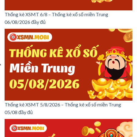
Thống kê XSMT 6/8 – Thống kê xổ số miền Trung
06/08/2026 đầy đủ
Thống kê XSMT 5/8/2026 – Thống kê xổ số miền Trung
05/08 đầy đủ