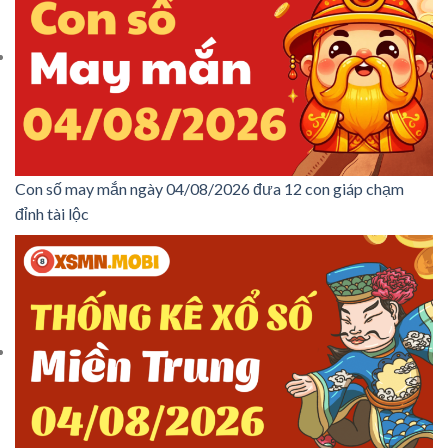
Con số may mắn ngày 04/08/2026 đưa 12 con giáp chạm
đỉnh tài lộc