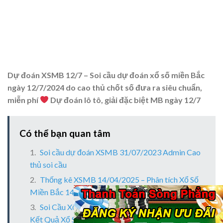
Dự đoán XSMB 12/7 – Soi cầu dự đoán xổ số miền Bắc
ngày 12/7/2024 do cao thủ chốt số đưa ra siêu chuẩn,
miễn phí
Dự đoán lô tô, giải đặc biệt MB ngày 12/7
Có thể bạn quan tâm
Soi cầu dự đoán XSMB 31/07/2023 Admin Cao
thủ soi cầu
Thống kê XSMB 14/04/2025 – Phân tích Xổ Số
Miền Bắc 14/04/2025 hôm nay
Soi Cầu Xổ Số Miền Bắc 30/10/2020 – Dự Đoán
Kết Quả Xổ Số Miền Bắc Hôm Nay Thứ Sáu Ngày