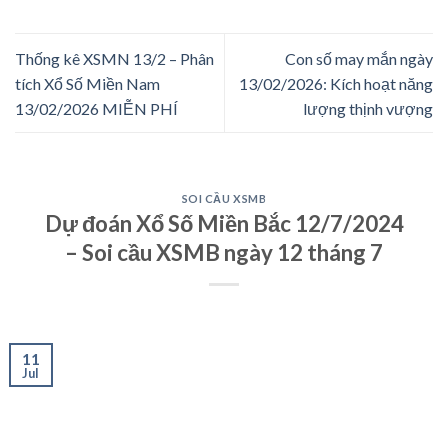
Thống kê XSMN 13/2 – Phân
Con số may mắn ngày
tích Xổ Số Miền Nam
13/02/2026: Kích hoạt năng
13/02/2026 MIỄN PHÍ
lượng thịnh vượng
SOI CẦU XSMB
Dự đoán Xổ Số Miền Bắc 12/7/2024
– Soi cầu XSMB ngày 12 tháng 7
11
Jul