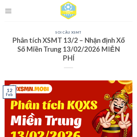
Skip
to
content
SOI CẦU XSMT
Phân tích XSMT 13/2 – Nhận định Xổ
Số Miền Trung 13/02/2026 MIỄN
PHÍ
12
Feb