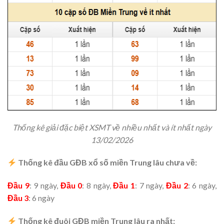
Thống kê giải đặc biệt XSMT về nhiều nhất và ít nhất ngày
13/02/2026
Thống kê đầu GĐB xổ số miền Trung lâu chưa về:
Đầu 9
: 9 ngày,
Đầu 0
: 8 ngày,
Đầu 1
: 7 ngày,
Đầu 2
: 6 ngày,
Đầu 3
: 6 ngày
Thống kê đuôi GĐB miền Trung lâu ra nhất: