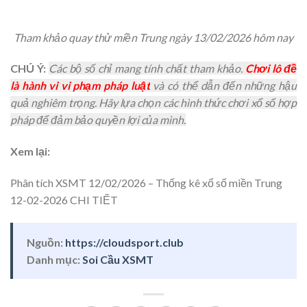
Tham khảo quay thử miền Trung ngày 13/02/2026 hôm nay
CHÚ Ý:
Các bộ số chỉ mang tính chất tham khảo.
Chơi lô đề
là hành vi vi phạm pháp luật
và có thể dẫn đến những hậu
quả nghiêm trọng. Hãy lựa chọn các hình thức chơi xổ số hợp
pháp để đảm bảo quyền lợi của mình.
Xem lại:
Phân tích XSMT 12/02/2026 – Thống kê xổ số miền Trung
12-02-2026 CHI TIẾT
Nguồn:
https://cloudsport.club
Danh mục:
Soi Cầu XSMT