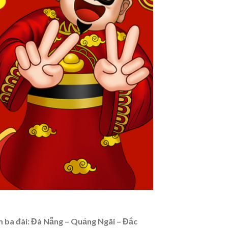
 ba đài: Đà Nẵng – Quảng Ngãi – Đắc