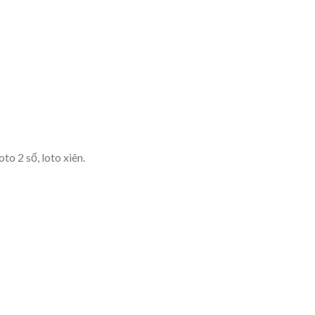
o 2 số, loto xiên.