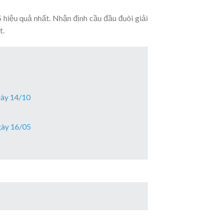
 hiệu quả nhất. Nhận định cầu đầu đuôi giải
t.
gày 14/10
gày 16/05