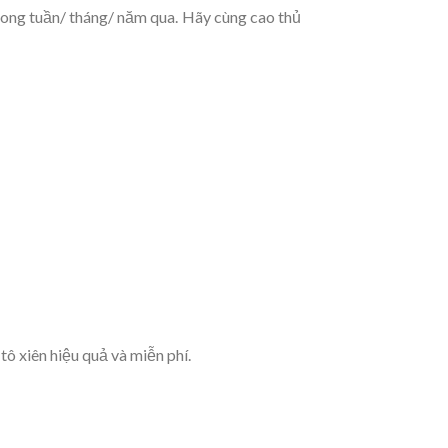
rong tuần/ tháng/ năm qua. Hãy cùng cao thủ
tô xiên hiệu quả và miễn phí.