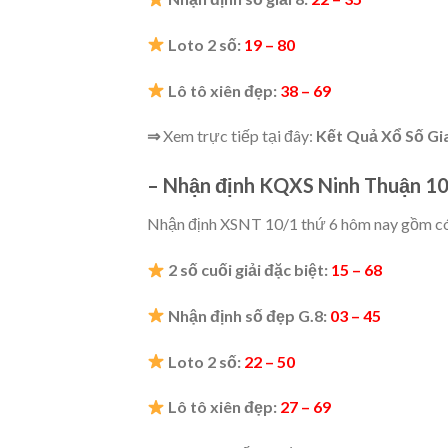
Loto 2 số:
19 – 80
Lô tô xiên đẹp:
38 – 69
⇒
Xem trực tiếp tại đây:
Kết Quả Xổ Số Gia
– Nhận định KQXS Ninh Thuận 1
Nhận định XSNT 10/1 thứ 6 hôm nay gồm có mục
2 số cuối giải đặc biệt:
15 – 68
Nhận định số đẹp G.8:
03 – 45
Loto 2 số:
22 – 50
Lô tô xiên đẹp:
27 – 69