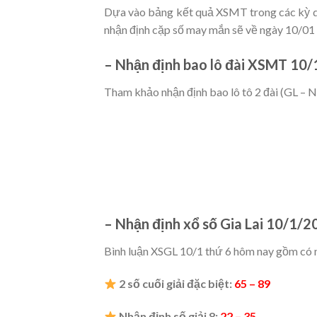
Dựa vào bảng kết quả XSMT trong các kỳ qua
nhận định cặp số may mắn sẽ về ngày 10/01
– Nhận định bao lô đài XSMT 10
Tham khảo nhận định bao lô tô 2 đài (GL – 
– Nhận định xổ số Gia Lai 10/1/2
Bình luận XSGL 10/1 thứ 6 hôm nay gồm có nhận
2 số cuối giải đặc biệt:
65 – 89
Nhận định số giải 8:
22 – 35