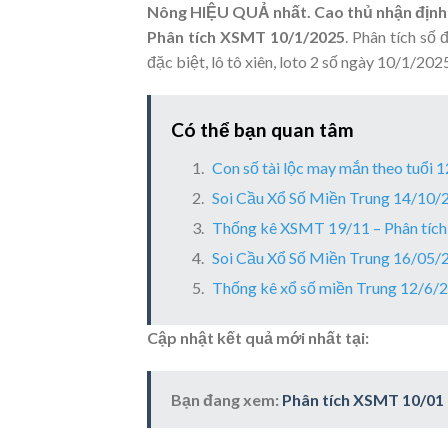
Nông HIỆU QUẢ nhất. Cao thủ nhận định 
Phân tích XSMT 10/1/2025
. Phân tích số
đặc biệt, lô tô xiên, loto 2 số ngày 10/1/202
Có thể bạn quan tâm
Con số tài lộc may mắn theo tuổi 
Soi Cầu Xổ Số Miền Trung 14/10
Thống kê XSMT 19/11 – Phân tíc
Soi Cầu Xổ Số Miền Trung 16/05
Thống kê xổ số miền Trung 12/6
Cập nhật kết quả mới nhất tại:
Bạn đang xem:
Phân tích XSMT 10/01 