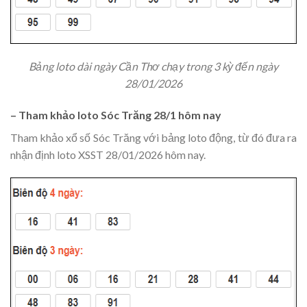
Bảng loto dài ngày Cần Thơ chạy trong 3 kỳ đến ngày
28/01/2026
– Tham khảo loto Sóc Trăng 28/1 hôm nay
Tham khảo xổ số Sóc Trăng với bảng loto động, từ đó đưa ra
nhận định loto XSST 28/01/2026 hôm nay.