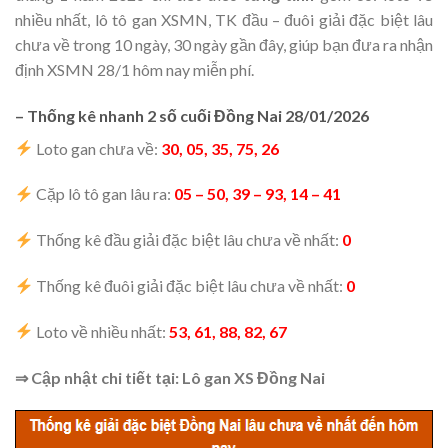
nhiều nhất, lô tô gan XSMN, TK đầu – đuôi giải đặc biệt lâu
chưa về trong 10 ngày, 30 ngày gần đây, giúp bạn đưa ra nhận
định XSMN 28/1 hôm nay miễn phí.
– Thống kê nhanh 2 số cuối
Đồng Nai 28/01/2026
Loto gan chưa về:
30, 05, 35, 75, 26
Cặp lô tô gan lâu ra:
05 – 50, 39 – 93, 14 – 41
Thống kê đầu giải đặc biệt lâu chưa về nhất:
0
Thống kê đuôi giải đặc biệt lâu chưa về nhất:
0
Loto về nhiều nhất:
53, 61, 88, 82, 67
⇒ Cập nhật chi tiết tại: Lô gan XS Đồng Nai