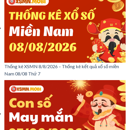
Thống kê XSMN 8/8/2026 – Thống kê kết quả xổ số miền
Nam 08/08 Thứ 7