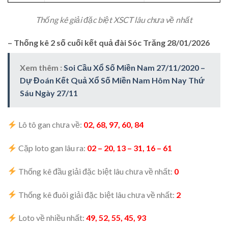
Thống kê giải đặc biệt XSCT lâu chưa về nhất
– Thống kê 2 số cuối kết quả đài Sóc Trăng 28/01/2026
Xem thêm :
Soi Cầu Xổ Số Miền Nam 27/11/2020 –
Dự Đoán Kết Quả Xổ Số Miền Nam Hôm Nay Thứ
Sáu Ngày 27/11
Lô tô gan chưa về:
02, 68, 97, 60, 84
Cặp loto gan lâu ra:
02 – 20, 13 – 31, 16 – 61
Thống kê đầu giải đặc biệt lâu chưa về nhất:
0
Thống kê đuôi giải đặc biệt lâu chưa về nhất:
2
Loto về nhiều nhất:
49, 52, 55, 45, 93