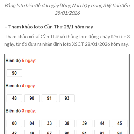
Bảng loto
biên độ dài ngày Đồng Nai chạy trong 3 kỳ tính đến
28/01/2026
– Tham khảo loto Cần Thơ 28/1 hôm nay
Tham khảo xổ số Cần Thơ với bảng loto động chạy liên tục 3
ngày, từ đó đưa ra nhận định loto XSCT 28/01/2026 hôm nay.