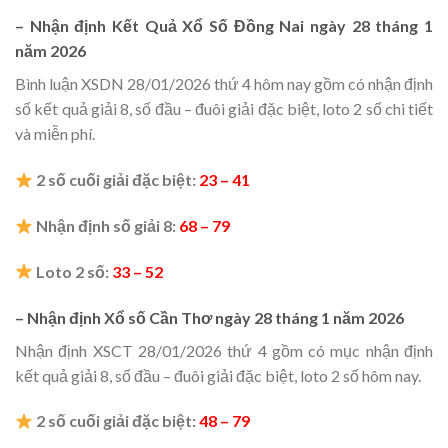
– Nhận định Kết Quả Xổ Số Đồng Nai ngày 28 tháng 1
năm 2026
Bình luận XSDN 28/01/2026 thứ 4 hôm nay gồm có nhận định
số kết quả giải 8, số đầu – đuôi giải đặc biệt, loto 2 số chi tiết
và miễn phí.
2 số cuối giải đặc biệt:
23 – 41
Nhận định số giải 8:
68 – 79
Loto 2 số:
33 – 52
– Nhận định Xổ số Cần Thơ ngày 28 tháng 1 năm 2026
Nhận định XSCT 28/01/2026 thứ 4 gồm có mục nhận định
kết quả giải 8, số đầu – đuôi giải đặc biệt, loto 2 số hôm nay.
2 số cuối giải đặc biệt:
48 – 79