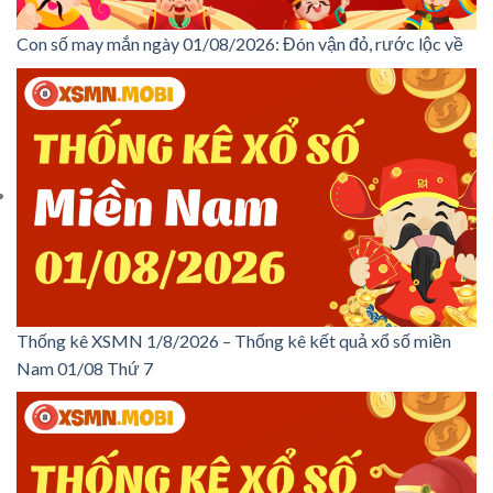
Con số may mắn ngày 01/08/2026: Đón vận đỏ, rước lộc về
Thống kê XSMN 1/8/2026 – Thống kê kết quả xổ số miền
Nam 01/08 Thứ 7