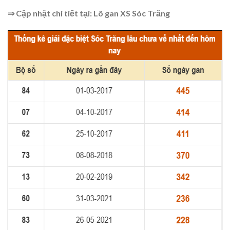
⇒ Cập nhật chi tiết tại: Lô gan XS Sóc Trăng