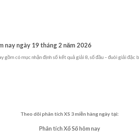
ôm nay ngày 19 tháng 2 năm 2026
m có mục nhận định số kết quả giải 8, số đầu – đuôi giải đặc biệ
Theo dõi phân tích XS 3 miền hàng ngày tại:
Phân tích Xổ Số hôm nay