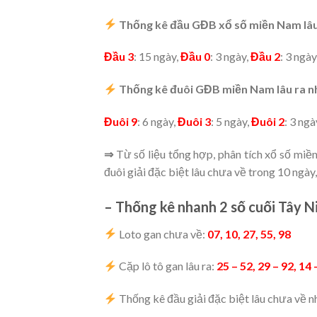
Thống kê đầu GĐB xổ số miền Nam lâu
Đầu 3
: 15 ngày,
Đầu 0
: 3 ngày,
Đầu 2
: 3 ngày
Thống kê đuôi GĐB miền Nam lâu ra n
Đuôi 9
: 6 ngày,
Đuôi 3
: 5 ngày,
Đuôi 2
: 3 ngà
⇒
Từ số liệu tổng hợp, phân tích xổ số mi
đuôi giải đặc biệt lâu chưa về trong 10 ngà
– Thống kê nhanh 2 số cuối Tây 
Loto gan chưa về:
07, 10, 27, 55, 98
Cặp lô tô gan lâu ra:
25 – 52, 29 – 92, 14 
Thống kê đầu giải đặc biệt lâu chưa về n