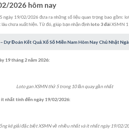
02/2026 hôm nay
 ngày 19/02/2026 đưa ra những số liệu quan trọng bao gồm: l
t lâu chưa xuất hiện. Từ đó, giúp bạn nhận định
loto 3 đài
XSMN 19/
 – Dự Đoán Kết Quả Xổ Số Miền Nam Hôm Nay Chủ Nhật Ngà
ày 19 tháng 2 năm 2026:
Loto gan XSMN thứ 5 trong 10 lần quay gần nhất
ít nhất tính đến ngày 19/02/2026:
ống kê giải đặc biệt XSMN về nhiều nhất và ít nhất ngày 19/02/2