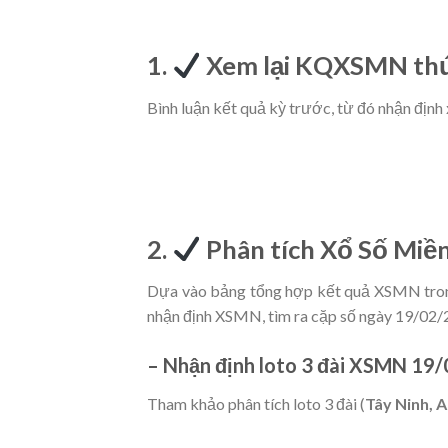
1.
Xem lại KQXSMN thứ
Bình luận kết quả kỳ trước, từ đó nhận đị
2.
Phân tích Xổ Số Miề
Dựa vào bảng tổng hợp kết quả XSMN trong c
nhận định XSMN, tìm ra cặp số ngày 19/02/
– Nhận định loto 3 đài XSMN 19
Tham khảo phân tích loto 3 đài (
Tây Ninh, 