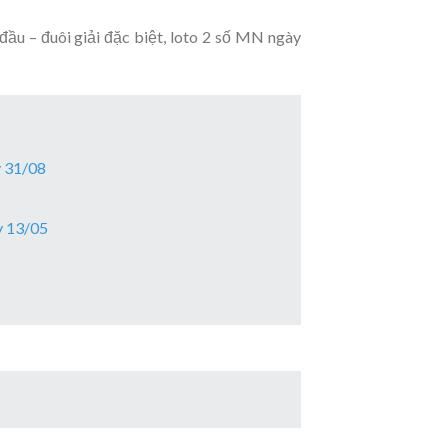
ầu – đuôi giải đặc biệt, loto 2 số MN ngày
 31/08
y 13/05