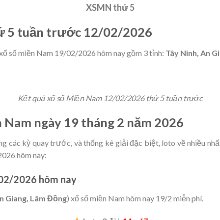
XSMN thứ 5
 5 tuần trước 12/02/2026
nh xổ số miền Nam 19/02/2026 hôm nay gồm 3 tỉnh:
Tây Ninh, An G
Kết quả xổ số Miền Nam 12/02/2026 thứ 5 tuần trước
n Nam ngày 19 tháng 2 năm 2026
ác kỳ quay trước, và thống kê giải đặc biệt, loto về nhiều nhấ
2026 hôm nay:
/02/2026 hôm nay
An Giang, Lâm Đồng
) xổ số miền Nam hôm nay 19/2 miễn phí.