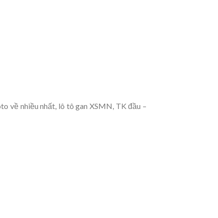
to về nhiều nhất, lô tô gan XSMN, TK đầu –