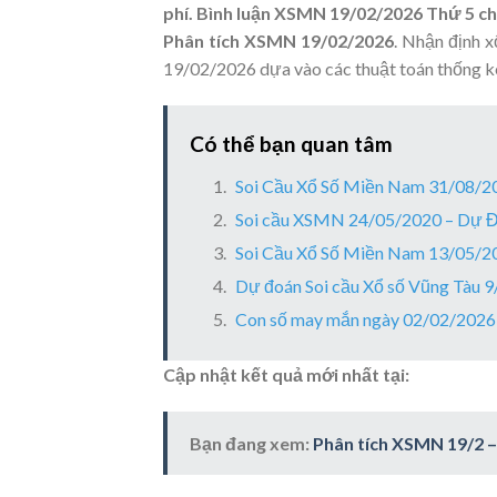
phí. Bình luận XSMN 19/02/2026 Thứ 5 chi
Phân tích XSMN 19/02/2026
. Nhận định 
19/02/2026 dựa vào các thuật toán thống kê,
Có thể bạn quan tâm
Soi Cầu Xổ Số Miền Nam 31/08/
Soi cầu XSMN 24/05/2020 – Dự 
Soi Cầu Xổ Số Miền Nam 13/05/2
Dự đoán Soi cầu Xổ số Vũng Tàu 9
Con số may mắn ngày 02/02/2026: 
Cập nhật kết quả mới nhất tại:
Bạn đang xem:
Phân tích XSMN 19/2 