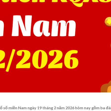
ổ số miền Nam ngày 19 tháng 2 năm 2026 hôm nay gồm ba đài: