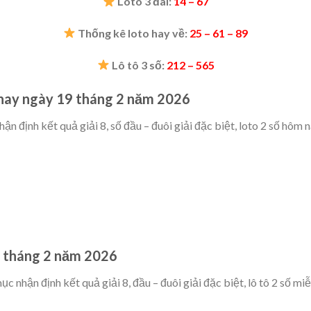
Loto 3 đài:
14 – 67
Thống kê loto hay về:
25 – 61 – 89
Lô tô 3 số:
212 – 565
 nay ngày 19 tháng 2 năm 2026
định kết quả giải 8, số đầu – đuôi giải đặc biệt, loto 2 số hôm n
9 tháng 2 năm 2026
hận định kết quả giải 8, đầu – đuôi giải đặc biệt, lô tô 2 số miễ