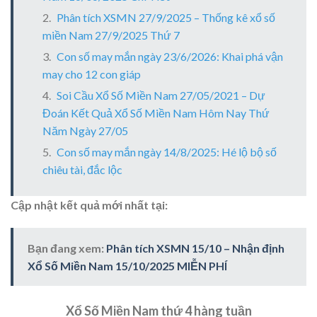
Phân tích XSMN 27/9/2025 – Thống kê xổ số
miền Nam 27/9/2025 Thứ 7
Con số may mắn ngày 23/6/2026: Khai phá vận
may cho 12 con giáp
Soi Cầu Xổ Số Miền Nam 27/05/2021 – Dự
Đoán Kết Quả Xổ Số Miền Nam Hôm Nay Thứ
Năm Ngày 27/05
Con số may mắn ngày 14/8/2025: Hé lộ bộ số
chiêu tài, đắc lộc
Cập nhật kết quả mới nhất tại:
Bạn đang xem:
Phân tích XSMN 15/10 – Nhận định
Xổ Số Miền Nam 15/10/2025 MIỄN PHÍ
Xổ Số Miền Nam thứ 4 hàng tuần