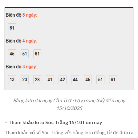
Bảng loto dài ngày Cần Thơ chạy trong 3 kỳ đến ngày
15/10/2025
– Tham khảo loto Sóc Trăng 15/10 hôm nay
Tham khảo xổ số Sóc Trăng với bảng loto động, từ đó đưa ra