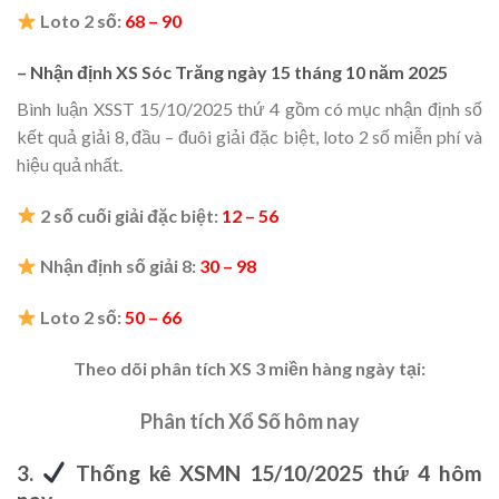
Loto 2 số:
68 – 90
– Nhận định XS Sóc Trăng ngày 15 tháng 10 năm 2025
Bình luận XSST 15/10/2025 thứ 4 gồm có mục nhận định số
kết quả giải 8, đầu – đuôi giải đặc biệt, loto 2 số miễn phí và
hiệu quả nhất.
2 số cuối giải đặc biệt:
12 – 56
Nhận định số giải 8:
30 – 98
Loto 2 số:
50 – 66
Theo dõi phân tích XS 3 miền hàng ngày tại:
Phân tích Xổ Số hôm nay
3.
Thống kê XSMN 15/10/2025 thứ 4 hôm