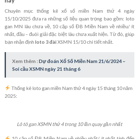
nay
Chuyên mục thống kê xổ số miền Nam thứ 4 ngày
15/10/2025 đưa ra những số liệu quan trọng bao gồm: loto
gan MN lâu chưa về, 10 cặp số ĐB Miền Nam về nhiều/ ít
nhất, đầu – đuôi giải đặc biệt lâu chưa xuất hiện. Từ đó, giúp
bạn nhận định
loto 3 đài
XSMN 15/10 chi tiết nhất.
Xem thêm :
Dự đoán Xổ Số Miền Nam 21/6/2024 –
Soi cầu XSMN ngày 21 tháng 6
Thống kê loto gan miền Nam thứ 4 ngày 15 tháng 10 năm
2025:
Lô tô gan XSMN thứ 4 trong 10 lần quay gần nhất
10 cặp số ĐB Miền Nam về nhiều nhất/ ít nhất tính đến