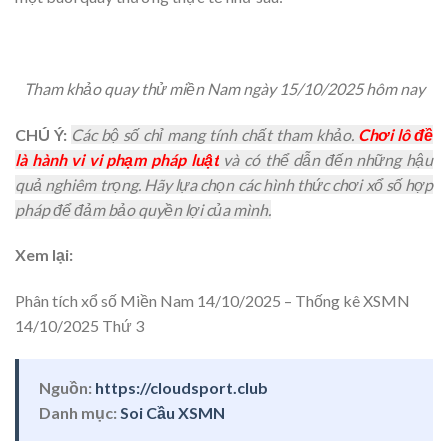
Tham khảo quay thử miền Nam ngày 15/10/2025 hôm nay
CHÚ Ý:
Các bộ số chỉ mang tính chất tham khảo.
Chơi lô đề
là hành vi vi phạm pháp luật
và có thể dẫn đến những hậu
quả nghiêm trọng. Hãy lựa chọn các hình thức chơi xổ số hợp
pháp để đảm bảo quyền lợi của mình.
Xem lại:
Phân tích xổ số Miền Nam 14/10/2025 – Thống kê XSMN
14/10/2025 Thứ 3
Nguồn:
https://cloudsport.club
Danh mục:
Soi Cầu XSMN