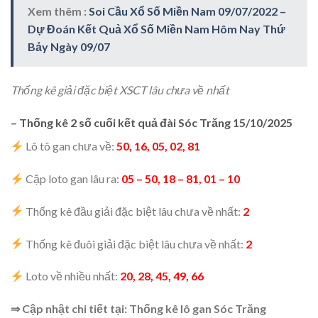
Xem thêm :
Soi Cầu Xổ Số Miền Nam 09/07/2022 –
Dự Đoán Kết Quả Xổ Số Miền Nam Hôm Nay Thứ
Bảy Ngày 09/07
Thống kê giải đặc biệt XSCT lâu chưa về nhất
– Thống kê 2 số cuối kết quả đài Sóc Trăng 15/10/2025
Lô tô gan chưa về:
50, 16, 05, 02, 81
Cặp loto gan lâu ra:
05 – 50, 18 – 81, 01 – 10
Thống kê đầu giải đặc biệt lâu chưa về nhất:
2
Thống kê đuôi giải đặc biệt lâu chưa về nhất:
2
Loto về nhiều nhất:
20, 28, 45, 49, 66
⇒ Cập nhật chi tiết tại: Thống kê lô gan Sóc Trăng