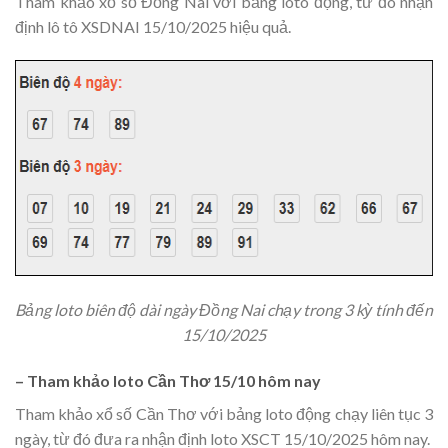
Tham khảo xổ số Đồng Nai với bảng loto động, từ đó nhận
định lô tô XSDNAI 15/10/2025 hiệu quả.
Bảng loto
biên độ dài ngày Đồng Nai chạy trong 3 kỳ tính đến
15/10/2025
– Tham khảo loto Cần Thơ 15/10 hôm nay
Tham khảo xổ số Cần Thơ với bảng loto động chạy liên tục 3
ngày, từ đó đưa ra nhận định loto XSCT 15/10/2025 hôm nay.