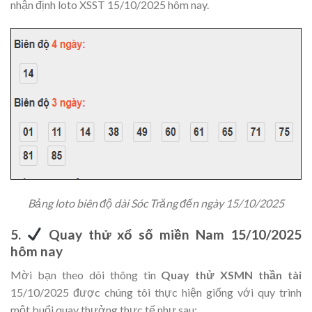
nhận định loto XSST 15/10/2025 hôm nay.
Bảng loto biên độ dài Sóc Trăng đến ngày 15/10/2025
5.
Quay thử xổ số miền Nam 15/10/2025
hôm nay
Mời bạn theo dõi thông tin
Quay thử XSMN thần tài
15/10/2025 được chúng tôi thực hiện giống với quy trình
một buổi quay thưởng thực tế như sau: