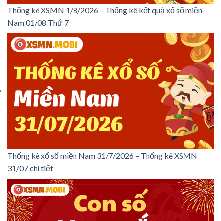
Thống kê XSMN 1/8/2026 – Thống kê kết quả xổ số miền
Nam 01/08 Thứ 7
Thống kê xổ số miền Nam 31/7/2026 – Thống kê XSMN
31/07 chi tiết