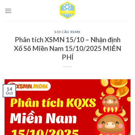
Skip
to
content
SOI CẦU XSMN
Phân tích XSMN 15/10 – Nhận định
Xổ Số Miền Nam 15/10/2025 MIỄN
PHÍ
14
Oct