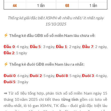
Thống kê giải đặc biệt XSMN về nhiều nhất/ ít nhất ngày
15/10/2025
Thống kê đầu GĐB xổ số miền Nam lâu chưa về:
Đầu 0
: 4 ngày,
Đầu 5
: 3 ngày,
Đầu 1
: 2 ngày,
Đầu 7
: 2 ngày,
Đầu 2
: 1 ngày
Thống kê đuôi GĐB miền Nam lâu ra nhất:
Đuôi 0
: 6 ngày,
Đuôi 2
: 5 ngày,
Đuôi 8
: 5 ngày,
Đuôi 3
: 4 ngày,
Đuôi 5
: 3 ngày
⇒
Từ số liệu tổng hợp, phân tích xổ số miền Nam ngày 15
tháng 10 năm 2025 chi tiết theo
từng tỉnh
gồm có: loto về
nhiều nhất, lô tô gan XSMN, TK đầu – đuôi giải đặc biệt lâu