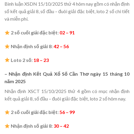
Bình luận XSDN 15/10/2025 thứ 4 hôm nay gồm có nhận định
số kết quả giải 8, số đầu – đuôi giải đặc biệt, loto 2 số chi tiết
và miễn phí.
2 số cuối giải đặc biệt:
02 – 91
Nhận định số giải 8:
42 – 56
Loto 2 số:
18 – 23
– Nhận định Kết Quả Xổ Số Cần Thơ ngày 15 tháng 10
năm 2025
Nhận định XSCT 15/10/2025 thứ 4 gồm có mục nhận định
kết quả giải 8, số đầu – đuôi giải đặc biệt, loto 2 số hôm nay.
2 số cuối giải đặc biệt:
56 – 99
Nhận định số giải 8:
30 – 42