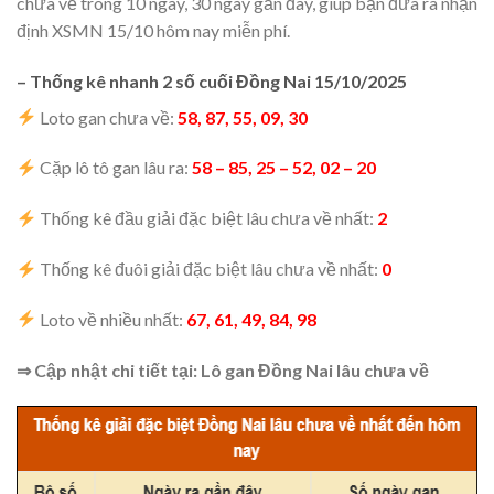
chưa về trong 10 ngày, 30 ngày gần đây, giúp bạn đưa ra nhận
định XSMN 15/10 hôm nay miễn phí.
– Thống kê nhanh 2 số cuối
Đồng Nai 15/10/2025
Loto gan chưa về:
58, 87, 55, 09, 30
Cặp lô tô gan lâu ra:
58 – 85, 25 – 52, 02 – 20
Thống kê đầu giải đặc biệt lâu chưa về nhất:
2
Thống kê đuôi giải đặc biệt lâu chưa về nhất:
0
Loto về nhiều nhất:
67, 61, 49, 84, 98
⇒ Cập nhật chi tiết tại: Lô gan Đồng Nai lâu chưa về