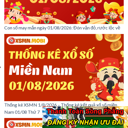
Con số may mắn ngày 01/08/2026: Đón vận đỏ, rước lộc về
Thống kê XSMN 1/8/2026 – Thống kê kết quả xổ số miền
Nam 01/08 Thứ 7