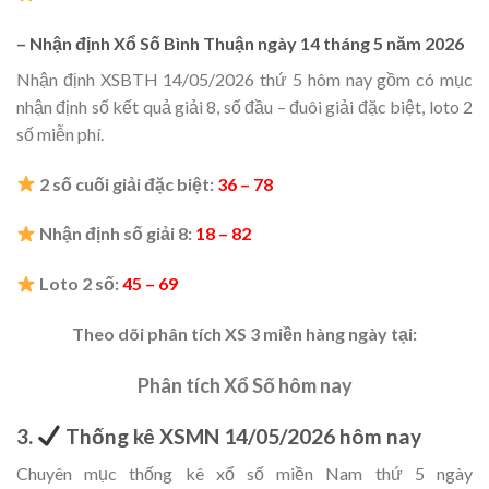
– Nhận định Xổ Số Bình Thuận ngày 14 tháng 5 năm 2026
Nhận định XSBTH 14/05/2026 thứ 5 hôm nay gồm có mục
nhận định số kết quả giải 8, số đầu – đuôi giải đặc biệt, loto 2
số miễn phí.
2 số cuối giải đặc biệt:
36 – 78
Nhận định số giải 8:
18 – 82
Loto 2 số:
45 – 69
Theo dõi phân tích XS 3 miền hàng ngày tại:
Phân tích Xổ Số hôm nay
3.
Thống kê XSMN 14/05/2026 hôm nay
Chuyên mục thống kê xổ số miền Nam thứ 5 ngày