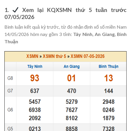
1.
Xem lại KQXSMN thứ 5 tuần trước
07/05/2026
Bình luận kết quả kỳ trước, từ đó nhận định xổ số miền Nam
14/05/2026 hôm nay gồm 3 tỉnh:
Tây Ninh, An Giang, Bình
Thuận