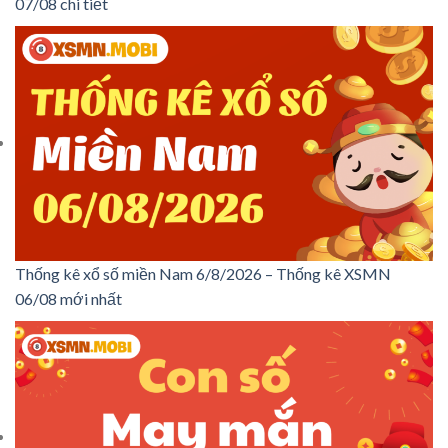
07/08 chi tiết
Thống kê xổ số miền Nam 6/8/2026 – Thống kê XSMN
06/08 mới nhất