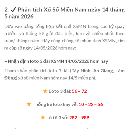
2.
Phân tích Xổ Số Miền Nam ngày 14 tháng
5 năm 2026
Dựa vào bảng tổng hợp kết quả XSMN trong các kỳ quay
trước, và thống kê giải đặc biệt, loto về nhiều nhất theo
tuần/ tháng/ năm. Hãy cùng chúng tôi nhận định XSMN, tìm
ra cặp số ngày 14/05/2026 hôm nay:
– Nhận định loto 3 đài XSMN 14/05/2026 hôm nay
Tham khảo phân tích loto 3 đài (
Tây Ninh, An Giang, Lâm
Đồng
) xổ số miền Nam hôm nay 14/5 miễn phí.
Loto 3 đài:
56 – 72
Thống kê loto hay về:
10 – 22 – 56
Lô tô 3 số:
282 – 989