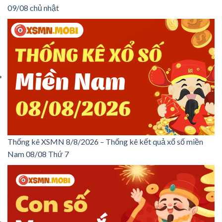
09/08 chủ nhật
Thống kê XSMN 8/8/2026 – Thống kê kết quả xổ số miền
Nam 08/08 Thứ 7