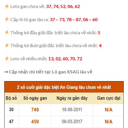
Loto gan chưa về:
37, 74, 52, 06, 62
Cặp lô tô gan lâu ra:
37 – 73, 78 – 87, 06 – 60
Thống kê đầu giải đặc biệt lâu chưa về nhất:
5
Thống kê đuôi giải đặc biệt lâu chưa về nhất:
4
Loto về nhiều nhất:
13, 02, 60, 70, 72
⇒ Cập nhật chi tiết tại: Lô gan XSAG lâu về