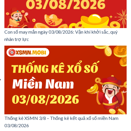
Con số may mắn ngày 03/08/2026: Vận khí khởi sắc, quý
nhân trợ lực
Thống kê XSMN 3/8 – Thống kê kết quả xổ số miền Nam
03/08/2026