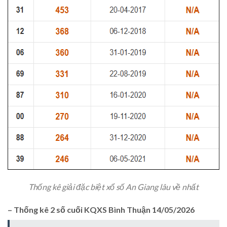
Thống kê giải đặc biệt xổ số An Giang lâu về nhất
– Thống kê 2 số cuối KQXS Bình Thuận 14/05/2026