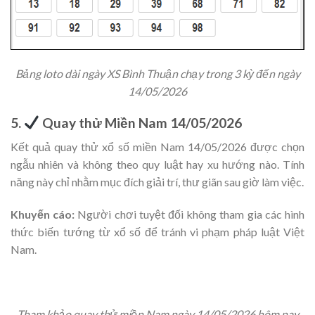
Bảng loto dài ngày XS Bình Thuận chạy trong 3 kỳ đến ngày
14/05/2026
5.
Quay thử Miền Nam 14/05/2026
Kết quả quay thử xổ số miền Nam 14/05/2026 được chọn
ngẫu nhiên và không theo quy luật hay xu hướng nào. Tính
năng này chỉ nhằm mục đích giải trí, thư giãn sau giờ làm việc.
Khuyến cáo:
Người chơi tuyệt đối không tham gia các hình
thức biến tướng từ xổ số để tránh vi phạm pháp luật Việt
Nam.
Tham khảo quay thử miền Nam ngày 14/05/2026 hôm nay