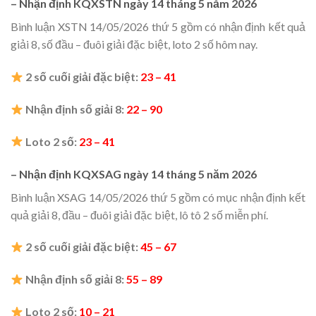
– Nhận định KQXSTN ngày 14 tháng 5 năm 2026
Bình luận XSTN 14/05/2026 thứ 5 gồm có nhận định kết quả
giải 8, số đầu – đuôi giải đặc biệt, loto 2 số hôm nay.
2 số cuối giải đặc biệt:
23 – 41
Nhận định số giải 8:
22 – 90
Loto 2 số:
23 – 41
– Nhận định KQXSAG ngày 14 tháng 5 năm 2026
Bình luận XSAG 14/05/2026 thứ 5 gồm có mục nhận định kết
quả giải 8, đầu – đuôi giải đặc biệt, lô tô 2 số miễn phí.
2 số cuối giải đặc biệt:
45 – 67
Nhận định số giải 8:
55 – 89
Loto 2 số:
10 – 21