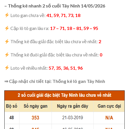
– Thống kê nhanh 2 số cuối Tây Ninh 14/05/2026
Loto gan chưa về:
41, 59, 71, 73, 18
Cặp lô tô gan lâu ra:
17 – 71, 18 – 81, 59 – 95
Thống kê đầu giải đặc biệt lâu chưa về nhất:
2
Thống kê đuôi giải đặc biệt lâu chưa về nhất:
0
Loto về nhiều nhất:
57, 35, 36, 51, 96
⇒ Cập nhật chi tiết tại: Thống kê lô gan Tây Ninh