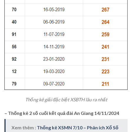
Thống kê giải đặc biệt XSBTH lâu ra nhất
– Thống kê 2 số cuối kết quả đài An Giang 14/11/2024
Xem thêm :
Thống kê XSMN 7/10 – Phân ích Xổ Số