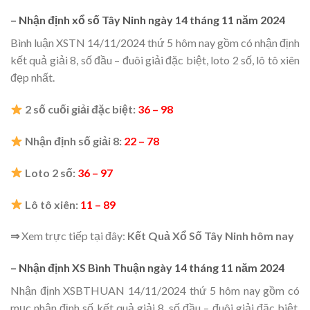
– Nhận định xổ số Tây Ninh ngày 14 tháng 11 năm 2024
Bình luận XSTN 14/11/2024 thứ 5 hôm nay gồm có nhận định
kết quả giải 8, số đầu – đuôi giải đặc biệt, loto 2 số, lô tô xiên
đẹp nhất.
2 số cuối giải đặc biệt:
36 – 98
Nhận định số giải 8:
22 – 78
Loto 2 số:
36 – 97
Lô tô xiên:
11 – 89
⇒
Xem trực tiếp tại đây:
Kết Quả Xổ Số Tây Ninh hôm nay
– Nhận định XS Bình Thuận ngày 14 tháng 11 năm 2024
Nhận định XSBTHUAN 14/11/2024 thứ 5 hôm nay gồm có
mục nhận định số kết quả giải 8, số đầu – đuôi giải đặc biệt,