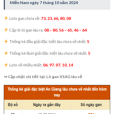
Miền Nam ngày 7 tháng 10 năm 2024
Loto gan chưa về:
73, 23, 66, 80, 08
Cặp lô tô gan lâu ra:
08 – 80, 56 – 65, 46 – 64
Thống kê đầu giải đặc biệt lâu chưa về nhất:
5
Thống kê đuôi giải đặc biệt lâu chưa về nhất:
5
Loto về nhiều nhất:
06, 97, 07, 10, 14
⇒ Cập nhật chi tiết tại: Lô gan XSAG lâu về