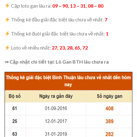
Cặp loto gan lâu ra:
09 – 90, 13 – 31, 08 – 80
Thống kê đầu giải đặc biệt lâu chưa về nhất:
7
Thống kê đuôi giải đặc biệt lâu chưa về nhất:
1
Loto về nhiều nhất:
27, 23, 28, 65, 72
⇒ Cập nhật chi tiết tại: Lô Gan BTH lâu chưa ra