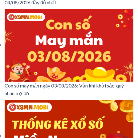
04/08/2026 đầy đủ nhất
Con số may mắn ngày 03/08/2026: Vận khí khởi sắc, quý
nhân trợ lực