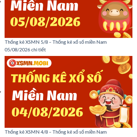
Thống kê XSMN 5/8 – Thống kê xổ số miền Nam
05/08/2026 chi tiết
Thống kê XSMN 4/8 – Thống kê xổ số miền Nam