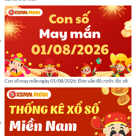
Con số may mắn ngày 01/08/2026: Đón vận đỏ, rước lộc về