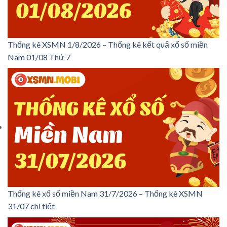
Thống kê XSMN 1/8/2026 – Thống kê kết quả xổ số miền
Nam 01/08 Thứ 7
Thống kê xổ số miền Nam 31/7/2026 – Thống kê XSMN
31/07 chi tiết