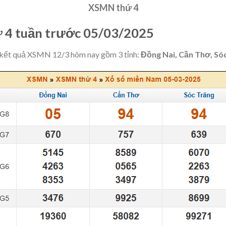
XSMN thứ 4
 4 tuần trước 05/03/2025
h kết quả XSMN 12/3 hôm nay gồm 3 tỉnh:
Đồng Nai, Cần Thơ, Só