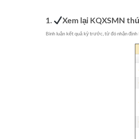
1.
Xem lại KQXSMN thứ
Bình luận kết quả kỳ trước, từ đó nhận địn