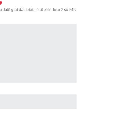
đuôi giải đặc biệt, lô tô xiên, loto 2 số MN