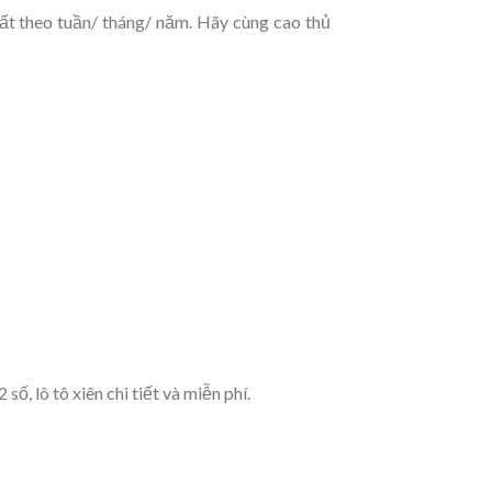
ất theo tuần/ tháng/ năm. Hãy cùng cao thủ
ố, lô tô xiên chi tiết và miễn phí.