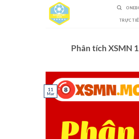
Skip
ONEB
to
content
TRỰC TIẾ
Phân tích XSMN 1
11
Mar