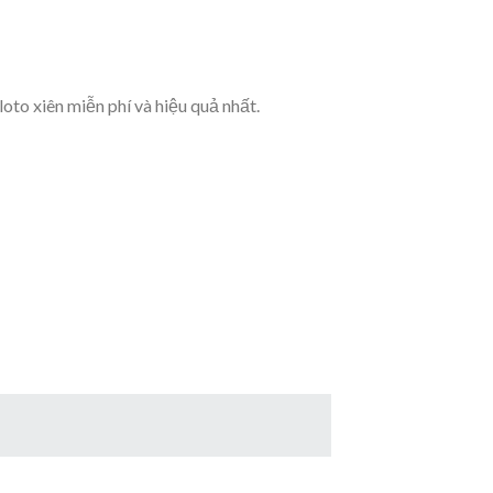
loto xiên miễn phí và hiệu quả nhất.