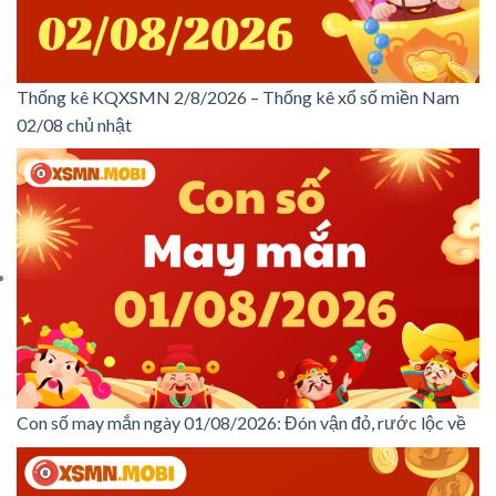
Thống kê KQXSMN 2/8/2026 – Thống kê xổ số miền Nam
02/08 chủ nhật
Con số may mắn ngày 01/08/2026: Đón vận đỏ, rước lộc về