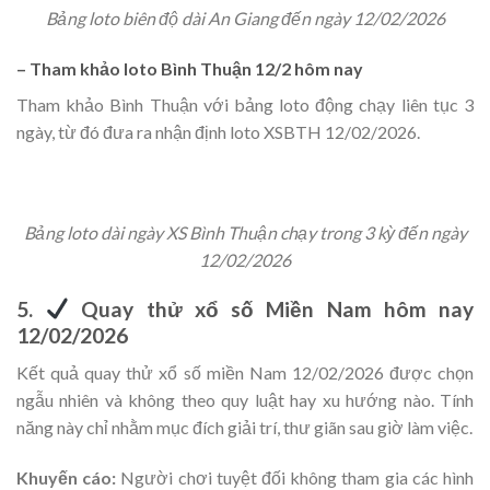
Bảng loto biên độ dài An Giang đến ngày 12/02/2026
– Tham khảo loto Bình Thuận 12/2 hôm nay
Tham khảo Bình Thuận với bảng loto động chạy liên tục 3
ngày, từ đó đưa ra nhận định loto XSBTH 12/02/2026.
Bảng loto dài ngày XS Bình Thuận chạy trong 3 kỳ đến ngày
12/02/2026
5.
Quay thử xổ số Miền Nam hôm nay
12/02/2026
Kết quả quay thử xổ số miền Nam 12/02/2026 được chọn
ngẫu nhiên và không theo quy luật hay xu hướng nào. Tính
năng này chỉ nhằm mục đích giải trí, thư giãn sau giờ làm việc.
Khuyến cáo:
Người chơi tuyệt đối không tham gia các hình