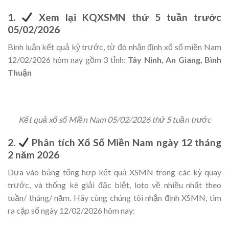
1.
Xem lại KQXSMN thứ 5 tuần trước
05/02/2026
Bình luận kết quả kỳ trước, từ đó nhận định xổ số miền Nam
12/02/2026 hôm nay gồm 3 tỉnh:
Tây Ninh, An Giang, Bình
Thuận
Kết quả xổ số Miền Nam 05/02/2026 thứ 5 tuần trước
2.
Phân tích Xổ Số Miền Nam ngày 12 tháng
2 năm 2026
Dựa vào bảng tổng hợp kết quả XSMN trong các kỳ quay
trước, và thống kê giải đặc biệt, loto về nhiều nhất theo
tuần/ tháng/ năm. Hãy cùng chúng tôi nhận định XSMN, tìm
ra cặp số ngày 12/02/2026 hôm nay: