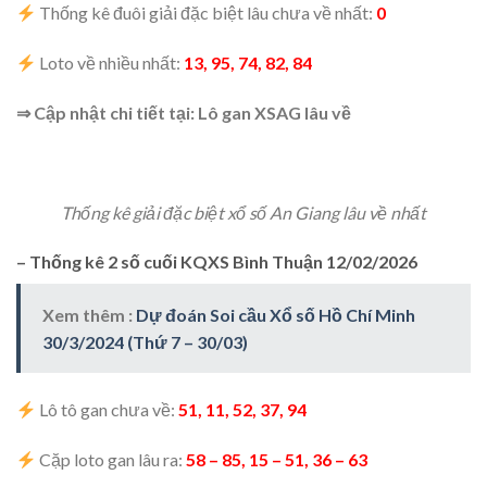
Thống kê đuôi giải đặc biệt lâu chưa về nhất:
0
Loto về nhiều nhất:
13, 95, 74, 82, 84
⇒ Cập nhật chi tiết tại: Lô gan XSAG lâu về
Thống kê giải đặc biệt xổ số An Giang lâu về nhất
– Thống kê 2 số cuối KQXS Bình Thuận 12/02/2026
Xem thêm :
Dự đoán Soi cầu Xổ số Hồ Chí Minh
30/3/2024 (Thứ 7 – 30/03)
Lô tô gan chưa về:
51, 11, 52, 37, 94
Cặp loto gan lâu ra:
58 – 85, 15 – 51, 36 – 63