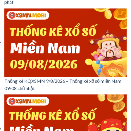
phát
Thống kê KQXSMN 9/8/2026 – Thống kê xổ số miền Nam
09/08 chủ nhật