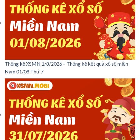
Thống kê XSMN 1/8/2026 – Thống kê kết quả xổ số miền
Nam 01/08 Thứ 7