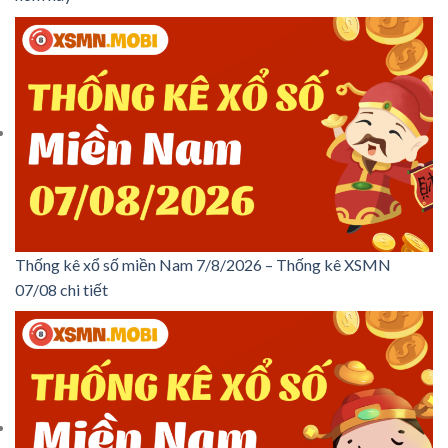
Thống kê xổ số miền Nam 7/8/2026 – Thống kê XSMN
07/08 chi tiết