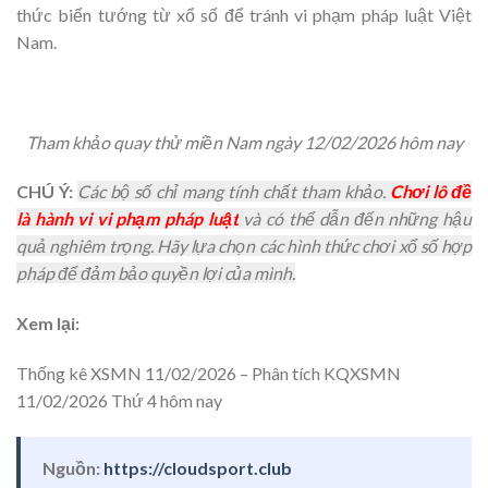
thức biến tướng từ xổ số để tránh vi phạm pháp luật Việt
Nam.
Tham khảo quay thử miền Nam ngày 12/02/2026 hôm nay
CHÚ Ý:
Các bộ số chỉ mang tính chất tham khảo.
Chơi lô đề
là hành vi vi phạm pháp luật
và có thể dẫn đến những hậu
quả nghiêm trọng. Hãy lựa chọn các hình thức chơi xổ số hợp
pháp để đảm bảo quyền lợi của mình.
Xem lại:
Thống kê XSMN 11/02/2026 – Phân tích KQXSMN
11/02/2026 Thứ 4 hôm nay
Nguồn:
https://cloudsport.club