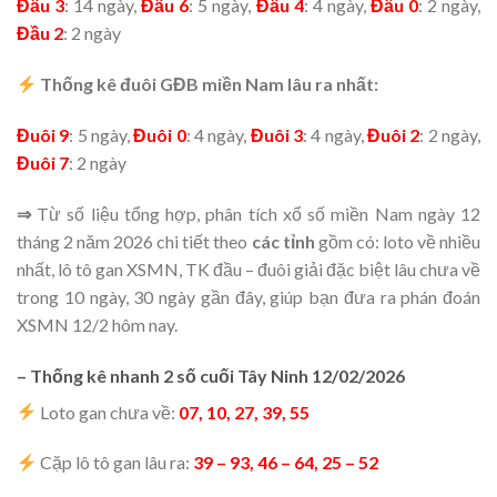
Đầu 3
: 14 ngày,
Đầu 6
: 5 ngày,
Đầu 4
: 4 ngày,
Đầu 0
: 2 ngày,
Đầu 2
: 2 ngày
Thống kê đuôi GĐB miền Nam lâu ra nhất:
Đuôi 9
: 5 ngày,
Đuôi 0
: 4 ngày,
Đuôi 3
: 4 ngày,
Đuôi 2
: 2 ngày,
Đuôi 7
: 2 ngày
⇒
Từ số liệu tổng hợp, phân tích xổ số miền Nam ngày 12
tháng 2 năm 2026 chi tiết theo
các tỉnh
gồm có: loto về nhiều
nhất, lô tô gan XSMN, TK đầu – đuôi giải đặc biệt lâu chưa về
trong 10 ngày, 30 ngày gần đây, giúp bạn đưa ra phán đoán
XSMN 12/2 hôm nay.
– Thống kê nhanh 2 số cuối Tây Ninh 12/02/2026
Loto gan chưa về:
07, 10, 27, 39, 55
Cặp lô tô gan lâu ra:
39 – 93, 46 – 64, 25 – 52