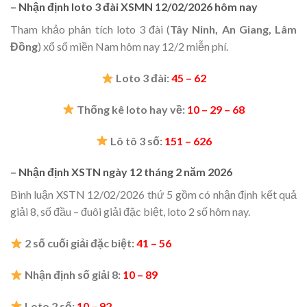
– Nhận định loto 3 đài XSMN 12/02/2026 hôm nay
Tham khảo phân tích loto 3 đài (
Tây Ninh, An Giang, Lâm
Đồng
) xổ số miền Nam hôm nay 12/2 miễn phí.
Loto 3 đài:
45 – 62
Thống kê loto hay về:
10 – 29 – 68
Lô tô 3 số:
151 – 626
– Nhận định XSTN ngày 12 tháng 2 năm 2026
Bình luận XSTN 12/02/2026 thứ 5 gồm có nhận định kết quả
giải 8, số đầu – đuôi giải đặc biệt, loto 2 số hôm nay.
2 số cuối giải đặc biệt:
41 – 56
Nhận định số giải 8:
10 – 89
Loto 2 số:
10 – 92