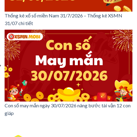
Thống kê xổ số miền Nam 31/7/2026 – Thống kê XSMN
31/07 chi tiết
Con số may mắn ngày 30/07/2026 nâng bước tài vận 12 con
giáp