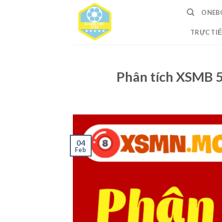
Skip
ONEB
to
content
TRỰC TIẾ
Phân tích XSMB 
04
Feb