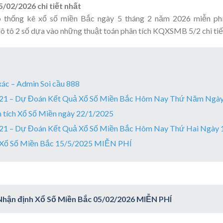
/02/2026 chi tiết nhất
 thống kê xổ số miền Bắc ngày 5 tháng 2 năm 2026 miễn phí
 lô tô 2 số dựa vào những thuật toán phân tích KQXSMB 5/2 chi tiế
ác – Admin Soi cầu 888
021 – Dự Đoán Kết Quả Xổ Số Miền Bắc Hôm Nay Thứ Năm Ngày
tích Xổ Số Miền ngày 22/1/2025
021 – Dự Đoán Kết Quả Xổ Số Miền Bắc Hôm Nay Thứ Hai Ngày 
h Xổ Số Miền Bắc 15/5/2025 MIỄN PHÍ
Nhận định Xổ Số Miền Bắc 05/02/2026 MIỄN PHÍ