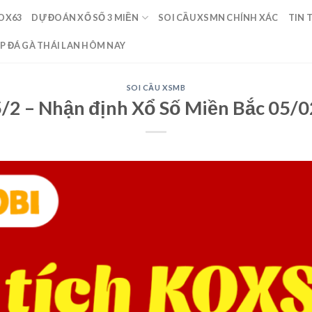
OX63
DỰ ĐOÁN XỔ SỐ 3 MIỀN
SOI CẦU XSMN CHÍNH XÁC
TIN 
P ĐÁ GÀ THÁI LAN HÔM NAY
SOI CẦU XSMB
5/2 – Nhận định Xổ Số Miền Bắc 05/