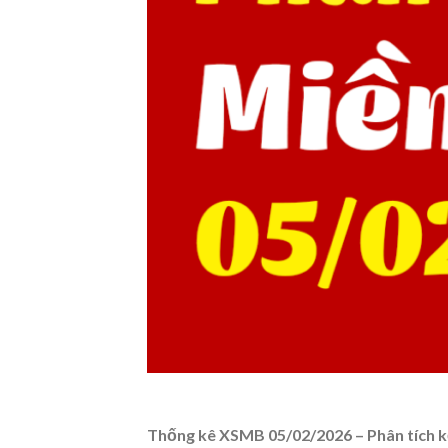
Thống kê XSMB 05/02/2026 – Phân tích k