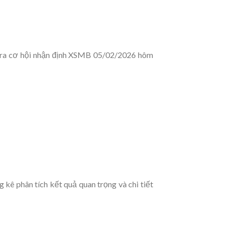
m ra cơ hội nhận định XSMB 05/02/2026 hôm
g kê phân tích kết quả quan trọng và chi tiết