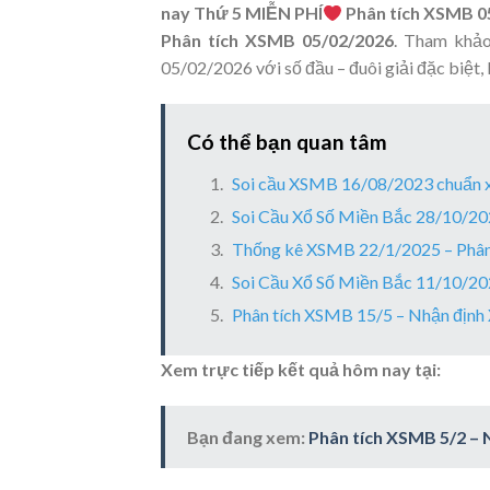
nay Thứ 5 MIỄN PHÍ
Phân tích XSMB 05
Phân tích XSMB 05/02/2026
.
Tham khảo
05/02/2026 với số đầu – đuôi giải đặc biệt,
Có thể bạn quan tâm
Soi cầu XSMB 16/08/2023 chuẩn x
Soi Cầu Xổ Số Miền Bắc 28/10/2
Thống kê XSMB 22/1/2025 – Phân 
Soi Cầu Xổ Số Miền Bắc 11/10/2
Phân tích XSMB 15/5 – Nhận địn
Xem trực tiếp kết quả hôm nay tại:
Bạn đang xem:
Phân tích XSMB 5/2 – 