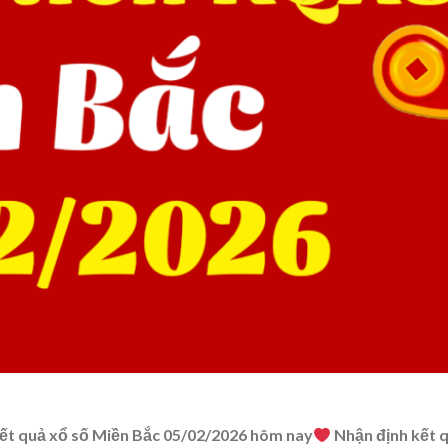
ết quả xổ số Miền Bắc 05/02/2026 hôm nay
Nhận định kết 