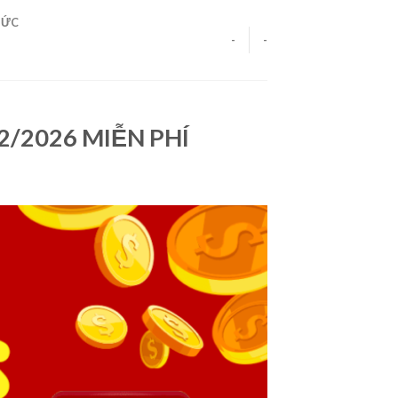
TỨC
-
-
02/2026 MIỄN PHÍ