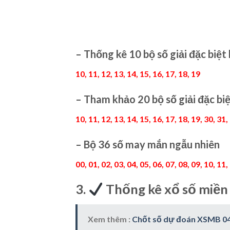
– Thống kê 10 bộ số giải đặc biệ
10, 11, 12, 13, 14, 15, 16, 17, 18, 19
– Tham khảo 20 bộ số giải đặc bi
10, 11, 12, 13, 14, 15, 16, 17, 18, 19, 30, 31,
– Bộ 36 số may mắn ngẫu nhiên
00, 01, 02, 03, 04, 05, 06, 07, 08, 09, 10, 11,
3.
Thống kê xổ số miền
Xem thêm :
Chốt số dự đoán XSMB 04