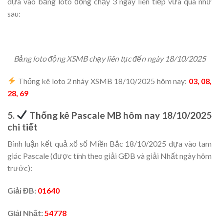
dựa vào bảng loto động chạy 3 ngày liên tiếp vừa qua như
sau:
Bảng loto động XSMB chạy liên tục đến ngày 18/10/2025
Thống kê loto 2 nháy XSMB 18/10/2025 hôm nay:
03, 08,
28, 69
5.
Thống kê Pascale MB hôm nay 18/10/2025
chi tiết
Bình luận kết quả xổ số Miền Bắc 18/10/2025 dựa vào tam
giác Pascale (được tính theo giải GĐB và giải Nhất ngày hôm
trước):
Giải ĐB:
01640
Giải Nhất:
54778