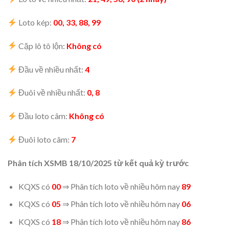
Loto kép:
00, 33, 88, 99
Cặp lô tô lộn:
Không có
Đầu về nhiều nhất:
4
Đuôi về nhiều nhất:
0, 8
Đầu loto câm:
Không có
Đuôi loto câm:
7
Phân tích XSMB 18/10/2025 từ kết quả kỳ trước
KQXS có
00
⇒ Phân tích loto về nhiều hôm nay
89
KQXS có
05
⇒ Phân tích loto về nhiều hôm nay
06
KQXS có
18
⇒ Phân tích loto về nhiều hôm nay
86