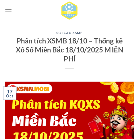
Skip
to
content
SOI CẦU XSMB
Phân tích XSMB 18/10 – Thống kê
Xổ Số Miền Bắc 18/10/2025 MIỄN
PHÍ
17
Oct