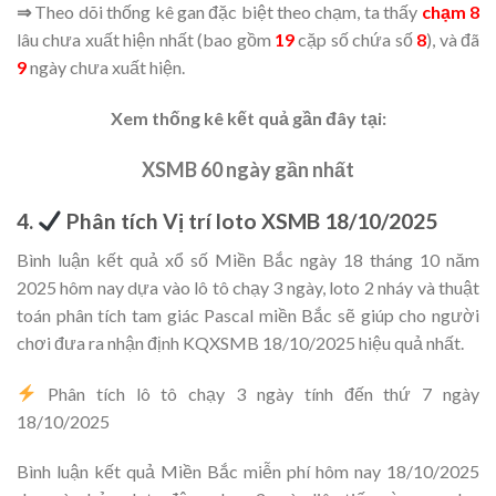
⇒
Theo dõi thống kê gan đặc biệt theo chạm, ta thấy
chạm 8
lâu chưa xuất hiện nhất (bao gồm
19
cặp số chứa số
8
), và đã
9
ngày chưa xuất hiện.
Xem thống kê kết quả gần đây tại:
XSMB 60 ngày gần nhất
4.
Phân tích Vị trí loto XSMB 18/10/2025
Bình luận kết quả xổ số Miền Bắc ngày 18 tháng 10 năm
2025 hôm nay dựa vào lô tô chạy 3 ngày, loto 2 nháy và thuật
toán phân tích tam giác Pascal miền Bắc sẽ giúp cho người
chơi đưa ra nhận định KQXSMB 18/10/2025 hiệu quả nhất.
Phân tích lô tô chạy 3 ngày tính đến thứ 7 ngày
18/10/2025
Bình luận kết quả Miền Bắc miễn phí hôm nay 18/10/2025