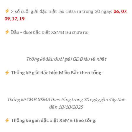
2 số cuối giải đặc biệt lâu chưa ra trong 30 ngày:
06, 07,
09, 17, 19
Đầu – đuôi đặc biệt XSMB lâu chưa ra:
Thống kê đầu đuôi giải GĐB lâu về nhất
Thống kê giải đặc biệt Miền Bắc theo tổng:
Thống kê GĐB XSMB theo tổng trong 30 ngày gần đây tính
đến 18/10/2025
Thống kê gan đặc biệt XSMB theo tổng: