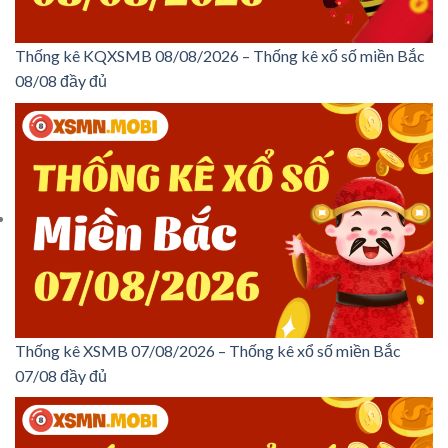
Thống kê KQXSMB 08/08/2026 – Thống kê xổ số miền Bắc
08/08 đầy đủ
Thống kê XSMB 07/08/2026 – Thống kê xổ số miền Bắc
07/08 đầy đủ