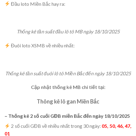
Đầu loto Miền Bắc hay ra:
Thống kê tần suất đầu lô tô MB ngày 18/10/2025
Đuôi loto XSMB về nhiều nhất:
Thống kê tần suất đuôi lô tô Miền Bắc đến ngày 18/10/2025
Cập nhật thống kê MB chi tiết tại:
Thông kê lô gan Miền Bắc
– Thống kê 2 số cuối GĐB miền Bắc đến ngày 18/10/2025
2 số cuối GĐB về nhiều nhất trong 30 ngày:
05, 50, 46, 47,
01