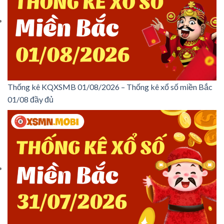
Thống kê KQXSMB 01/08/2026 – Thống kê xổ số miền Bắc
01/08 đầy đủ