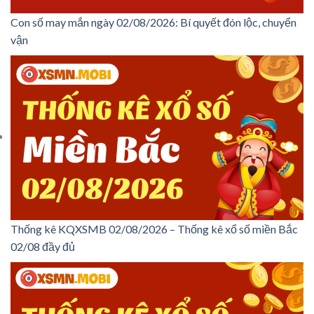
Con số may mắn ngày 02/08/2026: Bí quyết đón lộc, chuyển
vận
Thống kê KQXSMB 02/08/2026 – Thống kê xổ số miền Bắc
02/08 đầy đủ