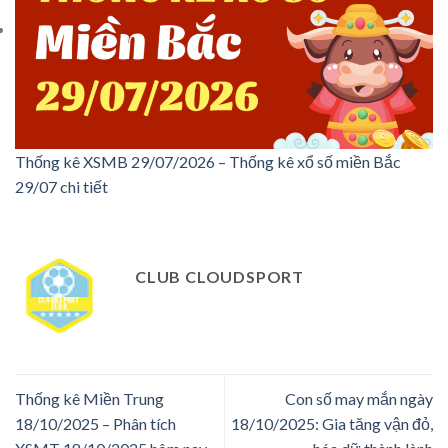
Thống kê XSMB 29/07/2026 – Thống kê xổ số miền Bắc
29/07 chi tiết
CLUB CLOUDSPORT
Thống kê Miền Trung
Con số may mắn ngày
18/10/2025 – Phân tích
18/10/2025: Gia tăng vận đỏ,