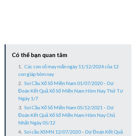
Có thể bạn quan tâm
Các con số may mắn ngày 11/12/2024 của 12
con giáp hôm nay
Soi Cầu Xổ Số Miền Nam 01/07/2020 – Dự
Đoán Kết Quả Xổ Số Miền Nam Hôm Nay Thứ Tư
Ngày 1/7
Soi Cầu Xổ Số Miền Nam 05/12/2021 – Dự
Đoán Kết Quả Xổ Số Miền Nam Hôm Nay Chủ
Nhật Ngày 05/12
Soi cầu XSMN 12/07/2020 – Dự Đoán Kết Quả