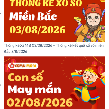
Thống kê XSMB 03/08/2026 – Thống kê kết quả xổ số miền
Bắc 3/8/2026