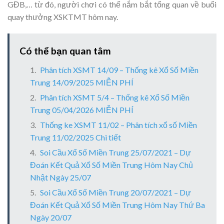
GĐB,… từ đó, người chơi có thể nắm bắt tổng quan về buổi
quay thưởng XSKTMT hôm nay.
Có thể bạn quan tâm
Phân tích XSMT 14/09 – Thống kê Xổ Số Miền
Trung 14/09/2025 MIỄN PHÍ
Phân tích XSMT 5/4 – Thống kê Xổ Số Miền
Trung 05/04/2026 MIỄN PHÍ
Thống ke XSMT 11/02 – Phân tích xổ số Miền
Trung 11/02/2025 Chi tiết
Soi Cầu Xổ Số Miền Trung 25/07/2021 – Dự
Đoán Kết Quả Xổ Số Miền Trung Hôm Nay Chủ
Nhật Ngày 25/07
Soi Cầu Xổ Số Miền Trung 20/07/2021 – Dự
Đoán Kết Quả Xổ Số Miền Trung Hôm Nay Thứ Ba
Ngày 20/07