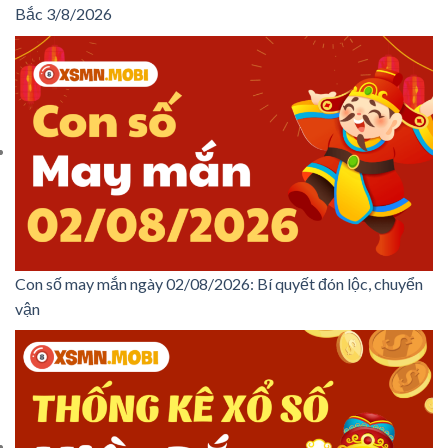
Bắc 3/8/2026
Con số may mắn ngày 02/08/2026: Bí quyết đón lộc, chuyển
vận