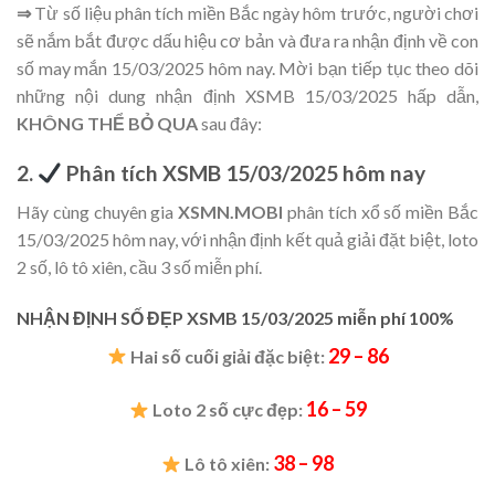
⇒
Từ số liệu phân tích miền Bắc ngày hôm trước, người chơi
sẽ nắm bắt được dấu hiệu cơ bản và đưa ra nhận định về con
số may mắn 15/03/2025 hôm nay. Mời bạn tiếp tục theo dõi
những nội dung nhận định XSMB 15/03/2025 hấp dẫn,
KHÔNG THỂ BỎ QUA
sau đây:
2.
Phân tích XSMB 15/03/2025 hôm nay
Hãy cùng chuyên gia
XSMN.MOBI
phân tích xổ số miền Bắc
15/03/2025 hôm nay, với nhận định kết quả giải đặt biệt, loto
2 số, lô tô xiên, cầu 3 số miễn phí.
NHẬN ĐỊNH SỐ ĐẸP XSMB 15/03/2025 miễn phí 100%
29 – 86
Hai số cuối giải đặc biệt:
16 – 59
Loto 2 số cực đẹp:
38 – 98
Lô tô xiên: