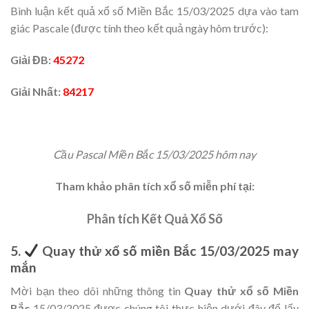
Bình luận kết quả xổ số Miền Bắc 15/03/2025 dựa vào tam
giác Pascale (được tính theo kết quả ngày hôm trước):
Giải ĐB:
45272
Giải Nhất:
84217
Cầu Pascal Miền Bắc 15/03/2025 hôm nay
Tham khảo phân tích xổ số miễn phí tại:
Phân tích Kết Quả Xổ Số
5.
Quay thử xổ số miền Bắc 15/03/2025 may
mắn
Mời bạn theo dõi những thông tin
Quay thử xổ số Miền
Bắc
15/03/2025 được chúng tôi thực hiện dưới đây để lấy