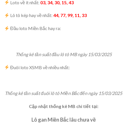
Loto về ít nhất:
03, 34, 30, 15, 43
Lô tô kép hay về nhất:
44, 77, 99, 11, 33
Đầu loto Miền Bắc hay ra:
Thống kê tần suất đầu lô tô MB ngày 15/03/2025
Đuôi loto XSMB về nhiều nhất:
Thống kê tần suất đuôi lô tô Miền Bắc đến ngày 15/03/2025
Cập nhật thống kê MB chi tiết tại:
Lô gan Miền Bắc lâu chưa về