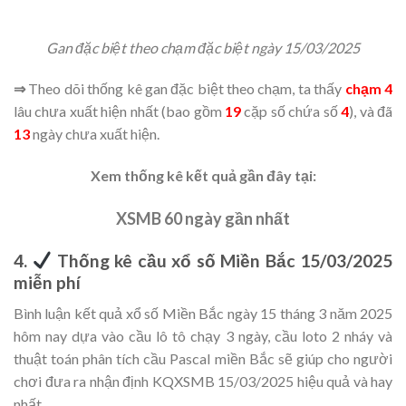
Gan đặc biệt theo chạm đặc biệt ngày 15/03/2025
⇒
Theo dõi thống kê gan đặc biệt theo chạm, ta thấy
chạm
4
lâu chưa xuất hiện nhất (bao gồm
19
cặp số chứa số
4
), và đã
13
ngày chưa xuất hiện.
Xem thống kê kết quả gần đây tại:
XSMB 60 ngày gần nhất
4.
Thống kê cầu xổ số Miền Bắc 15/03/2025
miễn phí
Bình luận kết quả xổ số Miền Bắc ngày 15 tháng 3 năm 2025
hôm nay dựa vào cầu lô tô chạy 3 ngày, cầu loto 2 nháy và
thuật toán phân tích cầu Pascal miền Bắc sẽ giúp cho người
chơi đưa ra nhận định KQXSMB 15/03/2025 hiệu quả và hay
nhất.