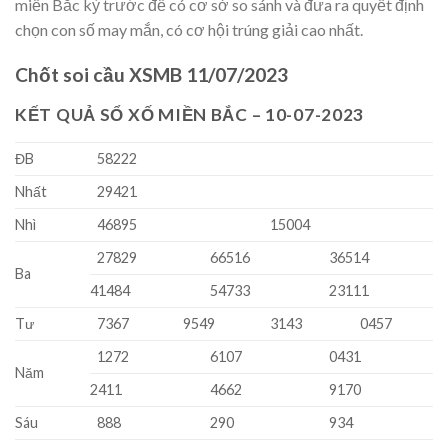
miền Bắc kỳ trước để có cơ sở so sánh và đưa ra quyết định
chọn con số may mắn, có cơ hội trúng giải cao nhất.
Chốt soi cầu XSMB
11/07/2023
KẾT QUẢ SỔ XỐ MIỀN BẮC – 10-07-2023
ĐB
58222
Nhất
29421
Nhì
46895
15004
27829
66516
36514
Ba
41484
54733
23111
Tư
7367
9549
3143
0457
1272
6107
0431
Năm
2411
4662
9170
Sáu
888
290
934