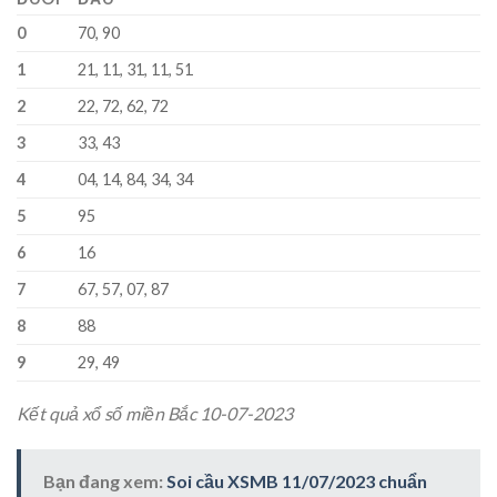
0
70, 90
1
21, 11, 31, 11, 51
2
22, 72, 62, 72
3
33, 43
4
04, 14, 84, 34, 34
5
95
6
16
7
67, 57, 07, 87
8
88
9
29, 49
Kết quả xổ số miền Bắc
10-07-2023
Bạn đang xem:
Soi cầu XSMB 11/07/2023 chuẩn