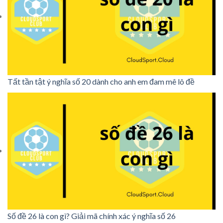
Tất tần tật ý nghĩa số 20 dành cho anh em đam mê lô đề
Số đề 26 là con gì? Giải mã chính xác ý nghĩa số 26