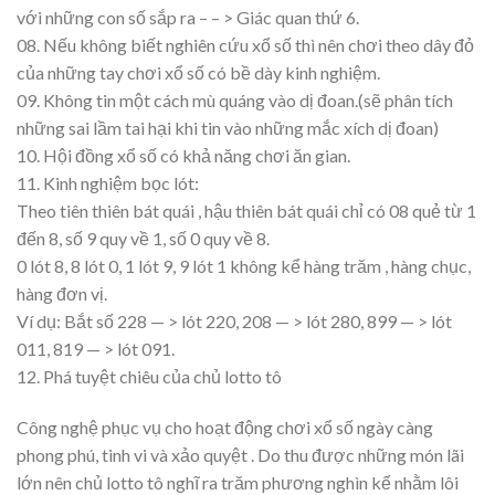
với những con số sắp ra – – > Giác quan thứ 6.
08. Nếu không biết nghiên cứu xổ số thì nên chơi theo dây đỏ
của những tay chơi xổ số có bề dày kinh nghiệm.
09. Không tin một cách mù quáng vào dị đoan.(sẽ phân tích
những sai lầm tai hại khi tin vào những mắc xích dị đoan)
10. Hội đồng xổ số có khả năng chơi ăn gian.
11. Kinh nghiệm bọc lót:
Theo tiên thiên bát quái , hậu thiên bát quái chỉ có 08 quẻ từ 1
đến 8, số 9 quy về 1, số 0 quy về 8.
0 lót 8, 8 lót 0, 1 lót 9, 9 lót 1 không kể hàng trăm , hàng chục,
hàng đơn vị.
Ví dụ: Bắt số 228 — > lót 220, 208 — > lót 280, 899 — > lót
011, 819 — > lót 091.
12. Phá tuyệt chiêu của chủ lotto tô
Công nghệ phục vụ cho hoạt động chơi xổ số ngày càng
phong phú, tinh vi và xảo quyệt . Do thu được những món lãi
lớn nên chủ lotto tô nghĩ ra trăm phương nghìn kế nhằm lôi