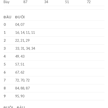
Bảy
87
34
51
72
ĐẦU
ĐUÔI
0
04, 07
1
16, 14, 11, 11
2
22, 21, 29
3
33, 31, 34, 34
4
49, 43
5
57, 51
6
67, 62
7
72, 70, 72
8
84, 88, 87
9
95, 90
ĐUÔI
ĐẦU