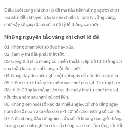
Điều cuối cùng khi chơi lô đề mà hầu hết những người chơi
lâu năm đều khuyên bạn là nên chuẩn bị tâm lý vững vàng,
như vậy sẽ giúp đánh số lô đề tỷ lệ thắng cao hơn.
Những nguyên tắc vàng khi chơi lô đề
01. Không phân biệt số đẹp hay xấu.
02. Tâm lý thi đấu phải thật tốt.
03. Công thủ nhịp nhàng có chiến thuật. Dẹp bỏ tư tưởng sát
nhà thầu lotto tô chỉ trong một lần chơi.
04. Đang dây đen nên nghỉ một vài ngày để cắt đứt dây đen.
05. Hôm trước thắng lớn hôm sau chơi nhỏ lại. Trường hợp
đặc biệt 03 ngày thắng liên tục thì ngày thứ tư chơi nhỏ lại,
nếu thua hôm sau nghỉ xả hơi liền.
06. Không nên nuôi số kéo dài nhiều ngày, cứ cho rằng ngày
hôm đó số nuôi ra ta vẫn còn n-1 cơ hội cho những số còn lại.
07. Nếu không đầu tư nghiên cứu số sẽ không bao giờ thắng.
Trong quá trình nghiên cứu số chúng ta sẽ có cảm ứng rất tốt