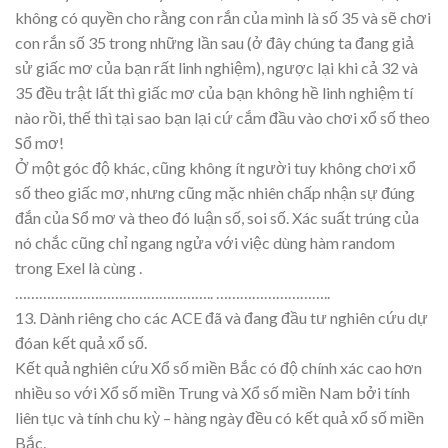
không có quyền cho rằng con rắn của mình là số 35 và sẽ chơi
con rắn số 35 trong những lần sau (ở đây chúng ta đang giả
sử giấc mơ của bạn rất linh nghiệm), ngược lại khi cả 32 và
35 đều trật lất thì giấc mơ của bạn không hề linh nghiệm tí
nào rồi, thế thì tại sao bạn lại cứ cắm đầu vào chơi xổ số theo
Sổ mơ!
Ở một góc độ khác, cũng không ít người tuy không chơi xổ
số theo giấc mơ, nhưng cũng mặc nhiên chấp nhận sự đúng
đắn của Sổ mơ và theo đó luận số, soi số. Xác suất trúng của
nó chắc cũng chỉ ngang ngửa với việc dùng hàm random
trong Exel là cùng .
………………………………………….. ………………………..
13. Dành riêng cho các ACE đã và đang đầu tư nghiên cứu dự
đóan kết quả xổ số.
Kết quả nghiên cứu Xổ số miền Bắc có độ chính xác cao hơn
nhiều so với Xổ số miền Trung và Xổ số miền Nam bởi tính
liên tục và tính chu kỳ – hàng ngày đều có kết quả xổ số miền
Bắc.