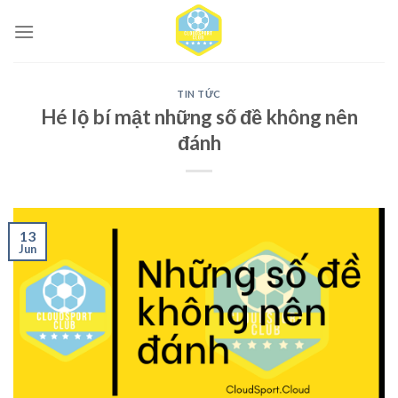
Skip
to
content
TIN TỨC
Hé lộ bí mật những số đề không nên
đánh
13
Jun