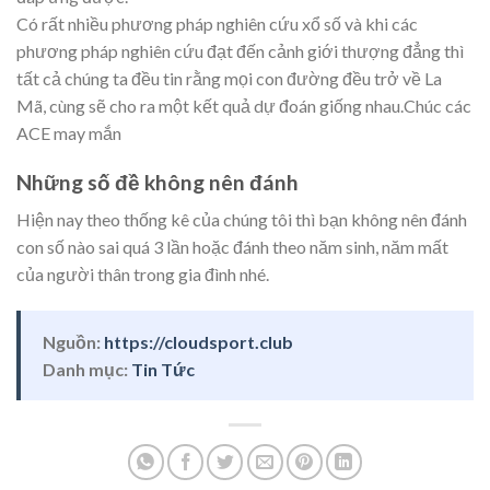
Có rất nhiều phương pháp nghiên cứu xổ số và khi các
phương pháp nghiên cứu đạt đến cảnh giới thượng đẳng thì
tất cả chúng ta đều tin rằng mọi con đường đều trở về La
Mã, cùng sẽ cho ra một kết quả dự đoán giống nhau.Chúc các
ACE may mắn
Những số đề không nên đánh
Hiện nay theo thống kê của chúng tôi thì bạn không nên đánh
con số nào sai quá 3 lần hoặc đánh theo năm sinh, năm mất
của người thân trong gia đình nhé.
Nguồn:
https://cloudsport.club
Danh mục:
Tin Tức