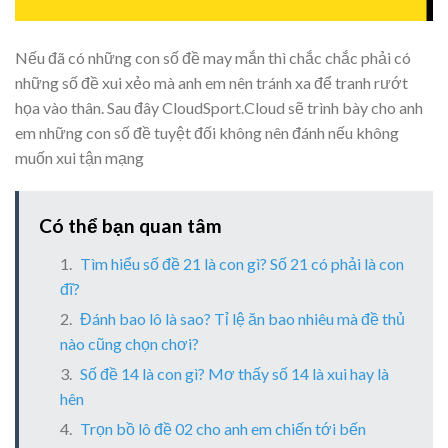
Nếu đã có những con số đề may mắn thì chắc chắc phải có
những số đề xui xẻo mà anh em nên tránh xa để tranh rướt
họa vào thân. Sau đây CloudSport.Cloud sẽ trình bày cho anh
em những con số đề tuyệt đối không nên đánh nếu không
muốn xui tận mạng
Có thể bạn quan tâm
Tìm hiểu số đề 21 là con gì? Số 21 có phải là con
đĩ?
Đánh bao lô là sao? Tỉ lệ ăn bao nhiêu mà đề thủ
nào cũng chọn chơi?
Số đề 14 là con gì? Mơ thấy số 14 là xui hay là
hên
Trọn bồ lô đề 02 cho anh em chiến tới bến