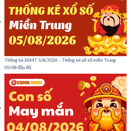
Thống kê XSMT 5/8/2026 – Thống kê xổ số miền Trung
05/08 đầy đủ