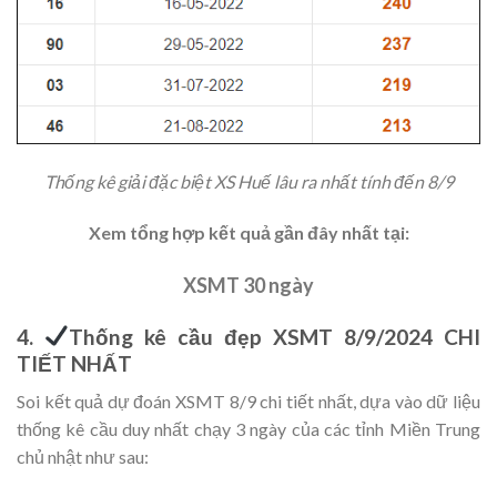
Thống kê giải đặc biệt XS Huế lâu ra nhất tính đến 8/9
Xem tổng hợp kết quả gần đây nhất tại:
XSMT 30 ngày
4.
Thống kê cầu đẹp XSMT 8/9/2024 CHI
TIẾT NHẤT
Soi kết quả dự đoán XSMT 8/9 chi tiết nhất, dựa vào dữ liệu
thống kê cầu duy nhất chạy 3 ngày của các tỉnh Miền Trung
chủ nhật như sau: