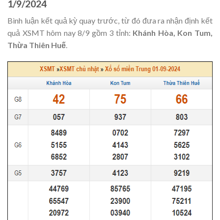
1/9/2024
Bình luận kết quả kỳ quay trước, từ đó đưa ra nhận định kết
quả XSMT hôm nay 8/9 gồm 3 tỉnh:
Khánh Hòa, Kon Tum,
Thừa Thiên Huế
.