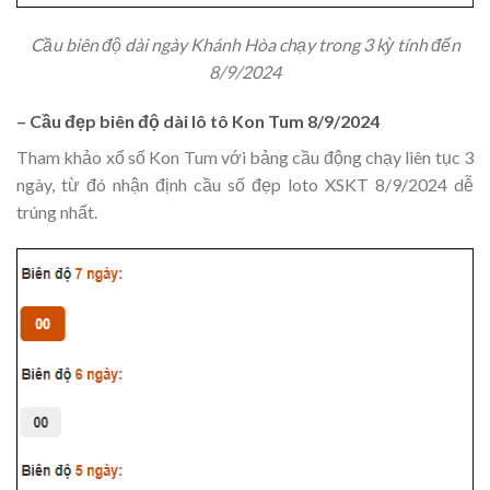
Cầu biên độ dài ngày Khánh Hòa chạy trong 3 kỳ tính đến
8/9/2024
– Cầu đẹp biên độ dài lô tô Kon Tum 8/9/2024
Tham khảo xổ số Kon Tum với bảng cầu động chạy liên tục 3
ngày, từ đó nhận định cầu số đẹp loto XSKT 8/9/2024 dễ
trúng nhất.