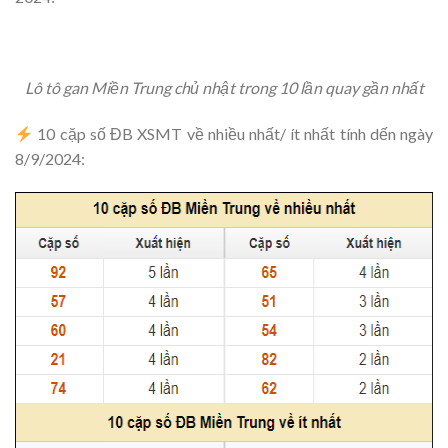
Lô tô gan Miền Trung chủ nhật trong 10 lần quay gần nhất
10 cặp số ĐB XSMT về nhiều nhất/ ít nhất tính dến ngày
8/9/2024: