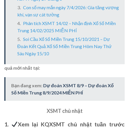
Con số may mắn ngày 7/4/2026: Gia tăng vượng
khí, vạn sự cát tường
Phân tích XSMT 14/02 – Nhận định Xổ Số Miền
Trung 14/02/2025 MIỄN PHÍ
Soi Cầu Xổ Số Miền Trung 15/10/2021 – Dự
Đoán Kết Quả Xổ Số Miền Trung Hôm Nay Thứ
Sáu Ngày 15/10
quả mới nhất tại:
Bạn đang xem:
Dự đoán XSMT 8/9 – Dự đoán Xổ
Số Miền Trung 8/9/2024 MIỄN PHÍ
XSMT chủ nhật
1.
Xem lại KQXSMT chủ nhật tuần trước