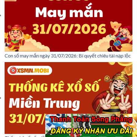
Con số may mắn ngày 31/07/2026: Bí quyết chiêu tài nạp lộc