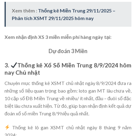
Xem thêm :
Thống kê Miền Trung 29/11/2025 –
Phân tích XSMT 29/11/2025 hôm nay
Xem nhận định XS 3 miền miễn phí hàng ngày tại:
Dự đoán 3 Miền
3.
Thống kê Xổ Số Miền Trung 8/9/2024 hôm
nay Chủ nhật
Chuyên mục thống kê XSMT chủ nhật ngày 8/9/2024 đưa ra
những số liệu quan trọng bao gồm: loto gan MT lâu chưa về,
10 cặp số ĐB Miền Trung về nhiều/ ít nhất, đầu – đuôi số đặc
biệt lâu chưa xuất hiện. Từ đó, giúp bạn nhận định kết quả dự
đoán xổ số miền Trung 8/9 hiệu quả nhất.
Thống kê lô gan XSMT chủ nhật ngày 8 tháng 9 năm
2024: