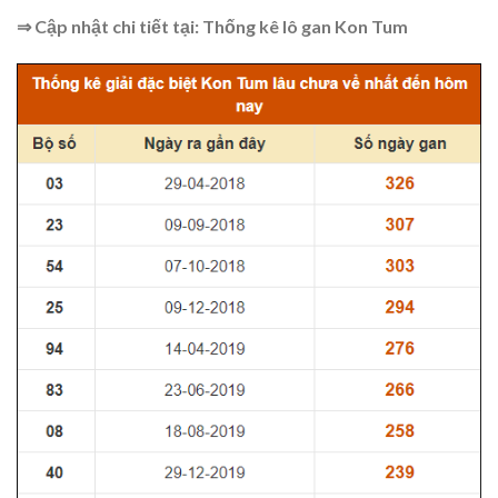
⇒ Cập nhật chi tiết tại:
Thống kê lô gan Kon Tum