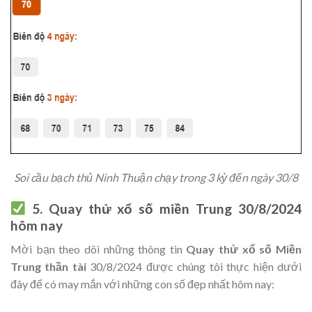
Soi cầu bạch thủ Ninh Thuận chạy trong 3 kỳ đến ngày 30/8
5. Quay thử xổ số miền Trung 30/8/2024
hôm nay
Mời bạn theo dõi những thông tin
Quay thử xổ số Miền
Trung thần tài
30/8/2024 được chúng tôi thực hiện dưới
đây để có may mắn với những con số đẹp nhất hôm nay: