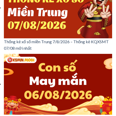
Thống kê xổ số miền Trung 7/8/2026 – Thống kê KQXSMT
07/08 mới nhất