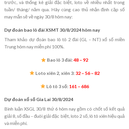
trước, và thống kê giải đặc biệt, loto về nhiều nhất trong
tuần/ tháng/ năm qua. Hãy cùng cao thủ nhận định cặp số
may mắn sẽ về ngày 30/8 hôm nay:
Dự đoán bao lô đài XSMT 30/8/2024 hôm nay
Tham khảo dự đoán bao lô tô 2 đài (GL – NT) xổ số miền
Trung hôm nay miễn phí 100%.
Bao lô 3 đài:
48 – 92
Loto xiên 2, xiên 3:
32 – 56 – 82
Lô tô 3 số:
161 – 686
Dự đoán xổ số Gia Lai 30/8/2024
Bình luận XSGL 30/8 thứ 6 hôm nay gồm có chốt số kết quả
giải 8, số đầu – đuôi giải đặc biệt, loto 2 số, lô tô xiên hiệu quả
và miễn phí.