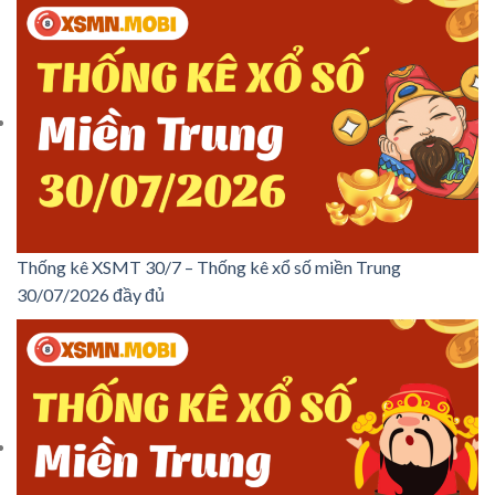
Thống kê XSMT 30/7 – Thống kê xổ số miền Trung
30/07/2026 đầy đủ