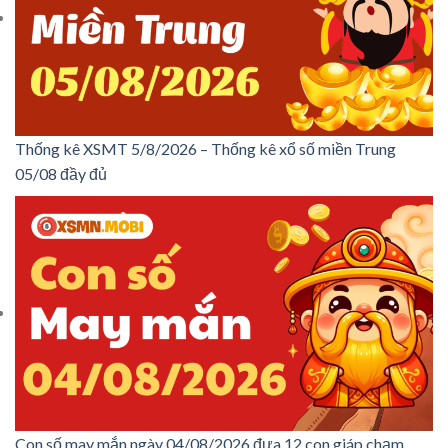
Thống kê XSMT 5/8/2026 – Thống kê xổ số miền Trung
05/08 đầy đủ
Con số may mắn ngày 04/08/2026 đưa 12 con giáp chạm