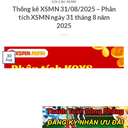
SOI CẦU XSMN
Thống kê XSMN 31/08/2025 – Phân
tích XSMN ngày 31 tháng 8 năm
2025
30
Aug