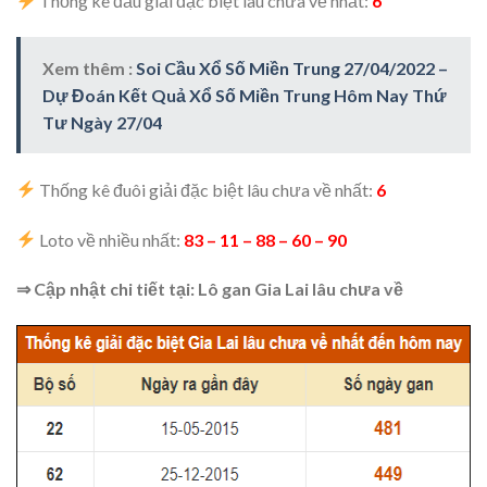
Thống kê đầu giải đặc biệt lâu chưa về nhất:
6
Xem thêm :
Soi Cầu Xổ Số Miền Trung 27/04/2022 –
Dự Đoán Kết Quả Xổ Số Miền Trung Hôm Nay Thứ
Tư Ngày 27/04
Thống kê đuôi giải đặc biệt lâu chưa về nhất:
6
Loto về nhiều nhất:
83 – 11 – 88 – 60 – 90
⇒ Cập nhật chi tiết tại:
Lô gan Gia Lai lâu chưa về