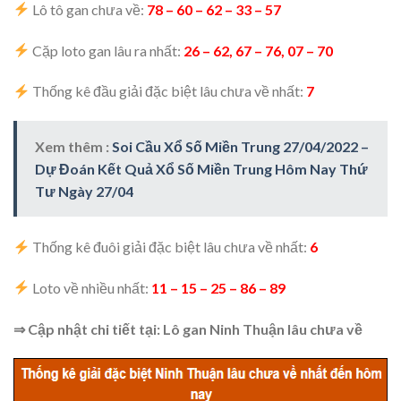
Lô tô gan chưa về:
78 – 60 – 62 – 33 – 57
Cặp loto gan lâu ra nhất:
26 – 62, 67 – 76, 07 – 70
Thống kê đầu giải đặc biệt lâu chưa về nhất:
7
Xem thêm :
Soi Cầu Xổ Số Miền Trung 27/04/2022 –
Dự Đoán Kết Quả Xổ Số Miền Trung Hôm Nay Thứ
Tư Ngày 27/04
Thống kê đuôi giải đặc biệt lâu chưa về nhất:
6
Loto về nhiều nhất:
11 – 15 – 25 – 86 – 89
⇒ Cập nhật chi tiết tại:
Lô gan Ninh Thuận lâu chưa về