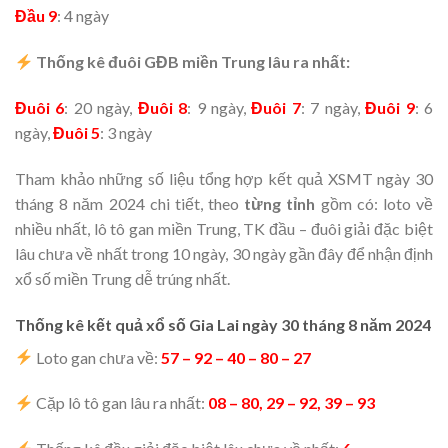
Đầu 9
: 4 ngày
Thống kê đuôi GĐB miền Trung lâu ra nhất:
Đuôi 6
: 20 ngày,
Đuôi 8
: 9 ngày,
Đuôi 7
: 7 ngày,
Đuôi 9
: 6
ngày,
Đuôi 5
: 3 ngày
Tham khảo những số liệu tổng hợp kết quả XSMT ngày 30
tháng 8 năm 2024 chi tiết, theo
từng tỉnh
gồm có: loto về
nhiều nhất, lô tô gan miền Trung, TK đầu – đuôi giải đặc biệt
lâu chưa về nhất trong 10 ngày, 30 ngày gần đây để nhận định
xổ số miền Trung dễ trúng nhất.
Thống kê kết quả xổ số Gia Lai ngày 30 tháng 8 năm 2024
Loto gan chưa về:
57 – 92 – 40 – 80 – 27
Cặp lô tô gan lâu ra nhất:
08 – 80, 29 – 92, 39 – 93