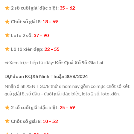
2 số cuối giải đặc biệt:
35 – 62
Chốt số giải 8:
18 – 69
Loto 2 số:
37 – 90
Lô tô xiên đẹp:
22 – 55
⇒
Xem trực tiếp tại đây:
Kết Quả Xổ Số Gia Lai
Dự đoán KQXS Ninh Thuận 30/8/2024
Nhận định XSNT 30/8 thứ 6 hôm nay gồm có mục chốt số kết
quả giải 8, số đầu – đuôi giải đặc biệt, loto 2 số, loto xiên.
2 số cuối giải đặc biệt:
25 – 69
Chốt số giải 8:
10 – 52