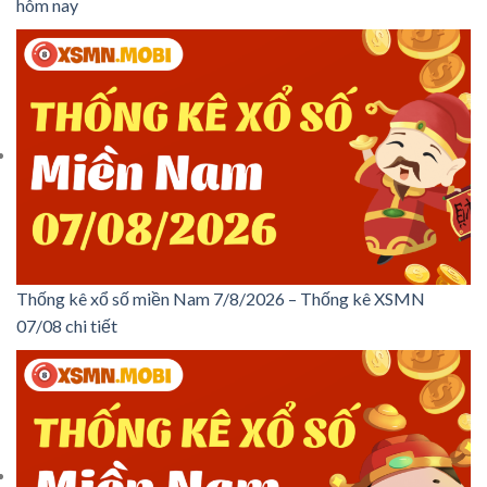
hôm nay
Thống kê xổ số miền Nam 7/8/2026 – Thống kê XSMN
07/08 chi tiết