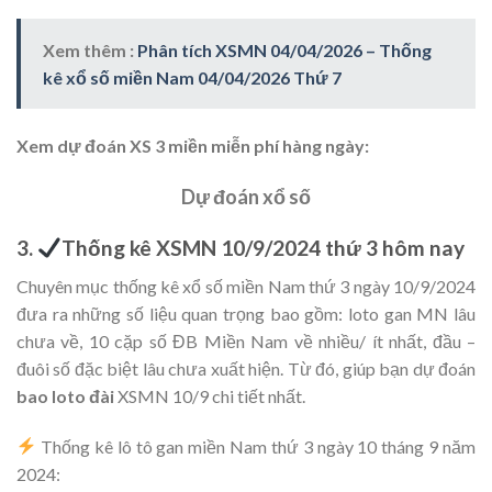
Xem thêm :
Phân tích XSMN 04/04/2026 – Thống
kê xổ số miền Nam 04/04/2026 Thứ 7
Xem dự đoán XS 3 miền miễn phí hàng ngày:
Dự đoán xổ số
3.
Thống kê XSMN 10/9/2024 thứ 3 hôm nay
Chuyên mục thống kê xổ số miền Nam thứ 3 ngày 10/9/2024
đưa ra những số liệu quan trọng bao gồm: loto gan MN lâu
chưa về, 10 cặp số ĐB Miền Nam về nhiều/ ít nhất, đầu –
đuôi số đặc biệt lâu chưa xuất hiện. Từ đó, giúp bạn dự đoán
bao loto đài
XSMN 10/9 chi tiết nhất.
Thống kê lô tô gan miền Nam thứ 3 ngày 10 tháng 9 năm
2024: