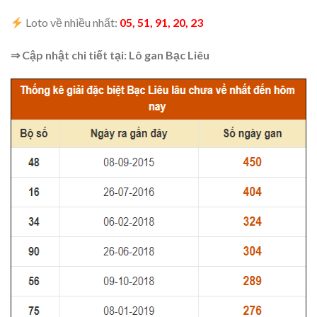
Loto về nhiều nhất:
05, 51, 91, 20, 23
⇒ Cập nhật chi tiết tại: Lô gan Bạc Liêu