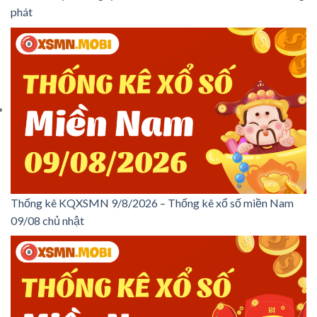
phát
Thống kê KQXSMN 9/8/2026 – Thống kê xổ số miền Nam
09/08 chủ nhật