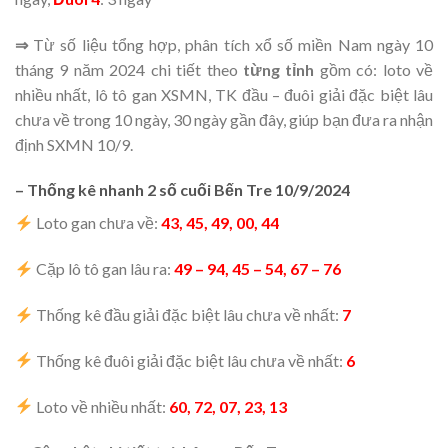
⇒
Từ số liệu tổng hợp, phân tích xổ số miền Nam ngày 10
tháng 9 năm 2024 chi tiết theo
từng tỉnh
gồm có: loto về
nhiều nhất, lô tô gan XSMN, TK đầu – đuôi giải đặc biệt lâu
chưa về trong 10 ngày, 30 ngày gần đây, giúp bạn đưa ra nhận
định SXMN 10/9.
– Thống kê nhanh 2 số cuối Bến Tre 10/9/2024
Loto gan chưa về:
43, 45, 49, 00, 44
Cặp lô tô gan lâu ra:
49 – 94, 45 – 54, 67 – 76
Thống kê đầu giải đặc biệt lâu chưa về nhất:
7
Thống kê đuôi giải đặc biệt lâu chưa về nhất:
6
Loto về nhiều nhất:
60, 72, 07, 23, 13