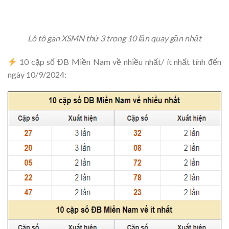
Lô tô gan XSMN thứ 3 trong 10 lần quay gần nhất
10 cặp số ĐB Miền Nam về nhiều nhất/ ít nhất tính đến
ngày 10/9/2024: