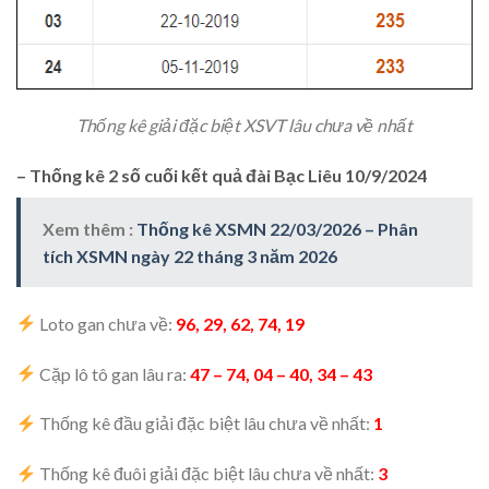
Thống kê giải đặc biệt XSVT lâu chưa về nhất
– Thống kê 2 số cuối kết quả đài Bạc Liêu 10/9/2024
Xem thêm :
Thống kê XSMN 22/03/2026 – Phân
tích XSMN ngày 22 tháng 3 năm 2026
Loto gan chưa về:
96, 29, 62, 74, 19
Cặp lô tô gan lâu ra:
47 – 74, 04 – 40, 34 – 43
Thống kê đầu giải đặc biệt lâu chưa về nhất:
1
Thống kê đuôi giải đặc biệt lâu chưa về nhất:
3