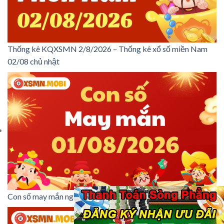
Thống kê KQXSMN 2/8/2026 – Thống kê xổ số miền Nam
02/08 chủ nhật
Con số may mắn ngày 01/08/2026: Đón vận đỏ, rước lộc về