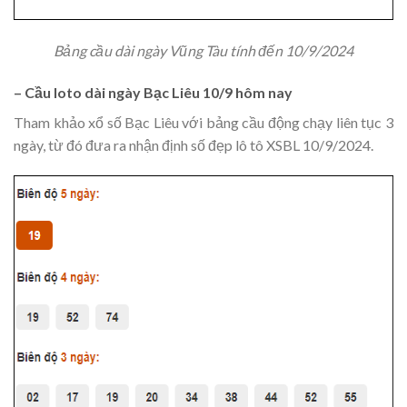
Bảng cầu dài ngày Vũng Tàu tính đến 10/9/2024
– Cầu loto dài ngày Bạc Liêu 10/9 hôm nay
Tham khảo xổ số Bạc Liêu với bảng cầu động chạy liên tục 3
ngày, từ đó đưa ra nhận định số đẹp lô tô XSBL 10/9/2024.