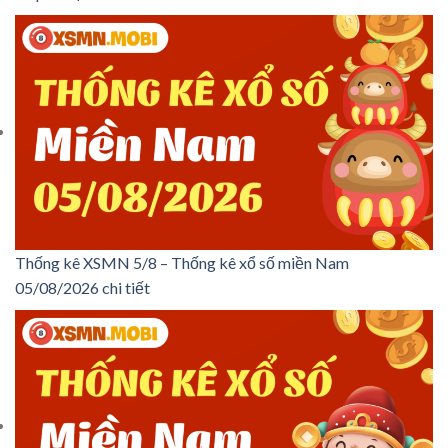
Thống kê XSMN 5/8 – Thống kê xổ số miền Nam
05/08/2026 chi tiết