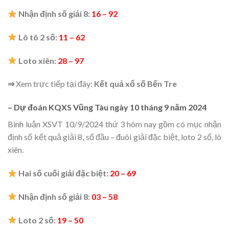
Nhận định số giải 8:
16 – 92
Lô tô 2 số:
11 – 62
Loto xiên:
28 – 97
⇒
Xem trực tiếp tại đây:
Kết quả xổ số Bến Tre
– Dự đoán KQXS Vũng Tàu ngày 10 tháng 9 năm 2024
Bình luận XSVT 10/9/2024 thứ 3 hôm nay gồm có mục nhận
định số kết quả giải 8, số đầu – đuôi giải đặc biệt, loto 2 số, lô
xiên.
Hai số cuối giải đặc biệt:
20 – 69
Nhận định số giải 8:
03 – 58
Loto 2 số:
19 – 50