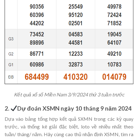
Kết quả xổ số Miền Nam 3/9/2024 thứ 3 tuần trước
2.
Dự đoán XSMN ngày 10 tháng 9 năm 2024
Dựa vào bảng tổng hợp kết quả SXMN trong các kỳ quay
trước, và thống kê giải đặc biệt, loto về nhiều nhất theo
tuần/ tháng/ năm. Hãy cùng cao thủ nhận định XSMN, tìm ra