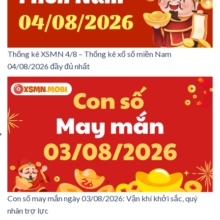
Thống kê XSMN 4/8 – Thống kê xổ số miền Nam
04/08/2026 đầy đủ nhất
Con số may mắn ngày 03/08/2026: Vận khí khởi sắc, quý
nhân trợ lực