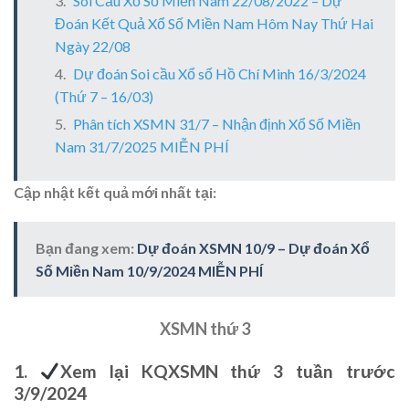
Soi Cầu Xổ Số Miền Nam 22/08/2022 – Dự
Đoán Kết Quả Xổ Số Miền Nam Hôm Nay Thứ Hai
Ngày 22/08
Dự đoán Soi cầu Xổ số Hồ Chí Minh 16/3/2024
(Thứ 7 – 16/03)
Phân tích XSMN 31/7 – Nhận định Xổ Số Miền
Nam 31/7/2025 MIỄN PHÍ
Cập nhật kết quả mới nhất tại:
Bạn đang xem:
Dự đoán XSMN 10/9 – Dự đoán Xổ
Số Miền Nam 10/9/2024 MIỄN PHÍ
XSMN thứ 3
1.
Xem lại KQXSMN thứ 3 tuần trước
3/9/2024