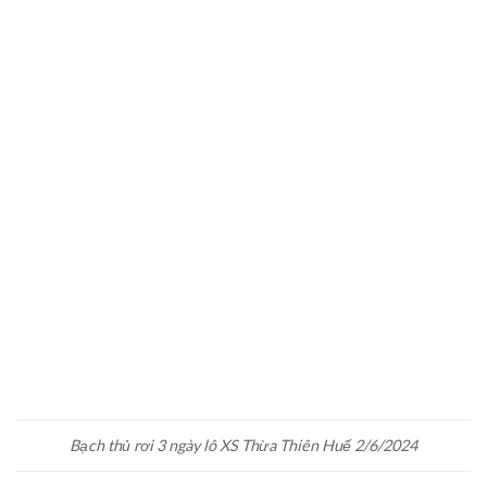
Bạch thủ rơi 3 ngày lô XS Thừa Thiên Huế 2/6/2024