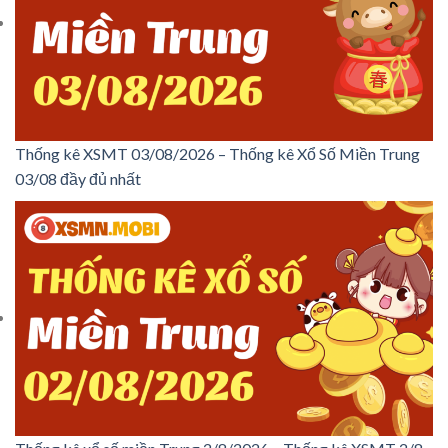
Thống kê XSMT 03/08/2026 – Thống kê Xổ Số Miền Trung
03/08 đầy đủ nhất