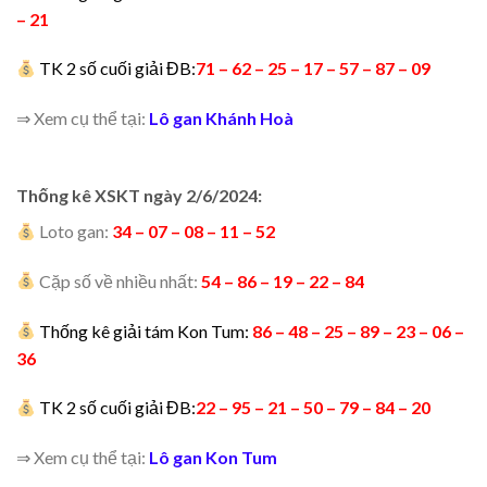
– 21
TK 2 số cuối giải ĐB:
71 – 62 – 25 – 17 – 57 – 87 – 09
⇒ Xem cụ thể tại:
Lô gan Khánh Hoà
Thống kê XSKT ngày 2/6/2024:
Loto gan:
34 – 07 – 08 – 11 – 52
Cặp số về nhiều nhất:
54 – 86 – 19 – 22 – 84
Thống kê giải tám Kon Tum:
86 – 48 – 25 – 89 – 23 – 06 –
36
TK 2 số cuối giải ĐB:
22 – 95 – 21 – 50 – 79 – 84 – 20
⇒ Xem cụ thể tại:
Lô gan Kon Tum