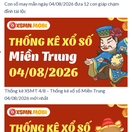
Con số may mắn ngày 04/08/2026 đưa 12 con giáp chạm
đỉnh tài lộc
Thống kê XSMT 4/8 – Thống kê xổ số Miền Trung
04/08/2026 mới nhất