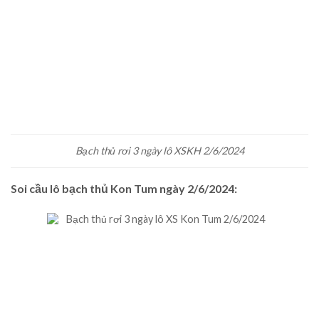
Bạch thủ rơi 3 ngày lô XSKH 2/6/2024
Soi cầu lô bạch thủ Kon Tum ngày 2/6/2024: