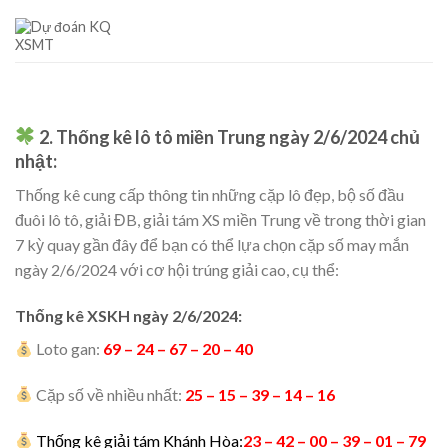
2. Thống kê lô tô miền Trung ngày 2/6/2024 chủ
nhật:
Thống kê cung cấp thông tin những cặp lô đẹp, bộ số đầu
đuôi lô tô, giải ĐB, giải tám XS miền Trung về trong thời gian
7 kỳ quay gần đây để bạn có thể lựa chọn cặp số may mắn
ngày 2/6/2024 với cơ hội trúng giải cao, cụ thể:
Thống kê XSKH ngày 2/6/2024:
Loto gan:
69 – 24 – 67 – 20 – 40
Cặp số về nhiều nhất:
25 – 15 – 39 – 14 – 16
Thống kê giải tám Khánh Hòa:
23 – 42 – 00 – 39 – 01 – 79