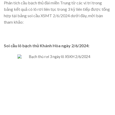
Phân tích cầu bạch thủ đài miền Trung từ các vị trí trong
bảng kết quả có lô rơi liên tục trong 3 kỳ liên tiếp được tổng
hợp tại bảng soi cầu XSMT 2/6/2024 dưới đây, mời bạn
tham khảo:
Soi cầu lô bạch thủ Khánh Hòa ngày 2/6/2024: