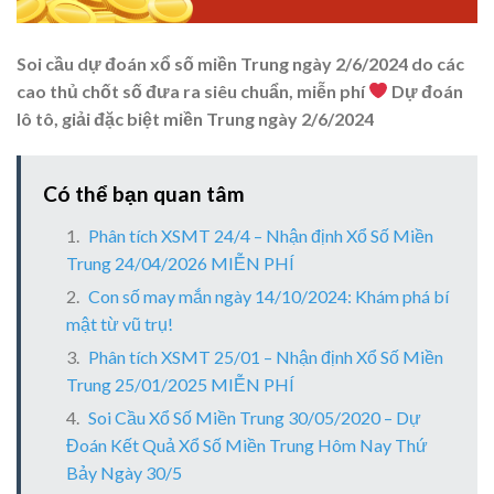
Soi cầu dự đoán xổ số miền Trung ngày 2/6/2024 do các
cao thủ chốt số đưa ra siêu chuẩn, miễn phí
Dự đoán
lô tô, giải đặc biệt miền Trung ngày 2/6/2024
Có thể bạn quan tâm
Phân tích XSMT 24/4 – Nhận định Xổ Số Miền
Trung 24/04/2026 MIỄN PHÍ
Con số may mắn ngày 14/10/2024: Khám phá bí
mật từ vũ trụ!
Phân tích XSMT 25/01 – Nhận định Xổ Số Miền
Trung 25/01/2025 MIỄN PHÍ
Soi Cầu Xổ Số Miền Trung 30/05/2020 – Dự
Đoán Kết Quả Xổ Số Miền Trung Hôm Nay Thứ
Bảy Ngày 30/5