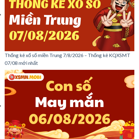
Thống kê xổ số miền Trung 7/8/2026 – Thống kê KQXSMT
07/08 mới nhất