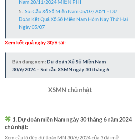
Nam 28/11/2024 MIỄN PHÍ
Soi Cầu Xổ Số Miền Nam 05/07/2021 – Dự
Đoán Kết Quả Xổ Số Miền Nam Hôm Nay Thứ Hai
Ngày 05/07
Xem kết quả ngày 30/6 tại:
Bạn đang xem:
Dự đoán Xổ Số Miền Nam
30/6/2024 – Soi cầu XSMN ngày 30 tháng 6
XSMN chủ nhật
1. Dự đoán miền Nam ngày 30 tháng 6 năm 2024
chủ nhật:
Xem cầu lô đẹp dự đoán MN 30/6/2024 của 3 đài mở