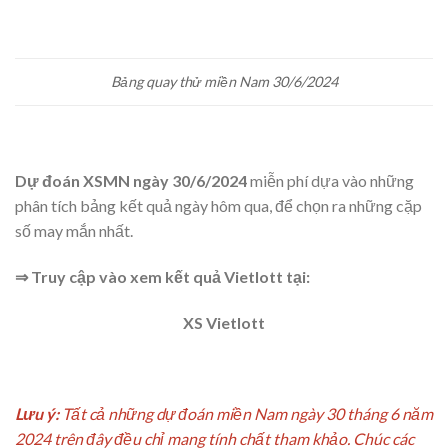
Bảng quay thử miền Nam 30/6/2024
Dự đoán XSMN ngày 30/6/2024
miễn phí dựa vào những
phân tích bảng kết quả ngày hôm qua, để chọn ra những cặp
số may mắn nhất.
⇒ Truy cập vào xem kết quả Vietlott tại:
XS Vietlott
Lưu ý:
Tất cả những dự đoán miền Nam ngày 30 tháng 6 năm
2024 trên đây đều chỉ mang tính chất tham khảo. Chúc các