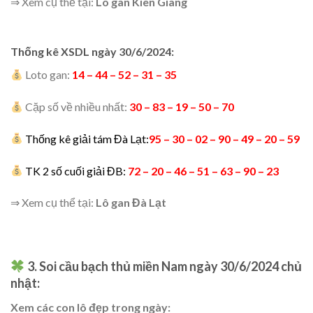
⇒ Xem cụ thể tại:
Lô gan Kiên Giang
Thống kê XSDL ngày 30/6/2024:
Loto gan:
14 – 44 – 52 – 31 – 35
Cặp số về nhiều nhất:
30 – 83 – 19 – 50 – 70
Thống kê giải tám Đà Lạt:
95 – 30 – 02 – 90 – 49 – 20 – 59
TK 2 số cuối giải ĐB:
72 – 20 – 46 – 51 – 63 – 90 – 23
⇒ Xem cụ thể tại:
Lô gan Đà Lạt
3. Soi cầu bạch thủ miền Nam ngày 30/6/2024 chủ
nhật:
Xem các con lô đẹp trong ngày: