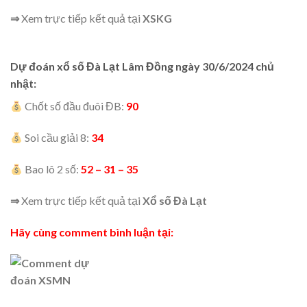
⇒
Xem trực tiếp kết quả tại
XSKG
Dự đoán xổ số Đà Lạt Lâm Đồng ngày 30/6/2024 chủ
nhật:
Chốt số đầu đuôi ĐB:
90
Soi cầu giải 8:
34
Bao lô 2 số:
52 – 31 – 35
⇒
Xem trực tiếp kết quả tại
Xổ số Đà Lạt
Hãy cùng comment bình luận tại: