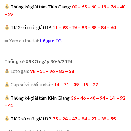
Thống kê giải tám Tiền Giang:
00 – 65 – 60 – 19 – 76 – 40
– 99
TK 2 số cuối giải ĐB:
11 – 93 – 26 – 83 – 88 – 84 – 64
⇒ Xem cụ thể tại:
Lô gan TG
Thống kê XSKG ngày 30/6/2024:
Loto gan:
98 – 51 – 96 – 83 – 58
Cặp số về nhiều nhất:
14 – 71 – 09 – 15 – 27
Thống kê giải tám Kiên Giang:
36 – 46 – 40 – 94 – 14 – 92
– 41
TK 2 số cuối giải ĐB:
75 – 24 – 47 – 84 – 27 – 38 – 55