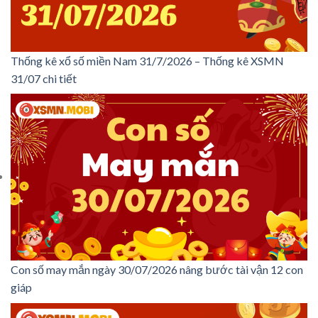
Thống kê xổ số miền Nam 31/7/2026 – Thống kê XSMN
31/07 chi tiết
Con số may mắn ngày 30/07/2026 nâng bước tài vận 12 con
giáp