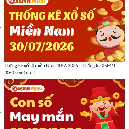
Thống kê xổ số miền Nam 30/7/2026 – Thống kê XSMN
30/07 mới nhất