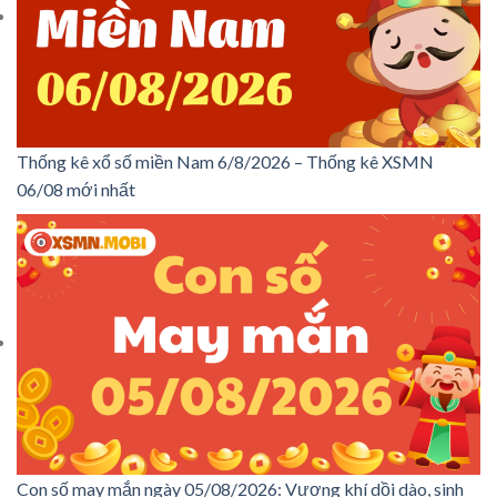
Thống kê xổ số miền Nam 6/8/2026 – Thống kê XSMN
06/08 mới nhất
Con số may mắn ngày 05/08/2026: Vượng khí dồi dào, sinh