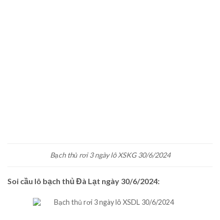
Bạch thủ rơi 3 ngày lô XSKG 30/6/2024
Soi cầu lô bạch thủ Đà Lạt ngày 30/6/2024: