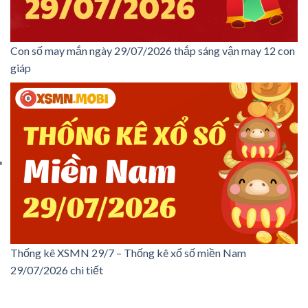
Con số may mắn ngày 29/07/2026 thắp sáng vận may 12 con
giáp
Thống kê XSMN 29/7 – Thống kê xổ số miền Nam
29/07/2026 chi tiết