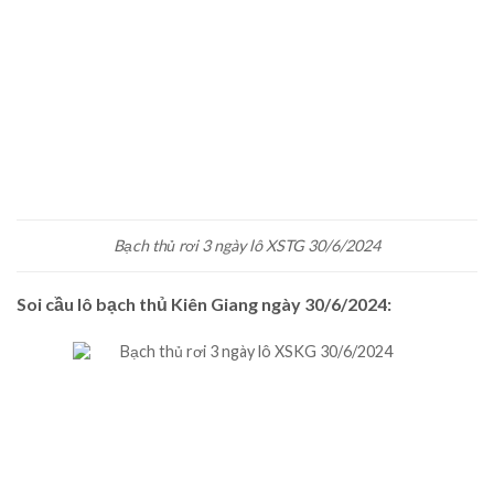
Bạch thủ rơi 3 ngày lô XSTG 30/6/2024
Soi cầu lô bạch thủ Kiên Giang ngày 30/6/2024: