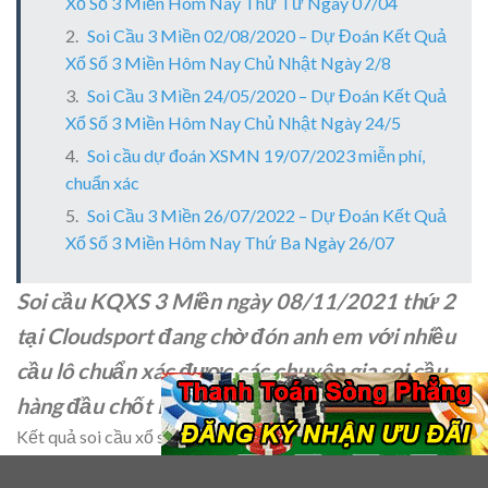
Xổ Số 3 Miền Hôm Nay Thứ Tư Ngày 07/04
Soi Cầu 3 Miền 02/08/2020 – Dự Đoán Kết Quả
Xổ Số 3 Miền Hôm Nay Chủ Nhật Ngày 2/8
Soi Cầu 3 Miền 24/05/2020 – Dự Đoán Kết Quả
Xổ Số 3 Miền Hôm Nay Chủ Nhật Ngày 24/5
Soi cầu dự đoán XSMN 19/07/2023 miễn phí,
chuẩn xác
Soi Cầu 3 Miền 26/07/2022 – Dự Đoán Kết Quả
Xổ Số 3 Miền Hôm Nay Thứ Ba Ngày 26/07
Soi cầu KQXS 3 Miền ngày 08/11/2021 thứ 2
tại Cloudsport đang chờ đón anh em với nhiều
cầu lô chuẩn xác được các chuyên gia soi cầu
hàng đầu chốt lại:
Kết quả soi cầu xổ số tại Onebox63 đã giúp nhiều anh em vào
bờ thành công, ngoài những cầu số chuẩn xác thì anh em còn