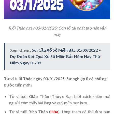
Tuổi Thân ngày 03/01/2025: Con số tài phát tạo nên vận
may
Xem thêm :
Soi Cầu Xổ Số Miền Bắc 01/09/2022 –
Dự Đoán Kết Quả Xổ Số Miền Bắc Hôm Nay Thứ
Năm Ngày 01/09
Tử vi tuổi Thân ngày 03/01/2025: Sự nghiệp ẽ có những
bước tiến mới?
Tử vi tuổi
Giáp Thân
(
Thủy
): Bạn biết cách khiến mọi
người cảm thấy hài lòng và quý mến bạn hơn.
Tử vi tuổi
Bính Thân
(
Hỏa
): Lòng tham có thể đưa bạn