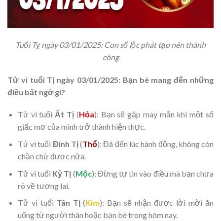
Tuổi Tỵ ngày 03/01/2025: Con số lộc phát tạo nên thành
công
Tử vi tuổi Tị ngày 03/01/2025: Bạn bè mang đến những
điều bất ngờ gì?
Tử vi tuổi
Ất Tị
(
Hỏa
): Bạn sẽ gặp may mắn khi một số
giấc mơ của mình trở thành hiện thực.
Tử vi tuổi
Đinh Tị
(
Thổ
): Đã đến lúc hành động, không còn
chần chừ được nữa.
Tử vi tuổi
Kỷ Tị
(
Mộc
): Đừng tự tin vào điều mà bạn chưa
rõ về tương lai.
Tử vi tuổi
Tân Tị
(
Kim
): Bạn sẽ nhận được lời mời ăn
uống từ người thân hoặc bạn bè trong hôm nay.