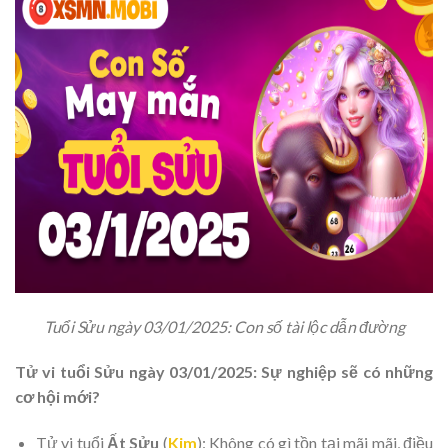
Tuổi Sửu ngày 03/01/2025: Con số tài lộc dẫn đường
Tử vi tuổi Sửu ngày 03/01/2025: Sự nghiệp sẽ có những
cơ hội mới?
Tử vi tuổi
Ất Sửu
(
Kim
): Không có gì tồn tại mãi mãi, điều