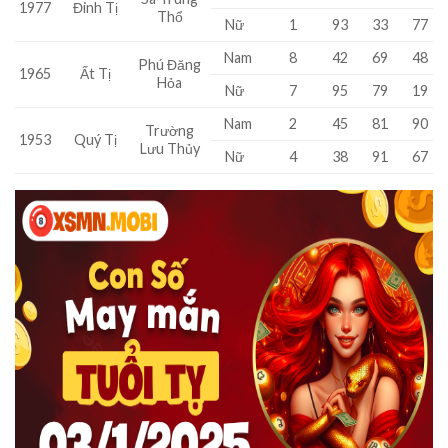
1977
Đinh Tị
Thổ
Nữ
1
93
33
77
Nam
8
42
69
48
Phú Đăng
1965
Ất Tị
Hỏa
Nữ
7
95
79
19
Nam
2
45
81
90
Trường
1953
Quý Tị
Lưu Thủy
Nữ
4
38
91
67