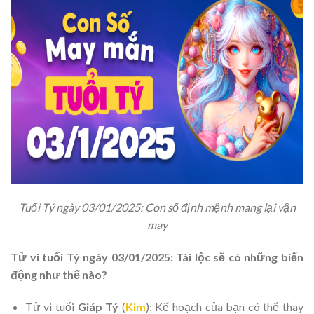
Tuổi Tý ngày 03/01/2025: Con số định mệnh mang lại vận
may
Tử vi tuổi Tý ngày 03/01/2025: Tài lộc sẽ có những biến
động như thế nào?
Tử vi tuổi
Giáp Tý
(
Kim
): Kế hoạch của bạn có thể thay