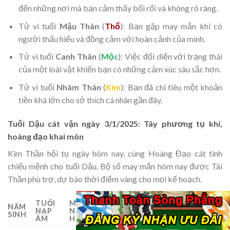
đến những nơi mà bạn cảm thấy bối rối và không rõ ràng.
Tử vi tuổi
Mậu Thân
(
Thổ
): Bạn gặp may mắn khi có
người thấu hiểu và đồng cảm với hoàn cảnh của mình.
Tử vi tuổi
Canh Thân
(
Mộc
): Việc đối diện với trạng thái
của một loài vật khiến bạn có những cảm xúc sâu sắc hơn.
Tử vi tuổi
Nhâm Thân
(
Kim
): Bạn đã chi tiêu một khoản
tiền khá lớn cho sở thích cá nhân gần đây.
Tuổi Dậu cát vận ngày 3/1/2025: Tây phương tụ khí,
hoàng đạo khai môn
Kim Thần hội tụ ngày hôm nay, cùng Hoàng Đạo cát tinh
chiếu mệnh cho tuổi Dậu. Bộ số may mắn hôm nay được Tài
Thần phù trợ, dự báo thời điểm vàng cho mọi kế hoạch.
TUỔI
MỆNH
CON SỐ MAY
NĂM
GIỚI
QUÁI
NẠP
NGŨ
MẮN HÔM
SINH
TÍNH
SỐ
ÂM
HÀNH
NAY