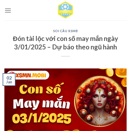
Skip
to
content
SOI CẦU XSMB
Đón tài lộc với con số may mắn ngày
3/01/2025 – Dự báo theo ngũ hành
02
Jan