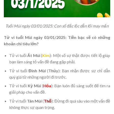
Tuổi Mùi ngày 03/01/2025: Con số đắc lộc dẫn lối may mắn
Tử vi tuổi Mùi ngày 03/01/2025: Tiền bạc sẽ có những
khoản chi tiêu lớn?
Tử vi tuổi
Ất Mùi
(
Kim
): Một số sự thật được tiết lộ giúp
bạn làm sáng tỏ vấn đề đang gặp phải.
Tử vi tuổi
Đinh Mùi
(
Thủy
): Bạn nhận được sự chỉ dẫn
quý giá từ những người đi trước.
Tử vi tuổi
Kỷ Mùi
(
Hỏa
): Bạn luôn đủ sáng suốt để tìm ra
giải pháp cho vấn đề.
Tử vi tuổi
Tân Mùi
(
Thổ
): Đừng đi quá sâu vào một vấn đề
không thực sự quan trọng.