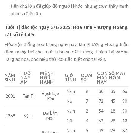
tiền khá lớn để giúp đỡ người khác, nhưng cảm thấy hạnh
phúc vì điều đó.
Tuổi Tị đắc lộc ngày 3/1/2025: Hỏa sinh Phượng Hoàng,
cát số tề thiên
Hỏa vận thăng hoa trong ngày này, khi Phượng Hoàng hiện
điện, mang tới cho tuổi Tị bộ số cát tường. Thiên Tài và Địa
Tài giao hòa, báo hiệu thời cơ đặc biệt cho tài vận.
TUỔI
MỆNH
CON SỐ MAY
NĂM
GIỚI
QUÁI
NẠP
NGŨ
MẮN HÔM
SINH
TÍNH
SỐ
ÂM
HÀNH
NAY
Nam
8
30
35
66
Bạch Lạp
Tân Tị
2001
Kim
Nữ
7
72
45
90
Nam
2
54
18
90
Đại Lâm
1989
Kỷ Tị
Mộc
Nữ
4
52
28
13
Nam
5
39
29
87
Sa Trung