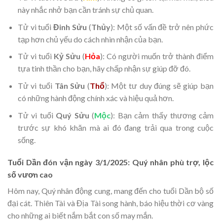
này nhắc nhở bạn cần tránh sự chủ quan.
Tử vi tuổi
Đinh Sửu
(
Thủy
): Một số vấn đề trở nên phức
tạp hơn chủ yếu do cách nhìn nhận của bạn.
Tử vi tuổi
Kỷ Sửu
(
Hỏa
): Có người muốn trở thành điểm
tựa tinh thần cho bạn, hãy chấp nhận sự giúp đỡ đó.
Tử vi tuổi
Tân Sửu
(
Thổ
): Một tư duy đúng sẽ giúp bạn
có những hành động chính xác và hiệu quả hơn.
Tử vi tuổi
Quý Sửu
(
Mộc
): Bạn cảm thấy thương cảm
trước sự khó khăn mà ai đó đang trải qua trong cuộc
sống.
Tuổi Dần đón vận ngày 3/1/2025: Quý nhân phù trợ, lộc
số vươn cao
Hôm nay, Quý nhân động cung, mang đến cho tuổi Dần bộ số
đại cát. Thiên Tài và Địa Tài song hành, báo hiệu thời cơ vàng
cho những ai biết nắm bắt con số may mắn.