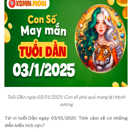
Tuổi Dần ngày 03/01/2025: Con số phú quý mang lại thịnh
vượng
Tử vi tuổi Dần ngày 03/01/2025: Tình cảm sẽ có những
diễn biến tích cực?