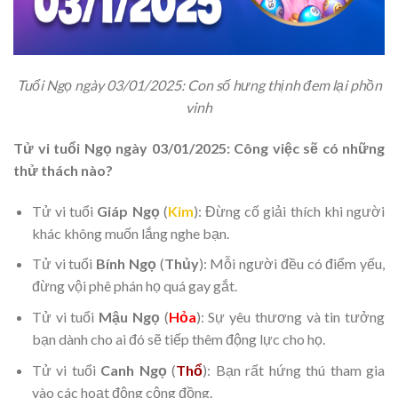
Tuổi Ngọ ngày 03/01/2025: Con số hưng thịnh đem lại phồn
vinh
Tử vi tuổi Ngọ ngày 03/01/2025: Công việc sẽ có những
thử thách nào?
Tử vi tuổi
Giáp Ngọ
(
Kim
): Đừng cố giải thích khi người
khác không muốn lắng nghe bạn.
Tử vi tuổi
Bính Ngọ
(
Thủy
): Mỗi người đều có điểm yếu,
đừng vội phê phán họ quá gay gắt.
Tử vi tuổi
Mậu Ngọ
(
Hỏa
): Sự yêu thương và tin tưởng
bạn dành cho ai đó sẽ tiếp thêm động lực cho họ.
Tử vi tuổi
Canh Ngọ
(
Thổ
): Bạn rất hứng thú tham gia
vào các hoạt động cộng đồng.