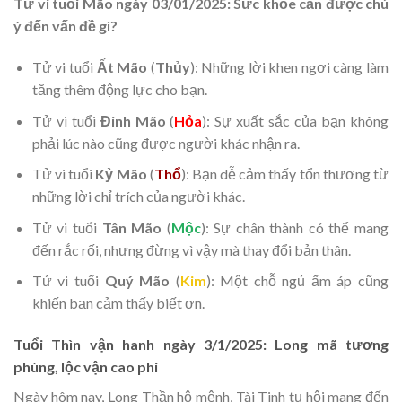
Tử vi tuổi Mão ngày 03/01/2025: Sức khỏe cần được chú
ý đến vấn đề gì?
Tử vi tuổi
Ất Mão
(
Thủy
): Những lời khen ngợi càng làm
tăng thêm động lực cho bạn.
Tử vi tuổi
Đinh Mão
(
Hỏa
): Sự xuất sắc của bạn không
phải lúc nào cũng được người khác nhận ra.
Tử vi tuổi
Kỷ Mão
(
Thổ
): Bạn dễ cảm thấy tổn thương từ
những lời chỉ trích của người khác.
Tử vi tuổi
Tân Mão
(
Mộc
): Sự chân thành có thể mang
đến rắc rối, nhưng đừng vì vậy mà thay đổi bản thân.
Tử vi tuổi
Quý Mão
(
Kim
): Một chỗ ngủ ấm áp cũng
khiến bạn cảm thấy biết ơn.
Tuổi Thìn vận hanh ngày 3/1/2025: Long mã tương
phùng, lộc vận cao phi
Ngày hôm nay, Long Thần hộ mệnh, Tài Tinh tụ hội mang đến