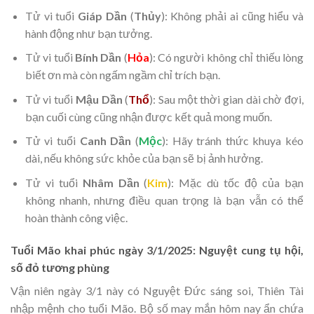
Tử vi tuổi
Giáp Dần
(
Thủy
): Không phải ai cũng hiểu và
hành động như bạn tưởng.
Tử vi tuổi
Bính Dần
(
Hỏa
): Có người không chỉ thiếu lòng
biết ơn mà còn ngấm ngầm chỉ trích bạn.
Tử vi tuổi
Mậu Dần
(
Thổ
): Sau một thời gian dài chờ đợi,
bạn cuối cùng cũng nhận được kết quả mong muốn.
Tử vi tuổi
Canh Dần
(
Mộc
): Hãy tránh thức khuya kéo
dài, nếu không sức khỏe của bạn sẽ bị ảnh hưởng.
Tử vi tuổi
Nhâm Dần
(
Kim
): Mặc dù tốc độ của bạn
không nhanh, nhưng điều quan trọng là bạn vẫn có thể
hoàn thành công việc.
Tuổi Mão khai phúc ngày 3/1/2025: Nguyệt cung tụ hội,
số đỏ tương phùng
Vận niên ngày 3/1 này có Nguyệt Đức sáng soi, Thiên Tài
nhập mệnh cho tuổi Mão. Bộ số may mắn hôm nay ẩn chứa