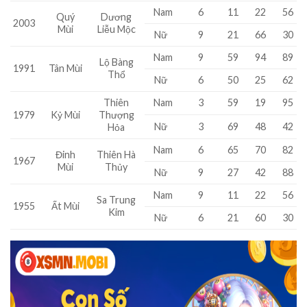
Nam
6
11
22
56
Quý
Dương
2003
Mùi
Liễu Mộc
Nữ
9
21
66
30
Nam
9
59
94
89
Lộ Bàng
1991
Tân Mùi
Thổ
Nữ
6
50
25
62
Thiên
Nam
3
59
19
95
1979
Kỷ Mùi
Thượng
Nữ
3
69
48
42
Hỏa
Nam
6
65
70
82
Đinh
Thiên Hà
1967
Mùi
Thủy
Nữ
9
27
42
88
Nam
9
11
22
56
Sa Trung
1955
Ất Mùi
Kim
Nữ
6
21
60
30