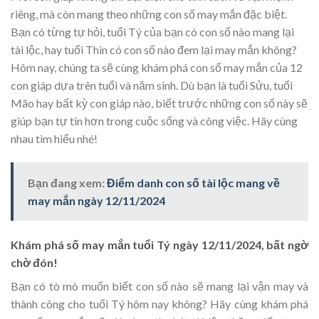
riêng, mà còn mang theo những con số may mắn đặc biệt.
Bạn có từng tự hỏi, tuổi Tý của bạn có con số nào mang lại
tài lộc, hay tuổi Thìn có con số nào đem lại may mắn không?
Hôm nay, chúng ta sẽ cùng khám phá con số may mắn của 12
con giáp dựa trên tuổi và năm sinh. Dù bạn là tuổi Sửu, tuổi
Mão hay bất kỳ con giáp nào, biết trước những con số này sẽ
giúp bạn tự tin hơn trong cuộc sống và công việc. Hãy cùng
nhau tìm hiểu nhé!
Bạn đang xem:
Điểm danh con số tài lộc mang về
may mắn ngày 12/11/2024
Khám phá số may mắn tuổi Tý ngày 12/11/2024, bất ngờ
chờ đón!
Bạn có tò mò muốn biết con số nào sẽ mang lại vận may và
thành công cho tuổi Tý hôm nay không? Hãy cùng khám phá