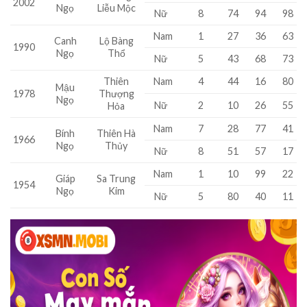
2002
Ngọ
Liễu Mộc
Nữ
8
74
94
98
Nam
1
27
36
63
Canh
Lộ Bàng
1990
Ngọ
Thổ
Nữ
5
43
68
73
Thiên
Nam
4
44
16
80
Mậu
1978
Thượng
Ngọ
Nữ
2
10
26
55
Hỏa
Nam
7
28
77
41
Bính
Thiên Hà
1966
Ngọ
Thủy
Nữ
8
51
57
17
Nam
1
10
99
22
Giáp
Sa Trung
1954
Ngọ
Kim
Nữ
5
80
40
11