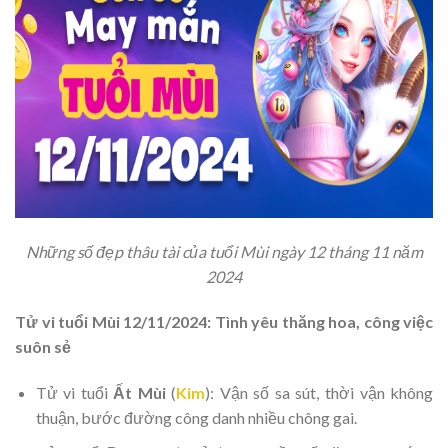
Những số đẹp thâu tài của tuổi Mùi ngày 12 tháng 11 năm
2024
Tử vi tuổi Mùi 12/11/2024: Tình yêu thăng hoa, công việc
suôn sẻ
Tử vi tuổi
Ất Mùi
(
Kim
): Vận số sa sút, thời vận không
thuận, bước đường công danh nhiều chông gai.