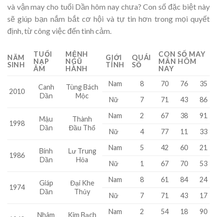
và vận may cho tuổi Dần hôm nay chưa? Con số đặc biệt này
sẽ giúp bạn nắm bắt cơ hội và tự tin hơn trong mọi quyết
định, từ công việc đến tình cảm.
TUỔI
MỆNH
CON SỐ MAY
NĂM
GIỚI
QUÁI
NẠP
NGŨ
MẮN HÔM
SINH
TÍNH
SỐ
ÂM
HÀNH
NAY
Nam
8
70
76
35
Canh
Tùng Bách
2010
Dần
Mộc
Nữ
7
71
43
86
Nam
2
67
38
91
Mậu
Thành
1998
Dần
Đầu Thổ
Nữ
4
77
11
33
Nam
5
42
60
21
Bính
Lư Trung
1986
Dần
Hỏa
Nữ
1
67
70
53
Nam
8
61
84
24
Giáp
Đại Khe
1974
Dần
Thủy
Nữ
7
71
43
17
Nam
2
54
18
90
Nhâm
Kim Bạch