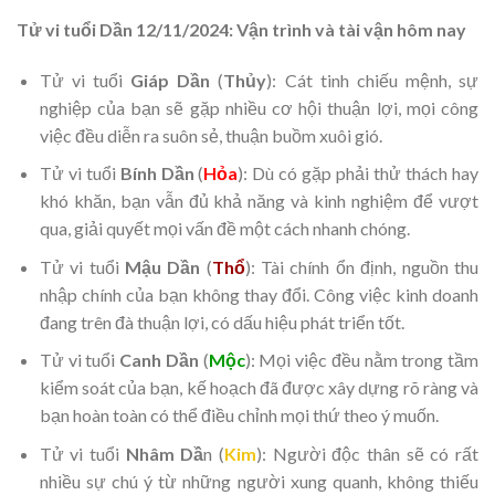
Tử vi tuổi Dần 12/11/2024: Vận trình và tài vận hôm nay
Tử vi tuổi
Giáp Dần
(
Thủy
): Cát tinh chiếu mệnh, sự
nghiệp của bạn sẽ gặp nhiều cơ hội thuận lợi, mọi công
việc đều diễn ra suôn sẻ, thuận buồm xuôi gió.
Tử vi tuổi
Bính Dần
(
Hỏa
): Dù có gặp phải thử thách hay
khó khăn, bạn vẫn đủ khả năng và kinh nghiệm để vượt
qua, giải quyết mọi vấn đề một cách nhanh chóng.
Tử vi tuổi
Mậu Dần
(
Thổ
): Tài chính ổn định, nguồn thu
nhập chính của bạn không thay đổi. Công việc kinh doanh
đang trên đà thuận lợi, có dấu hiệu phát triển tốt.
Tử vi tuổi
Canh Dần
(
Mộc
): Mọi việc đều nằm trong tầm
kiểm soát của bạn, kế hoạch đã được xây dựng rõ ràng và
bạn hoàn toàn có thể điều chỉnh mọi thứ theo ý muốn.
Tử vi tuổi
Nhâm Dầ
n (
Kim
): Người độc thân sẽ có rất
nhiều sự chú ý từ những người xung quanh, không thiếu