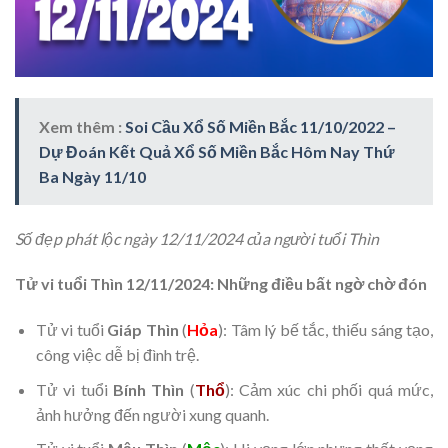
Xem thêm :
Soi Cầu Xổ Số Miền Bắc 11/10/2022 –
Dự Đoán Kết Quả Xổ Số Miền Bắc Hôm Nay Thứ
Ba Ngày 11/10
Số đẹp phát lộc ngày 12/11/2024 của người tuổi Thìn
Tử vi tuổi Thìn 12/11/2024: Những điều bất ngờ chờ đón
Tử vi tuổi
Giáp Thìn
(
Hỏa
): Tâm lý bế tắc, thiếu sáng tạo,
công việc dễ bị đình trệ.
Tử vi tuổi
Bính Thìn
(
Thổ
): Cảm xúc chi phối quá mức,
ảnh hưởng đến người xung quanh.