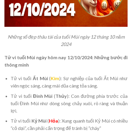
Những số đẹp thâu tài của tuổi Mùi ngày 12 tháng 10 năm
2024
Tử vi tuổi Mùi ngày hôm nay 12/10/2024: Những bước đi
thông minh
Tử vi tuổi
Ất Mùi
(
Kim
): Sự nghiệp của tuổi Ất Mùi như
viên ngọc sáng, càng mài dũa càng tỏa sáng.
Tử vi tuổi
Đinh Mùi
(
Thủy
): Con đường phía trước của
tuổi Đinh Mùi như dòng sông chảy xuôi, rõ ràng và thuận
lợi.
Tử vi tuổi
Kỷ Mùi
(
Hỏa
): Xung quanh tuổi Kỷ Mùi có nhiều
“cỏ dại”, cần phải cẩn trọng để tránh bị “cháy”