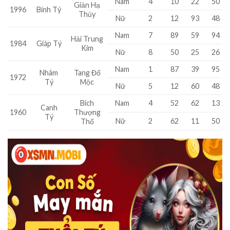
Nam
4
10
22
50
Giản Hạ
1996
Bính Tý
Thủy
Nữ
2
12
93
48
Nam
7
89
59
94
Hải Trung
1984
Giáp Tý
Kim
Nữ
8
50
25
26
Nam
1
87
39
95
Nhâm
Tang Đố
1972
Tý
Mộc
Nữ
5
12
60
48
Bích
Nam
4
52
62
13
Canh
1960
Thượng
Tý
Nữ
2
62
11
50
Thổ