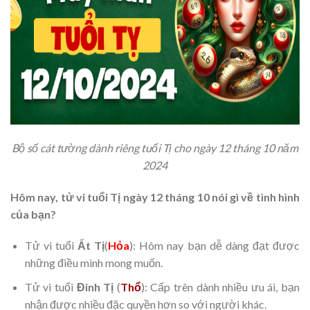
Bộ số cát tường dành riêng tuổi Tị cho ngày 12 tháng 10 năm
2024
Hôm nay, tử vi tuổi Tị ngày 12 tháng 10 nói gì về tình hình
của bạn?
Tử vi tuổi
Ất Tị
(
Hỏa
): Hôm nay bạn dễ dàng đạt được
những điều mình mong muốn.
Tử vi tuổi
Đinh Tị
(
Thổ
): Cấp trên dành nhiều ưu ái, bạn
nhận được nhiều đặc quyền hơn so với người khác.