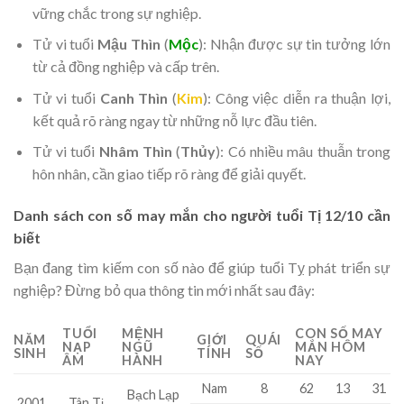
vững chắc trong sự nghiệp.
Tử vi tuổi
Mậu Thìn
(
Mộc
): Nhận được sự tin tưởng lớn
từ cả đồng nghiệp và cấp trên.
Tử vi tuổi
Canh Thìn
(
Kim
): Công việc diễn ra thuận lợi,
kết quả rõ ràng ngay từ những nỗ lực đầu tiên.
Tử vi tuổi
Nhâm Thìn
(
Thủy
): Có nhiều mâu thuẫn trong
hôn nhân, cần giao tiếp rõ ràng để giải quyết.
Danh sách con số may mắn cho người tuổi Tị 12/10 cần
biết
Bạn đang tìm kiếm con số nào để giúp tuổi Tỵ phát triển sự
nghiệp? Đừng bỏ qua thông tin mới nhất sau đây:
TUỔI
MỆNH
CON SỐ MAY
NĂM
GIỚI
QUÁI
NẠP
NGŨ
MẮN HÔM
SINH
TÍNH
SỐ
ÂM
HÀNH
NAY
Nam
8
62
13
31
Bạch Lạp
Tân Tị
2001