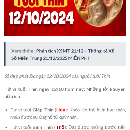
Xem thêm :
Phân tích XSMT 21/12 – Thống kê Xổ
Số Miền Trung 21/12/2025 MIỄN PHÍ
Số đẹp phát lộc ngày 12/10/2024 của người tuổi Thìn
Tử vi tuổi Thìn ngày 12/10 hôm nay: Những lời khuyên
hữu ích
Tử vi tuổi
Giáp Thìn
(
Hỏa
): Khéo léo thể hiện bản thân,
nhận được sự ủng hộ từ quý nhân.
Tử vi tuổi
Bính Thìn
(
Thổ
): Đạt được những bước tiến