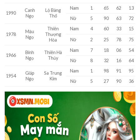
Nam
1
65
62
13
Canh
Lộ Bàng
1990
Ngọ
Thổ
Nữ
5
90
63
72
Thiên
Nam
4
60
33
15
Mậu
1978
Thượng
Ngọ
Nữ
2
25
78
75
Hỏa
Nam
7
18
06
54
Bính
Thiên Hà
1966
Ngọ
Thủy
Nữ
8
32
16
64
Nam
1
98
91
95
Giáp
Sa Trung
1954
Ngọ
Kim
Nữ
5
27
90
36