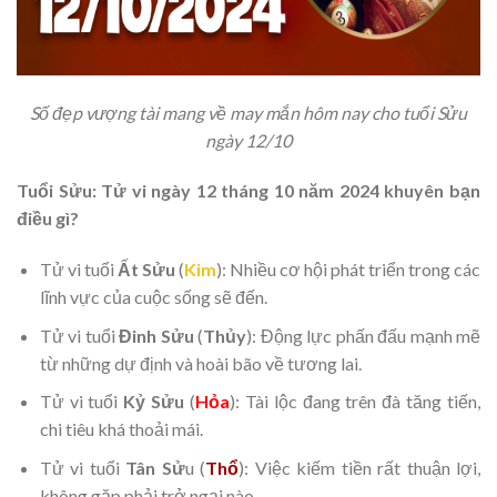
Số đẹp vượng tài mang về may mắn hôm nay cho tuổi Sửu
ngày 12/10
Tuổi Sửu: Tử vi ngày 12 tháng 10 năm 2024 khuyên bạn
điều gì?
Tử vi tuổi
Ất Sửu
(
Kim
): Nhiều cơ hội phát triển trong các
lĩnh vực của cuộc sống sẽ đến.
Tử vi tuổi
Đinh Sửu
(
Thủy
): Động lực phấn đấu mạnh mẽ
từ những dự định và hoài bão về tương lai.
Tử vi tuổi
Kỷ Sửu
(
Hỏa
): Tài lộc đang trên đà tăng tiến,
chi tiêu khá thoải mái.
Tử vi tuổi
Tân Sử
u (
Thổ
): Việc kiếm tiền rất thuận lợi,
không gặp phải trở ngại nào.