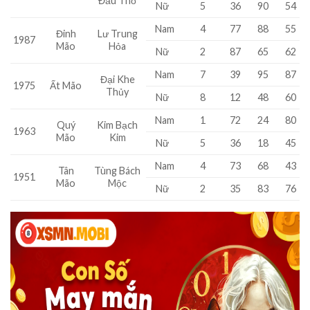
Đầu Thổ
Nữ
5
36
90
54
Nam
4
77
88
55
Đinh
Lư Trung
1987
Mão
Hỏa
Nữ
2
87
65
62
Nam
7
39
95
87
Đại Khe
1975
Ất Mão
Thủy
Nữ
8
12
48
60
Nam
1
72
24
80
Quý
Kim Bạch
1963
Mão
Kim
Nữ
5
36
18
45
Nam
4
73
68
43
Tân
Tùng Bách
1951
Mão
Mộc
Nữ
2
35
83
76