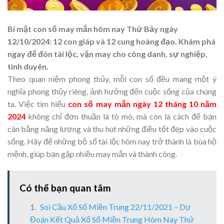
Bí mật con số may mắn hôm nay Thứ Bảy ngày
12/10/2024: 12 con giáp và 12 cung hoàng đạo. Khám phá
ngay để đón tài lộc, vận may cho công danh, sự nghiệp,
tình duyên.
Theo quan niệm phong thủy, mỗi con số đều mang một ý
nghĩa phong thủy riêng, ảnh hưởng đến cuộc sống của chúng
ta. Việc tìm hiểu
con số may mắn ngày 12 tháng 10 năm
2024
không chỉ đơn thuần là tò mò, mà còn là cách để bạn
cân bằng năng lượng và thu hút những điều tốt đẹp vào cuộc
sống. Hãy để những bộ số tài lộc hôm nay trở thành lá bùa hộ
mệnh, giúp bạn gặp nhiều may mắn và thành công.
Có thể bạn quan tâm
Soi Cầu Xổ Số Miền Trung 22/11/2021 – Dự
Đoán Kết Quả Xổ Số Miền Trung Hôm Nay Thứ