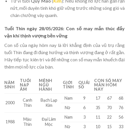
Tử vi tuổi
Quý Mão
(
Kim
): Nếu không nỗ lực hàn gắn rạn
nứt, mối duyên tình khó giữ vững trước những sóng gió và
chán chường vây quanh.
Tuổi Thìn ngày 28/05/2026: Con số may mắn thúc đẩy
vận khí thịnh vượng bền vững
Con số của ngày hôm nay là lời khẳng định của vũ trụ rằng
tuổi Thìn đang đi đúng hướng và thịnh vượng đang ở rất gần.
Hãy tiếp tục kiên trì và để những con số may mắn khuếch đại
thêm mọi nỗ lực của bạn.
TUỔI
MỆNH
CON SỐ MAY
NĂM
GIỚI
QUÁI
NẠP
NGŨ
MẮN HÔM
SINH
TÍNH
SỐ
ÂM
HÀNH
NAY
Nam
9
17
67
68
Canh
Bạch Lạp
2000
Thìn
Kim
Nữ
6
35
70
76
Nam
3
11
22
56
Mậu
Đại Lâm
1988
Thìn
Mộc
Nữ
3
10
15
33