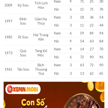
Nam
9
71
25
30
Tích Lịch
2009
Kỷ Sửu
Hỏa
Nữ
6
15
75
78
Nam
3
18
36
54
Đinh
Giản Hạ
1997
Sửu
Thủy
Nữ
3
11
22
44
Nam
6
59
89
94
Hải Trung
1985
Ất Sửu
Kim
Nữ
9
54
63
84
Nam
9
14
27
70
Quý
Tang Đố
1973
Sửu
Mộc
Nữ
6
72
90
96
Bích
Nam
3
63
72
90
1961
Tân Sửu
Thượng
Nữ
3
13
62
65
Thổ