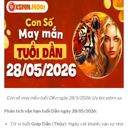
Con số may mắn tuổi Dần ngày 28/5/2026: Uy lực vươn xa
Phân tích vận hạn tuổi Dần ngày 28/05/2026:
Tử vi tuổi
Giáp Dần
(
Thủy
): Ngày cát khánh, vạn sự như