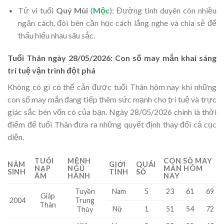
Tử vi tuổi
Quý Mùi
(
Mộc
): Đường tình duyên còn nhiều
ngăn cách, đôi bên cần học cách lắng nghe và chia sẻ để
thấu hiểu nhau sâu sắc.
Tuổi Thân ngày 28/05/2026: Con số may mắn khai sáng
trí tuệ vận trình đột phá
Không có gì có thể cản được tuổi Thân hôm nay khi những
con số may mắn đang tiếp thêm sức mạnh cho trí tuệ và trực
giác sắc bén vốn có của bạn. Ngày 28/05/2026 chính là thời
điểm để tuổi Thân đưa ra những quyết định thay đổi cả cục
diện.
TUỔI
MỆNH
CON SỐ MAY
NĂM
GIỚI
QUÁI
NẠP
NGŨ
MẮN HÔM
SINH
TÍNH
SỐ
ÂM
HÀNH
NAY
Tuyền
Nam
5
23
61
69
Giáp
Trung
2004
Thân
Nữ
1
51
54
72
Thủy