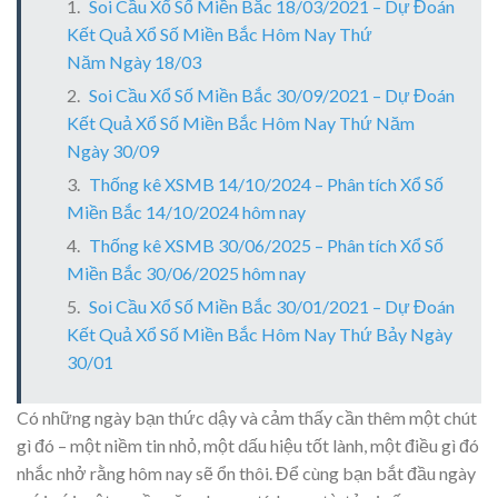
Soi Cầu Xổ Số Miền Bắc 18/03/2021 – Dự Đoán
Kết Quả Xổ Số Miền Bắc Hôm Nay Thứ
Năm Ngày 18/03
Soi Cầu Xổ Số Miền Bắc 30/09/2021 – Dự Đoán
Kết Quả Xổ Số Miền Bắc Hôm Nay Thứ Năm
Ngày 30/09
Thống kê XSMB 14/10/2024 – Phân tích Xổ Số
Miền Bắc 14/10/2024 hôm nay
Thống kê XSMB 30/06/2025 – Phân tích Xổ Số
Miền Bắc 30/06/2025 hôm nay
Soi Cầu Xổ Số Miền Bắc 30/01/2021 – Dự Đoán
Kết Quả Xổ Số Miền Bắc Hôm Nay Thứ Bảy Ngày
30/01
Có những ngày bạn thức dậy và cảm thấy cần thêm một chút
gì đó – một niềm tin nhỏ, một dấu hiệu tốt lành, một điều gì đó
nhắc nhở rằng hôm nay sẽ ổn thôi. Để cùng bạn bắt đầu ngày