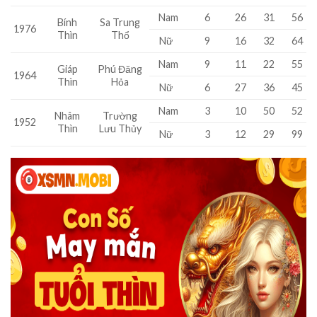
Nam
6
26
31
56
Bính
Sa Trung
1976
Thìn
Thổ
Nữ
9
16
32
64
Nam
9
11
22
55
Giáp
Phú Đăng
1964
Thìn
Hỏa
Nữ
6
27
36
45
Nam
3
10
50
52
Nhâm
Trường
1952
Thìn
Lưu Thủy
Nữ
3
12
29
99