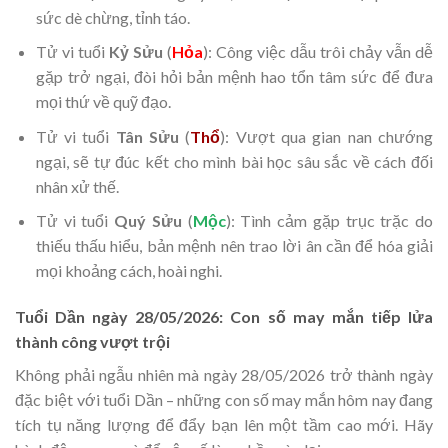
sức dè chừng, tỉnh táo.
Tử vi tuổi
Kỷ Sửu
(
Hỏa
): Công việc dẫu trôi chảy vẫn dễ
gặp trở ngại, đòi hỏi bản mệnh hao tổn tâm sức để đưa
mọi thứ về quỹ đạo.
Tử vi tuổi
Tân Sửu
(
Thổ
): Vượt qua gian nan chướng
ngại, sẽ tự đúc kết cho mình bài học sâu sắc về cách đối
nhân xử thế.
Tử vi tuổi
Quý Sửu
(
Mộc
): Tình cảm gặp trục trặc do
thiếu thấu hiểu, bản mệnh nên trao lời ân cần để hóa giải
mọi khoảng cách, hoài nghi.
Tuổi Dần ngày 28/05/2026: Con số may mắn tiếp lửa
thành công vượt trội
Không phải ngẫu nhiên mà ngày 28/05/2026 trở thành ngày
đặc biệt với tuổi Dần – những con số may mắn hôm nay đang
tích tụ năng lượng để đẩy bạn lên một tầm cao mới. Hãy