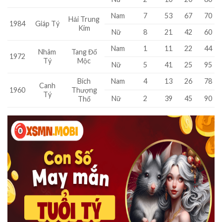
Nam
7
53
67
70
Hải Trung
1984
Giáp Tý
Kim
Nữ
8
21
42
60
Nam
1
11
22
44
Nhâm
Tang Đố
1972
Tý
Mộc
Nữ
5
41
25
95
Bích
Nam
4
13
26
78
Canh
1960
Thượng
Tý
Nữ
2
39
45
90
Thổ