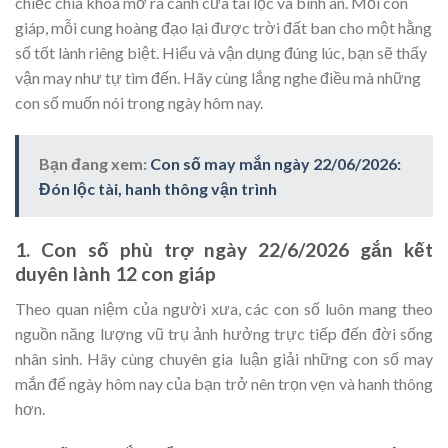
chiếc chìa khóa mở ra cánh cửa tài lộc và bình an. Mỗi con
giáp, mỗi cung hoàng đạo lại được trời đất ban cho một hằng
số tốt lành riêng biệt. Hiểu và vận dụng đúng lúc, bạn sẽ thấy
vận may như tự tìm đến. Hãy cùng lắng nghe điều mà những
con số muốn nói trong ngày hôm nay.
Bạn đang xem:
Con số may mắn ngày 22/06/2026:
Đón lộc tài, hanh thông vận trình
1. Con số phù trợ ngày 22/6/2026 gắn kết
duyên lành 12 con giáp
Theo quan niệm của người xưa, các con số luôn mang theo
nguồn năng lượng vũ trụ ảnh hưởng trực tiếp đến đời sống
nhân sinh. Hãy cùng chuyên gia luận giải những con số may
mắn để ngày hôm nay của bạn trở nên trọn vẹn và hanh thông
hơn.