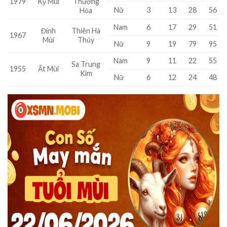
1979
Kỷ Mùi
Thượng
Nữ
3
13
28
56
Hỏa
Nam
6
17
29
51
Đinh
Thiên Hà
1967
Mùi
Thủy
Nữ
9
19
79
95
Nam
9
11
22
55
Sa Trung
1955
Ất Mùi
Kim
Nữ
6
12
24
48