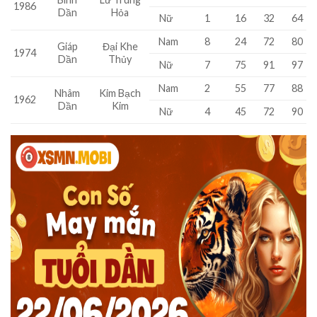
1986
Dần
Hỏa
Nữ
1
16
32
64
Nam
8
24
72
80
Giáp
Đại Khe
1974
Dần
Thủy
Nữ
7
75
91
97
Nam
2
55
77
88
Nhâm
Kim Bạch
1962
Dần
Kim
Nữ
4
45
72
90