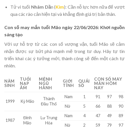
Tử vi tuổi
Nhâm Dầ
n (
Kim
): Cần nỗ lực hơn nữa để vượt
qua các rào cản hiện tại và khẳng định giá trị bản thân.
Con số may mắn tuổi Mão ngày 22/06/2026: Khơi nguồn
sáng tạo
Với sự hỗ trợ từ các con số vượng vận, tuổi Mão sẽ cảm
nhận được sự bứt phá mạnh mẽ trong tư duy. Hãy tự tin
triển khai các ý tưởng mới, thành công sẽ đến một cách tự
nhiên.
TUỔI
MỆNH
CON SỐ MAY
NĂM
GIỚI
QUÁI
NẠP
NGŨ
MẮN HÔM
SINH
TÍNH
SỐ
ÂM
HÀNH
NAY
Nam
1
91
97
98
Thành
1999
Kỷ Mão
Đầu Thổ
Nữ
5
66
88
90
Nam
4
47
49
89
Đinh
Lư Trung
1987
Mão
Hỏa
Nữ
2
59
79
97