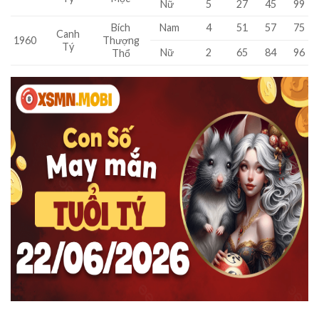
Nữ
5
27
45
99
Bích
Nam
4
51
57
75
Canh
1960
Thượng
Tý
Nữ
2
65
84
96
Thổ