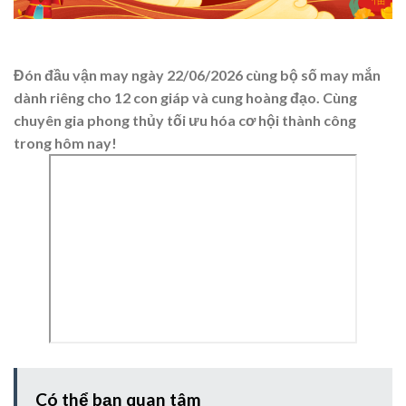
Đón đầu vận may ngày 22/06/2026 cùng bộ số may mắn
dành riêng cho 12 con giáp và cung hoàng đạo. Cùng
chuyên gia phong thủy tối ưu hóa cơ hội thành công
trong hôm nay!
Có thể bạn quan tâm