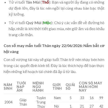
Tử vi tuổi
Tân Mùi
(
Thổ
): Bạn và người ấy đang có những
dự định lớn, đây là lúc nên ngồi lại cùng nhau bàn bạc thật
kỹ lưỡng.
Tử vi tuổi
Quý Mùi
(
Mộc
): Chú ý các vấn đề về đường hô
hấp, nhất là khi thời tiết giao mùa, nên giữ ấm và đeo khẩu
trang cẩn thận.
Con số may mắn tuổi Thân ngày 22/06/2026: Nắm bắt cơ
hội vàng
Con số vượng tài này sẽ giúp tuổi Thân trở nên nhạy bén hơn
trong các quyết định kinh tế. Đây là lúc thích hợp để bạn thực
hiện những kế hoạch tài chính đã ấp ủ từ lâu.
TUỔI
MỆNH
CON SỐ MAY
NĂM
GIỚI
QUÁI
NẠP
NGŨ
MẮN HÔM
SINH
TÍNH
SỐ
ÂM
HÀNH
NAY
Tuyền
Nam
5
33
16
99
Giáp
Trung
2004
Thân
Nữ
1
21
27
42
Thủy