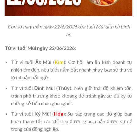
Con số may mắn ngày 22/6/2026 của tuổi Mùi dẫn lối bình
an
Tử vi tuổi Mùi ngày 22/06/2026:
Tử vi tuổi
Ất Mùi
(
Kim
): Cơ hội làm ăn kinh doanh tự
nhiên tìm đến, nếu biết nắm bắt nhanh nhạy bạn sẽ thu về
lợi nhuận bất ngờ.
Tử vi tuổi
Đinh Mùi
(
Thủy
): Nên giữ thái độ khiêm tốn,
tránh phô trương khoe khoang để tránh gây sự đố kỵ từ
những kẻ tiểu nhân ghen ghét.
Tử vi tuổi
Kỷ Mùi
(
Hỏa
): Sự tập trung cao độ giúp bạn
hoàn thành tốt các chỉ tiêu được giao, nhận được sự nể
trọng của đồng nghiệp.