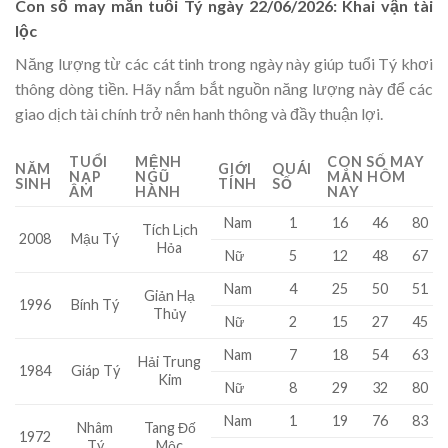
Con số may mắn tuổi Tý ngày 22/06/2026: Khai vận tài
lộc
Năng lượng từ các cát tinh trong ngày này giúp tuổi Tý khơi
thông dòng tiền. Hãy nắm bắt nguồn năng lượng này để các
giao dịch tài chính trở nên hanh thông và đầy thuận lợi.
TUỔI
MỆNH
CON SỐ MAY
NĂM
GIỚI
QUÁI
NẠP
NGŨ
MẮN HÔM
SINH
TÍNH
SỐ
ÂM
HÀNH
NAY
Nam
1
16
46
80
Tích Lịch
2008
Mậu Tý
Hỏa
Nữ
5
12
48
67
Nam
4
25
50
51
Giản Hạ
1996
Bính Tý
Thủy
Nữ
2
15
27
45
Nam
7
18
54
63
Hải Trung
1984
Giáp Tý
Kim
Nữ
8
29
32
80
Nam
1
19
76
83
Nhâm
Tang Đố
1972
Tý
Mộc