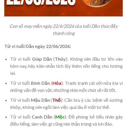
Con số may mắn ngày 22/6/2026 của tuổi Dần thúc đẩy
thành công
Tử vi tuổi Dần ngày 22/06/2026:
Tử vi tuổi
Giáp Dần
(
Thủy
): Không nên đầu tư lớn vào
hôm nay, hãy kiên nhẫn tích lũy thêm vốn liếng cho tương
lai.
Tử vi tuổi
Bính Dần
(
Hỏa
): Tránh tranh cãi với nửa kia vì
những vấn đề vụn vặt, nhường nhịn một chút sẽ rất tốt.
Tử vi tuổi
Mậu Dần
(
Thổ
): Cần lưu ý các bệnh về xương
khớp, không nên ngồi làm việc quá lâu ở một tư thế.
Tử vi tuổi
Canh Dần
(
Mộc
): Đề phòng kẻ tiểu nhân gây
điều tiếng, làm việc gì cũng nên thận trọng và kín đáo.