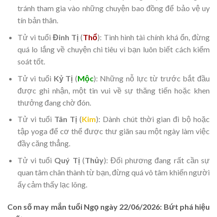
tránh tham gia vào những chuyện bao đồng để bảo vệ uy
tín bản thân.
Tử vi tuổi
Đinh Tị
(
Thổ
): Tình hình tài chính khá ổn, đừng
quá lo lắng về chuyện chi tiêu vì bạn luôn biết cách kiểm
soát tốt.
Tử vi tuổi
Kỷ Tị
(
Mộc
): Những nỗ lực từ trước bắt đầu
được ghi nhận, một tin vui về sự thăng tiến hoặc khen
thưởng đang chờ đón.
Tử vi tuổi
Tân Tị
(
Kim
): Dành chút thời gian đi bộ hoặc
tập yoga để cơ thể được thư giãn sau một ngày làm việc
đầy căng thẳng.
Tử vi tuổi
Quý Tị
(
Thủy
): Đối phương đang rất cần sự
quan tâm chân thành từ bạn, đừng quá vô tâm khiến người
ấy cảm thấy lạc lõng.
Con số may mắn tuổi Ngọ ngày 22/06/2026: Bứt phá hiệu