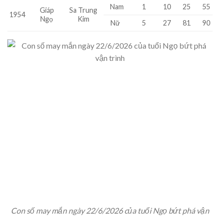
Nam
1
10
25
55
Giáp
Sa Trung
1954
Ngọ
Kim
Nữ
5
27
81
90
Con số may mắn ngày 22/6/2026 của tuổi Ngọ bứt phá vận